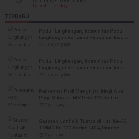
of Today’s Tech Titans
Daerah
Teknologi
TERBARU
Peduli Lingkungan, Komunitas Peduli
Lingkungan Bersama Himpunan Insan
Pers (Hipsi ) Enrekang Bersih-Bersih
calendar_month
7 jam yang lalu
Sampah di Lokasi Destinasi Wisata
SWISS.
Peduli Lingkungan, Komunitas Peduli
Lingkungan Bersama Himpunan Insan
Pers (Hipsi ) Enrekang Bersih-Bersih
calendar_month
7 jam yang lalu
Sampah di Lokasi Destinasi Wisata
SWISS.
Panorama Padi Menghijau Iringi Apel
Pagi, Satgas TMMD Ke-129 Kodim
1404/Pinrang Makin Bersemangat
calendar_month
10 jam yang lalu
Sasaran Nonfisik Tuntas di Hari Ke-22,
TMMD Ke-129 Kodim 1404/Pinrang
Tinggalkan Bekal Berharga bagi
calendar_month
10 jam yang lalu