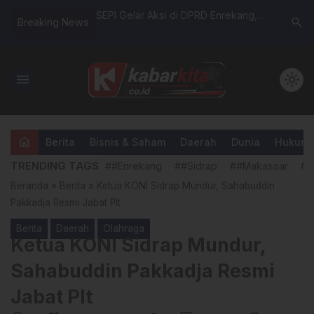
IMEN Hadiri Rakor
SEPI Gelar Aksi di DPRD Enrekang,
Santri TP
search
Breaking News
 Perkuat Komitmen
Sampaikan Lima Tuntutan.
Borong J
fikasi Halal
Sulsel, A
Raih Had
menu
light_mode
home
Berita
Bisnis & Saham
Daerah
Dunia
Hukum &
TRENDING TAGS
##Enrekang
##Sidrap
##Makassar
##
Beranda
»
Berita
»
Ketua KONI Sidrap Mundur, Sahabuddin
Pakkadja Resmi Jabat Plt
Berita
Daerah
Olahraga
Ketua KONI Sidrap Mundur,
Sahabuddin Pakkadja Resmi
Jabat Plt