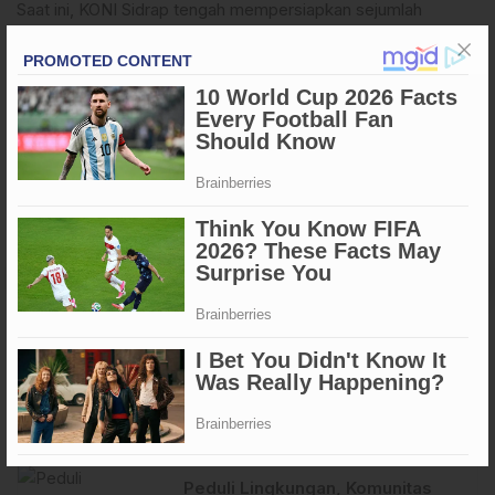
Saat ini, KONI Sidrap tengah mempersiapkan sejumlah
cabang olahraga (cabor) menghadapi
Pekan Olahraga
Provinsi (Porprov) Sulawesi Selatan 2026
, yang
dijadwalkan berlangsung di Kabupaten Wajo dan Kabupaten
Bone. (GnD)
Apa Reaksi Anda?
Tags
#Sidrap
Penulis
: Iful -
ARTIKEL TERKAIT
Peduli Lingkungan, Komunitas