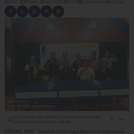
account_circle
calendar_month
visibility
comment
print
Iful -
Senin, 28 Jul 2025
520
0 komentar
Cetak
Atur ukuran teks artikel ini untuk mendapatkan
text_increase
info
text_decrease
pengalaman membaca terbaik.
SIDRAP, KBK
– Komite Olahraga Nasional Indonesia