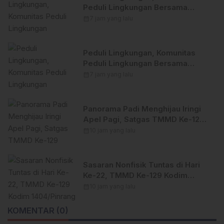
Peduli Lingkungan Bersama
Himpunan Insan Pers (Hipsi )
calendar_month
7 jam yang lalu
Enrekang Bersih-Bersih Sampah
di Lokasi Destinasi Wisata
SWISS.
Peduli Lingkungan, Komunitas
Peduli Lingkungan Bersama
Himpunan Insan Pers (Hipsi )
calendar_month
7 jam yang lalu
Enrekang Bersih-Bersih Sampah
di Lokasi Destinasi Wisata
SWISS.
Panorama Padi Menghijau Iringi
Apel Pagi, Satgas TMMD Ke-129
Kodim 1404/Pinrang Makin
calendar_month
10 jam yang lalu
Bersemangat
Sasaran Nonfisik Tuntas di Hari
Ke-22, TMMD Ke-129 Kodim
1404/Pinrang Tinggalkan Bekal
calendar_month
10 jam yang lalu
Berharga bagi Warga
KOMENTAR (0)