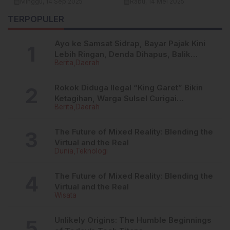
Negeri Saromase
Arahannya
calendar_month
Minggu, 14 Sep 2025
calendar_month
Rabu, 14 Mei 2025
Dibangun di Lahan
TERPOPULER
Hibah Bunda PAUD
Sidrap
Ayo ke Samsat Sidrap, Bayar Pajak Kini
Lebih Ringan, Denda Dihapus, Balik
Berita
Daerah
Nama Dipermudah
Rokok Diduga Ilegal “King Garet” Bikin
Ketagihan, Warga Sulsel Curigai
Berita
Daerah
Kandungan Zat Berbahaya
The Future of Mixed Reality: Blending the
Virtual and the Real
Dunia
Teknologi
The Future of Mixed Reality: Blending the
Virtual and the Real
Wisata
Unlikely Origins: The Humble Beginnings