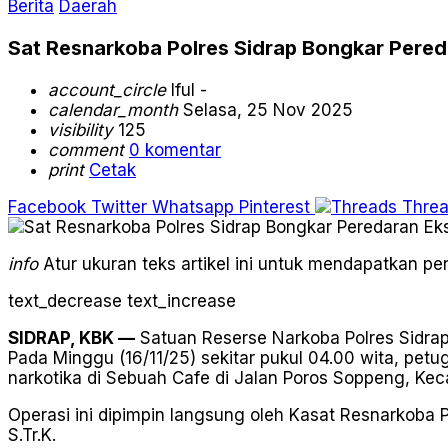
Berita
Daerah
Sat Resnarkoba Polres Sidrap Bongkar Pered
account_circle
Iful -
calendar_month
Selasa, 25 Nov 2025
visibility
125
comment
0 komentar
print
Cetak
Facebook
Twitter
Whatsapp
Pinterest
Thre
info
Atur ukuran teks artikel ini untuk mendapatkan 
text_decrease
text_increase
SIDRAP, KBK —
Satuan Reserse Narkoba Polres Sidra
Pada Minggu (16/11/25) sekitar pukul 04.00 wita, p
narkotika di Sebuah Cafe di Jalan Poros Soppeng, Ke
Operasi ini dipimpin langsung oleh Kasat Resnarkoba P
S.Tr.K.