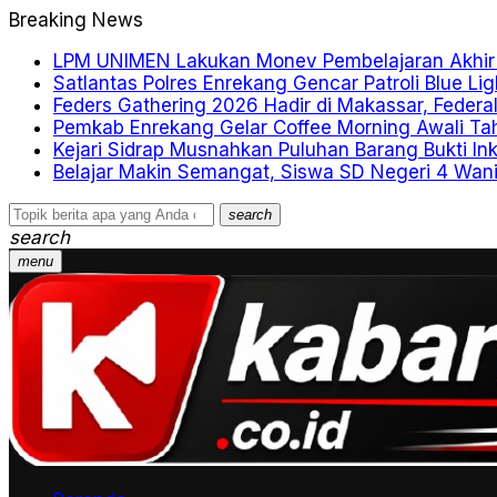
Breaking News
LPM UNIMEN Lakukan Monev Pembelajaran Akhir
Satlantas Polres Enrekang Gencar Patroli Blue Lig
Feders Gathering 2026 Hadir di Makassar, Federa
Pemkab Enrekang Gelar Coffee Morning Awali T
Kejari Sidrap Musnahkan Puluhan Barang Bukti In
Belajar Makin Semangat, Siswa SD Negeri 4 Wan
search
search
menu