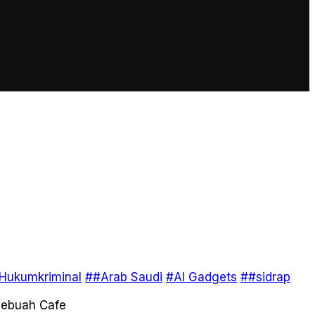
Hukumkriminal
##Arab Saudi
#AI Gadgets
##sidrap
 Sebuah Cafe