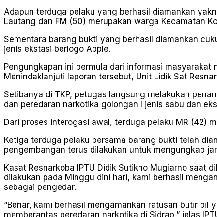
Adapun terduga pelaku yang berhasil diamankan yak
Lautang dan FM (50) merupakan warga Kecamatan Kon
Sementara barang bukti yang berhasil diamankan cukup 
jenis ekstasi berlogo Apple.
Pengungkapan ini bermula dari informasi masyarakat 
Menindaklanjuti laporan tersebut, Unit Lidik Sat Resn
Setibanya di TKP, petugas langsung melakukan penan
dan peredaran narkotika golongan I jenis sabu dan eks
Dari proses interogasi awal, terduga pelaku MR (42) m
Ketiga terduga pelaku bersama barang bukti telah dia
pengembangan terus dilakukan untuk mengungkap jar
Kasat Resnarkoba IPTU Didik Sutikno Mugiarno saat d
dilakukan pada Minggu dini hari, kami berhasil mengam
sebagai pengedar.
“Benar, kami berhasil mengamankan ratusan butir pil ya
memberantas peredaran narkotika di Sidrap,” jelas IPT