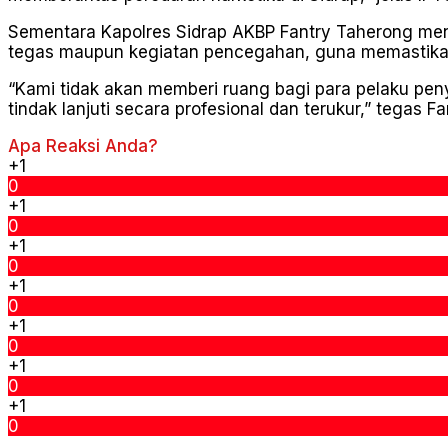
Sementara Kapolres Sidrap AKBP Fantry Taherong me
tegas maupun kegiatan pencegahan, guna memastikan
“Kami tidak akan memberi ruang bagi para pelaku pen
tindak lanjuti secara profesional dan terukur,” tegas Fa
Apa Reaksi Anda?
+1
0
+1
0
+1
0
+1
0
+1
0
+1
0
+1
0