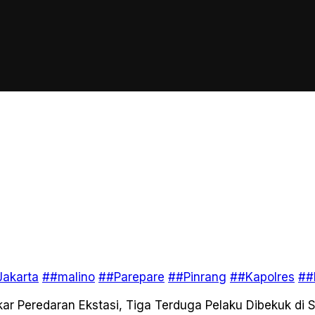
akarta
##malino
##Parepare
##Pinrang
##Kapolres
##
ar Peredaran Ekstasi, Tiga Terduga Pelaku Dibekuk di