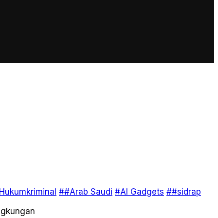
Hukumkriminal
##Arab Saudi
#AI Gadgets
##sidrap
ingkungan