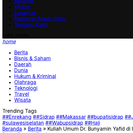
Beranda
ePaper
Legalitas
Pedoman Media Siber
Tentang Kami
light_mode
home
Berita
Bisnis & Saham
Daerah
Dunia
Hukum & Kriminal
Olahraga
Teknologi
Travel
Wisata
Trending Tags
##Enrekang
##Sidrap
##Makassar
##bupatisidrap
##J
#sulawesiselatan
##Wabupsidrap
##Haji
Beranda
»
Berita
»
Kuliah Umum Dr. Bunyamin Yafid di I