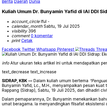
Berita
Daerah
Dunia
Kuliah Umum Dr. Bunyamin Yafid di IAI DDI Si
account_circle
Iful -
calendar_month
Sabtu, 19 Jul 2025
visibility
396
comment
0 komentar
print
Cetak
Facebook
Twitter
Whatsapp
Pinterest
Thre
info
Atur ukuran teks artikel ini untuk mendapatkan 
text_decrease
text_increase
SIDRAP, KBK -–
Dalam kuliah umum bertema
“Penguat
Bunyamin Yafid, Lc., M.H., menyampaikan pesan kuat t
Rappang (Sidrap), Sabtu, 19 Juli 2025, dan dihadiri c
Dalam pemaparannya, Dr. Bunyamin menekankan bahwa e
umat beragama. Ia menyandingkan filsafat eksistens