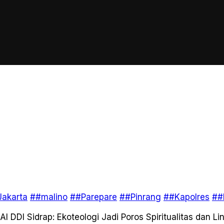
akarta
##malino
##Parepare
##Pinrang
##Kapolres
##
AI DDI Sidrap: Ekoteologi Jadi Poros Spiritualitas dan L