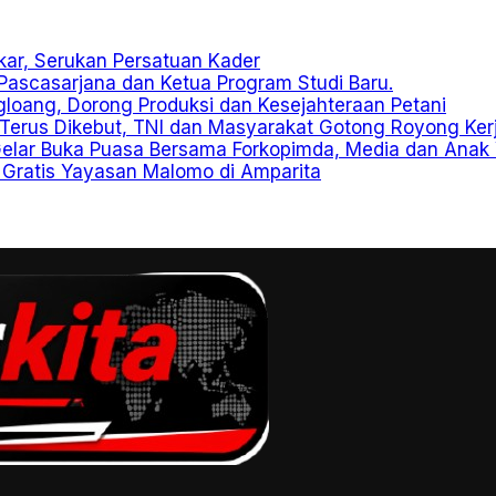
kar, Serukan Persatuan Kader
Pascasarjana dan Ketua Program Studi Baru.
gloang, Dorong Produksi dan Kesejahteraan Petani
erus Dikebut, TNI dan Masyarakat Gotong Royong Ker
Gelar Buka Puasa Bersama Forkopimda, Media dan Anak
Gratis Yayasan Malomo di Amparita