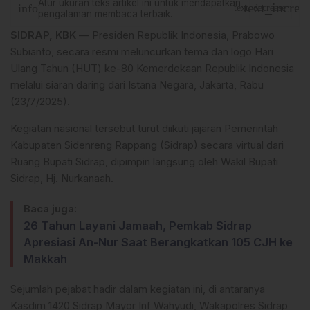
Atur ukuran teks artikel ini untuk mendapatkan
text_increa
info
text_decrease
pengalaman membaca terbaik.
SIDRAP, KBK
— Presiden Republik Indonesia, Prabowo
Subianto, secara resmi meluncurkan tema dan logo Hari
Ulang Tahun (HUT) ke-80 Kemerdekaan Republik Indonesia
melalui siaran daring dari Istana Negara, Jakarta, Rabu
(23/7/2025).
Kegiatan nasional tersebut turut diikuti jajaran Pemerintah
Kabupaten Sidenreng Rappang (Sidrap) secara virtual dari
Ruang Bupati Sidrap, dipimpin langsung oleh Wakil Bupati
Sidrap, Hj. Nurkanaah.
Baca juga:
26 Tahun Layani Jamaah, Pemkab Sidrap
Apresiasi An-Nur Saat Berangkatkan 105 CJH ke
Makkah
Sejumlah pejabat hadir dalam kegiatan ini, di antaranya
Kasdim 1420 Sidrap Mayor Inf Wahyudi, Wakapolres Sidrap