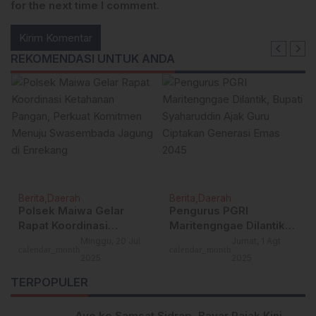
for the next time I comment.
REKOMENDASI UNTUK ANDA
Berita
Daerah
Berita
Daerah
Polsek Maiwa Gelar
Pengurus PGRI
Rapat Koordinasi
Maritengngae Dilantik,
Ketahanan Pangan,
Bupati Syaharuddin
Minggu, 20 Jul
Jumat, 1 Agt
calendar_month
calendar_month
Perkuat Komitmen
Ajak Guru Ciptakan
2025
2025
Menuju Swasembada
Generasi Emas 2045
TERPOPULER
Jagung di Enrekang
Ayo ke Samsat Sidrap, Bayar Pajak Kini