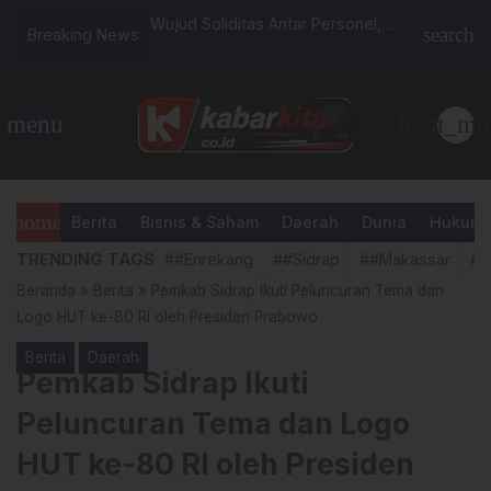
 Berubah Mencekam:
Wujud Soliditas Antar Personel,
Kurang da
search
Breaking News
k Penonton di
Polres Sidrap Gelar Pertandingan
Ungkap K
a
Bulutangkis
Pitu Rias
menu
light_mo
home
Berita
Bisnis & Saham
Daerah
Dunia
Hukum &
TRENDING TAGS
##Enrekang
##Sidrap
##Makassar
##
Beranda
»
Berita
»
Pemkab Sidrap Ikuti Peluncuran Tema dan
Logo HUT ke-80 RI oleh Presiden Prabowo
Berita
Daerah
Pemkab Sidrap Ikuti
Peluncuran Tema dan Logo
HUT ke-80 RI oleh Presiden