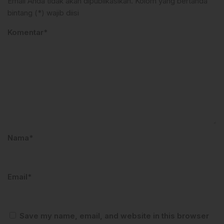
Email Anda tidak akan dipublikasikan. Kolom yang bertanda
bintang (*) wajib diisi
Komentar*
Nama*
Email*
Save my name, email, and website in this browser