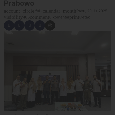
Prabowo
account_circle
calendar_month
Iful -
Rabu, 23 Jul 2025
visibility
comment
print
485
0 komentar
Cetak