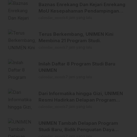
Baznas Enrekang Dan Kejari Enrekang
MoU Kesepahaman Pendampingan
Hukum Dan Datun
calendar_month
4 jam yang lalu
Terus Berkembang, UNIMEN Kini
Membina 21 Program Studi.
calendar_month
7 jam yang lalu
Inilah Daftar 8 Program Studi Baru
UNIMEN
calendar_month
7 jam yang lalu
Dari Informatika hingga Gizi, UNIMEN
Resmi Hadirkan Delapan Program
Studi Baru
calendar_month
7 jam yang lalu
UNIMEN Tambah Delapan Program
Studi Baru, Bidik Penguatan Daya
Saing Perguruan Tinggi
calendar_month
7 jam yang lalu