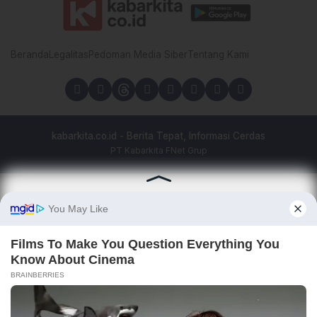
Beranda
Legalitas
Pedoman Media Siber
Tentang Kami
kabarkita.co.id - Berita Tepat, Informasi Cerdas
PT Kabarkita FNet Grup