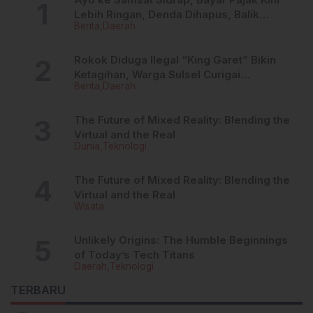
Lebih Ringan, Denda Dihapus, Balik
Berita
Daerah
Nama Dipermudah
Rokok Diduga Ilegal “King Garet” Bikin
Ketagihan, Warga Sulsel Curigai
Berita
Daerah
Kandungan Zat Berbahaya
The Future of Mixed Reality: Blending the
Virtual and the Real
Dunia
Teknologi
The Future of Mixed Reality: Blending the
Virtual and the Real
Wisata
Unlikely Origins: The Humble Beginnings
of Today’s Tech Titans
Daerah
Teknologi
TERBARU