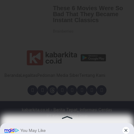
Beranda
Legalitas
Pedoman Media Siber
Tentang Kami
kabarkita.co.id - Berita Tepat, Informasi Cerdas
PT Kabarkita FNet Grup