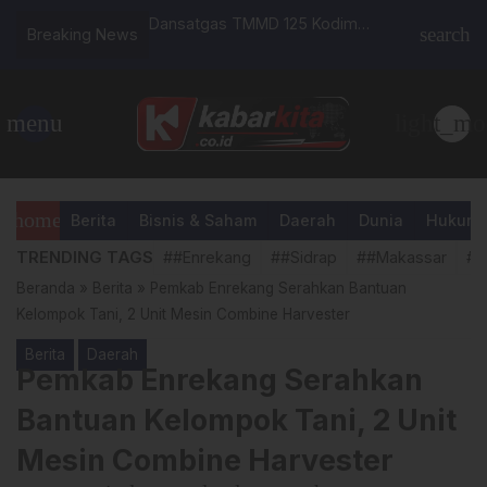
ng Gelar Coffee
Dansatgas TMMD 125 Kodim
Ratusan 
search
Breaking News
 PJU, Ini Yang
1419/Enrekang Tinjau Lokasi
Tambang
Pengecoran Jalan
Rencana 
CV. Hadap
menu
light_mo
home
Berita
Bisnis & Saham
Daerah
Dunia
Hukum &
TRENDING TAGS
##Enrekang
##Sidrap
##Makassar
##
Beranda
»
Berita
»
Pemkab Enrekang Serahkan Bantuan
Kelompok Tani, 2 Unit Mesin Combine Harvester
Berita
Daerah
Pemkab Enrekang Serahkan
Bantuan Kelompok Tani, 2 Unit
Mesin Combine Harvester