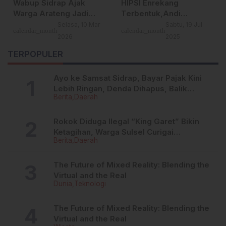
Kapolres Enrekang
IAI DDI Sidenreng
Bersama Bupati dan
Rappang Lepas
a
Forkopimda Hadiri
Mahasiswa PPL
ul
calendar_month
Rabu, 1 Jul 2026
Rabu, 16 Jul
calendar_month
ami
Festival Durian 2026,
Semester VI Fakultas
2025
an
Dorong Pariwisata dan
Syariah dan Hukum
TERPOPULER
Pertumbuhan Ekonomi
Daerah
Ayo ke Samsat Sidrap, Bayar Pajak Kini
Lebih Ringan, Denda Dihapus, Balik
Berita
Daerah
Nama Dipermudah
Rokok Diduga Ilegal “King Garet” Bikin
Ketagihan, Warga Sulsel Curigai
Berita
Daerah
Kandungan Zat Berbahaya
The Future of Mixed Reality: Blending the
Virtual and the Real
Dunia
Teknologi
The Future of Mixed Reality: Blending the
Virtual and the Real