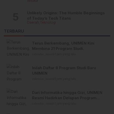
Wisata
Unlikely Origins: The Humble Beginnings
of Today’s Tech Titans
Daerah
Teknologi
TERBARU
Terus Berkembang, UNIMEN Kini
Membina 21 Program Studi.
calendar_month
1 jam yang lalu
Inilah Daftar 8 Program Studi Baru
UNIMEN
calendar_month
1 jam yang lalu
Dari Informatika hingga Gizi, UNIMEN
Resmi Hadirkan Delapan Program
Studi Baru
calendar_month
1 jam yang lalu