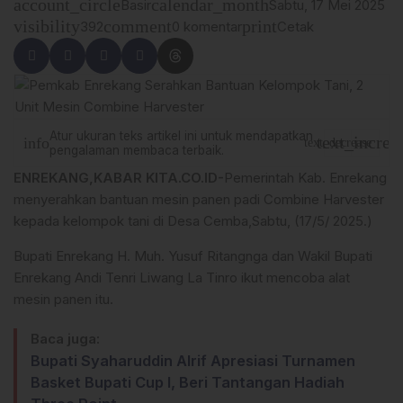
account_circle
calendar_month
Basir
Sabtu, 17 Mei 2025
visibility
comment
print
392
0 komentar
Cetak
Atur ukuran teks artikel ini untuk mendapatkan
text_increa
info
text_decrease
pengalaman membaca terbaik.
ENREKANG,KABAR KITA.CO.ID-
Pemerintah Kab. Enrekang
menyerahkan bantuan mesin panen padi Combine Harvester
kepada kelompok tani di Desa Cemba,Sabtu, (17/5/ 2025.)
Bupati Enrekang H. Muh. Yusuf Ritangnga dan Wakil Bupati
Enrekang Andi Tenri Liwang La Tinro ikut mencoba alat
mesin panen itu.
Baca juga:
Bupati Syaharuddin Alrif Apresiasi Turnamen
Basket Bupati Cup I, Beri Tantangan Hadiah