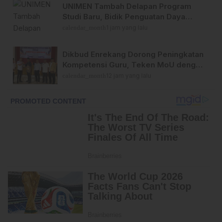
UNIMEN Tambah Delapan Program
Studi Baru, Bidik Penguatan Daya
Saing Perguruan Tinggi
calendar_month
1 jam yang lalu
Dikbud Enrekang Dorong Peningkatan
Kompetensi Guru, Teken MoU dengan
UMPAR
calendar_month
12 jam yang lalu