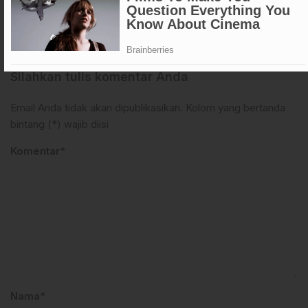
KOMENTAR (0)
Saat ini belum ada komentar
Silahkan tulis komentar Anda
Email Anda tidak akan dipublikasikan. Kolom yang bertanda
bintang (*) wajib diisi
Komentar*
Nama*