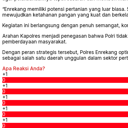
“Enrekang memiliki potensi pertanian yang luar biasa.
mewujudkan ketahanan pangan yang kuat dan berkelan
Kegiatan ini berlangsung dengan penuh semangat, kom
Arahan Kapolres menjadi penegasan bahwa Polri tidak
pemberdayaan masyarakat.
Dengan peran strategis tersebut, Polres Enrekang 
sebagai salah satu daerah unggulan dalam sektor perta
Apa Reaksi Anda?
+1
0
+1
0
+1
0
+1
0
+1
0