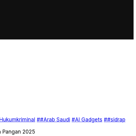
Hukumkriminal
##Arab Saudi
#AI Gadgets
##sidrap
n Pangan 2025