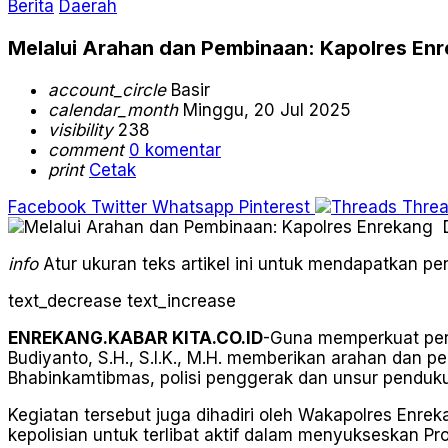
Berita
Daerah
Melalui Arahan dan Pembinaan: Kapolres E
account_circle
Basir
calendar_month
Minggu, 20 Jul 2025
visibility
238
comment
0 komentar
print
Cetak
Facebook
Twitter
Whatsapp
Pinterest
Thre
info
Atur ukuran teks artikel ini untuk mendapatkan 
text_decrease
text_increase
ENREKANG.KABAR KITA.CO.ID
-Guna memperkuat pera
Budiyanto, S.H., S.I.K., M.H. memberikan arahan dan
Bhabinkamtibmas, polisi penggerak dan unsur penduku
Kegiatan tersebut juga dihadiri oleh Wakapolres En
kepolisian untuk terlibat aktif dalam menyukseskan 