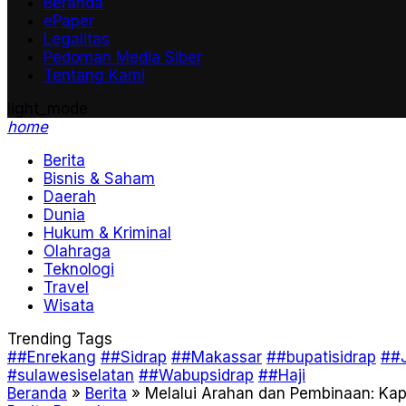
Beranda
ePaper
Legalitas
Pedoman Media Siber
Tentang Kami
light_mode
home
Berita
Bisnis & Saham
Daerah
Dunia
Hukum & Kriminal
Olahraga
Teknologi
Travel
Wisata
Trending Tags
##Enrekang
##Sidrap
##Makassar
##bupatisidrap
##J
#sulawesiselatan
##Wabupsidrap
##Haji
Beranda
»
Berita
»
Melalui Arahan dan Pembinaan: Ka