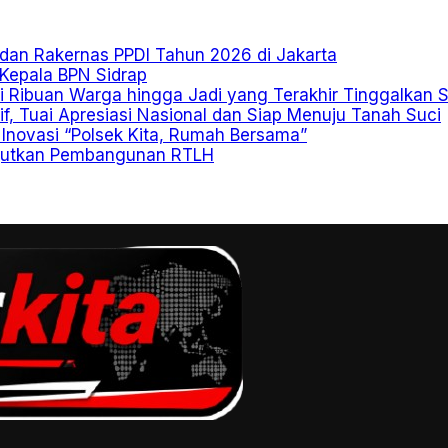
0 dan Rakernas PPDI Tahun 2026 di Jakarta
Kepala BPN Sidrap
mi Ribuan Warga hingga Jadi yang Terakhir Tinggalkan
, Tuai Apresiasi Nasional dan Siap Menuju Tanah Suci
Inovasi “Polsek Kita, Rumah Bersama”
njutkan Pembangunan RTLH