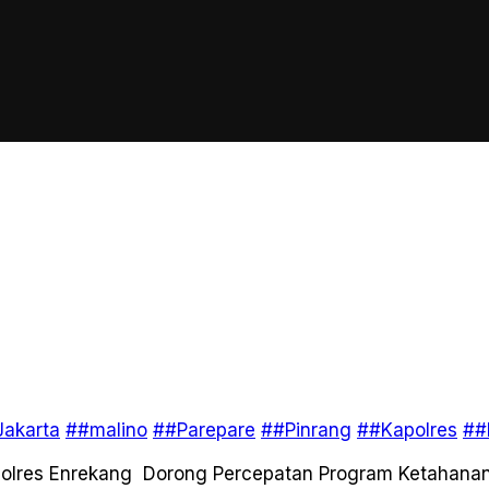
akarta
##malino
##Parepare
##Pinrang
##Kapolres
##
polres Enrekang Dorong Percepatan Program Ketahana