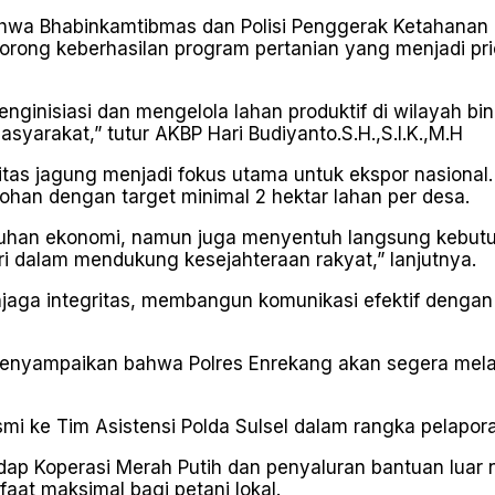
a Bhabinkamtibmas dan Polisi Penggerak Ketahanan Pa
g keberhasilan program pertanian yang menjadi priori
nginisiasi dan mengelola lahan produktif di wilayah bi
syarakat,” tutur AKBP Hari Budiyanto.S.H.,S.I.K.,M.H
tas jagung menjadi fokus utama untuk ekspor nasional.
tohan dengan target minimal 2 hektar lahan per desa.
buhan ekonomi, namun juga menyentuh langsung kebut
ri dalam mendukung kesejahteraan rakyat,” lanjutnya.
njaga integritas, membangun komunikasi efektif denga
menyampaikan bahwa Polres Enrekang akan segera melak
n resmi ke Tim Asistensi Polda Sulsel dalam rangka pel
dap Koperasi Merah Putih dan penyaluran bantuan luar 
at maksimal bagi petani lokal.