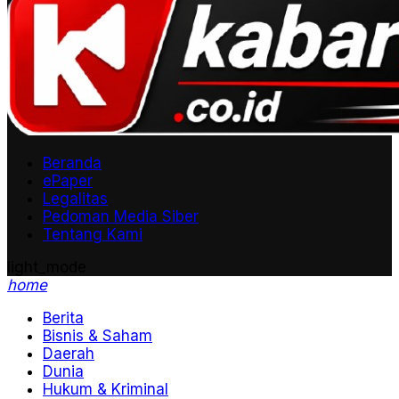
Beranda
ePaper
Legalitas
Pedoman Media Siber
Tentang Kami
light_mode
home
Berita
Bisnis & Saham
Daerah
Dunia
Hukum & Kriminal