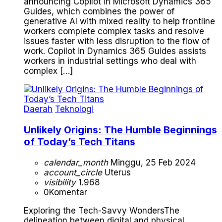
announcing Copilot in Microsoft Dynamics 365
Guides, which combines the power of
generative AI with mixed reality to help frontline
workers complete complex tasks and resolve
issues faster with less disruption to the flow of
work. Copilot in Dynamics 365 Guides assists
workers in industrial settings who deal with
complex […]
Daerah
Teknologi
Unlikely Origins: The Humble Beginnings
of Today’s Tech Titans
calendar_month
Minggu, 25 Feb 2024
account_circle
Uterus
visibility
1.968
0
Komentar
Exploring the Tech-Savvy WondersThe
delineation between digital and physical