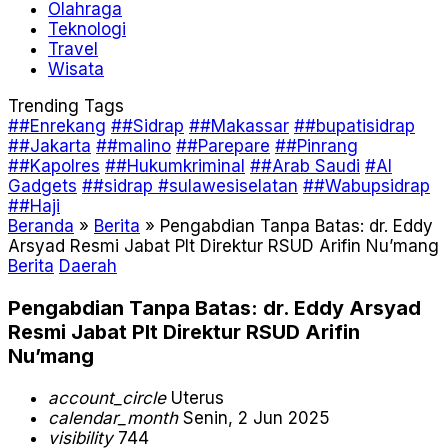
Olahraga
Teknologi
Travel
Wisata
Trending Tags
##Enrekang
##Sidrap
##Makassar
##bupatisidrap
##Jakarta
##malino
##Parepare
##Pinrang
##Kapolres
##Hukumkriminal
##Arab Saudi
#AI
Gadgets
##sidrap #sulawesiselatan
##Wabupsidrap
##Haji
Beranda
»
Berita
»
Pengabdian Tanpa Batas: dr. Eddy
Arsyad Resmi Jabat Plt Direktur RSUD Arifin Nu’mang
Berita
Daerah
Pengabdian Tanpa Batas: dr. Eddy Arsyad
Resmi Jabat Plt Direktur RSUD Arifin
Nu’mang
account_circle
Uterus
calendar_month
Senin, 2 Jun 2025
visibility
744