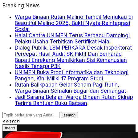
Breaking News
Warga Binaan Rutan Malino Tampil Memukau di
Beautiful Malino 2025, Bukti Nyata Reintegrasi
Sosial
Halal Centre UNIMEN Terus Berpacu Dampingi
Pelaku Usaha Terbitkan Sertifikat Halal
Dialog Publik, LSM PERKARA Desak Inspektorat
Percepat Hasil Audit SK Fiktif Dan Berharap
Bupati Enrekang Memikirkan Sisi Kemanusian
Nasib Tenaga P3K
UNIMEN Buka Prodi Informatika dan Teknologi
Pangan, Kini Miliki 17 Program Studi
Rutan Balikpapan Gelar Senam Pagi Rutin,
Warga Binaan Semakin Bugar dan Semangat
Jadi Sarana Belajar, Warga Binaan Rutan Sidrap
Terima Bantuan Buku Bacaan
search
search
menu