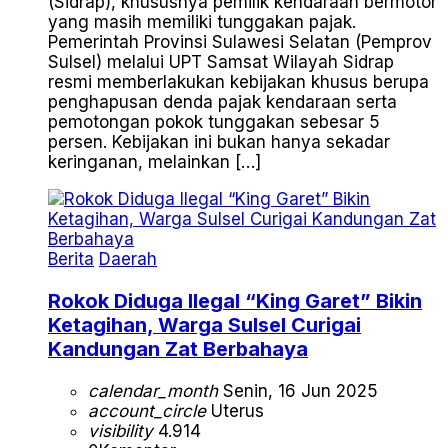
(Sidrap), khususnya pemilik kendaraan bermotor
yang masih memiliki tunggakan pajak.
Pemerintah Provinsi Sulawesi Selatan (Pemprov
Sulsel) melalui UPT Samsat Wilayah Sidrap
resmi memberlakukan kebijakan khusus berupa
penghapusan denda pajak kendaraan serta
pemotongan pokok tunggakan sebesar 5
persen. Kebijakan ini bukan hanya sekadar
keringanan, melainkan […]
Berita
Daerah
Rokok Diduga Ilegal “King Garet” Bikin
Ketagihan, Warga Sulsel Curigai
Kandungan Zat Berbahaya
calendar_month
Senin, 16 Jun 2025
account_circle
Uterus
visibility
4.914