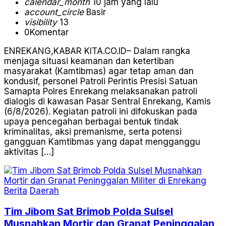
calendar_month
10 jam yang lalu
account_circle
Basir
visibility
13
0
Komentar
ENREKANG,KABAR KITA.CO.ID– Dalam rangka
menjaga situasi keamanan dan ketertiban
masyarakat (Kamtibmas) agar tetap aman dan
kondusif, personel Patroli Perintis Presisi Satuan
Samapta Polres Enrekang melaksanakan patroli
dialogis di kawasan Pasar Sentral Enrekang, Kamis
(6/8/2026). Kegiatan patroli ini difokuskan pada
upaya pencegahan berbagai bentuk tindak
kriminalitas, aksi premanisme, serta potensi
gangguan Kamtibmas yang dapat mengganggu
aktivitas […]
Berita
Daerah
Tim Jibom Sat Brimob Polda Sulsel
Musnahkan Mortir dan Granat Peninggalan