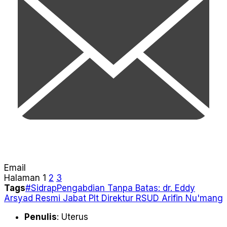
Email
Halaman
1
2
3
Tags
#Sidrap
Pengabdian Tanpa Batas: dr. Eddy
Arsyad Resmi Jabat Plt Direktur RSUD Arifin Nu'mang
Penulis
: Uterus