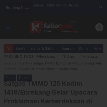
S 2025 Hasilkan 9
Satgas TMMD Ke- 125 Kodim
Babinsa 
search
Breaking News
ang Jadi Contoh
1419/Enrekang, Lanjutkan
Hadiri Pe
Pembangunan RTLH
TBC di D
menu
light_mode
home
Berita
Bisnis & Saham
Daerah
Dunia
Hukum &
TRENDING TAGS
##Enrekang
##Sidrap
##Makassar
##
Beranda
»
Berita
»
Satgas TMMD 125 Kodim 1419/Enrekang Gelar
Upacara Proklamasi Kemerdekaan di Pedalaman
Berita
Daerah
Satgas TMMD 125 Kodim
1419/Enrekang Gelar Upacara
Proklamasi Kemerdekaan di