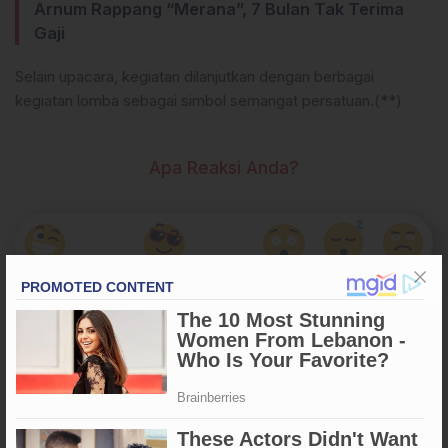
Arnum Rappang “Merana”, 7 Bulan Tak Terima
Gaji
Selain upacara, kegiatan dilanjutkan dengan berbagai
kegiatan lomba sebagai simbol semangat persatuan.(**)
Apa Reaksi Anda?
Tags
#Enrekang
Satgas TMMD 125 Kodim 1419/Enrekang Gelar Upacara
Proklamasi Kemerdekaan di Pedalaman
Penulis
: Basir
ARTIKEL TERKAIT