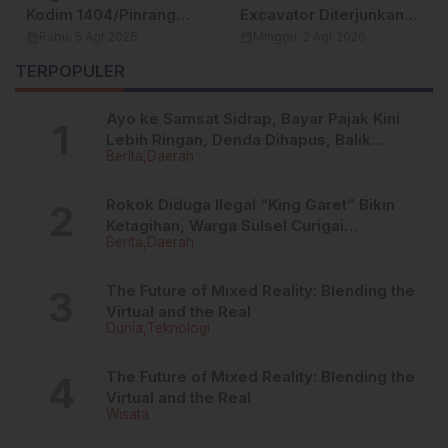
Kodim 1404/Pinrang
Excavator Diterjunkan
Optimisme Kejar
Genjot Progres
calendar_month
Rabu, 5 Agt 2026
calendar_month
Minggu, 2 Agt 2026
Penyelesaian Sasaran
Penyelesaian Sasaran
TERPOPULER
di Desa Tanratuo
Fisik TMMD Ke-129
Kodim 1404/Pinrang
Ayo ke Samsat Sidrap, Bayar Pajak Kini
Lebih Ringan, Denda Dihapus, Balik
Berita
Daerah
Nama Dipermudah
Rokok Diduga Ilegal “King Garet” Bikin
Ketagihan, Warga Sulsel Curigai
Berita
Daerah
Kandungan Zat Berbahaya
The Future of Mixed Reality: Blending the
Virtual and the Real
Dunia
Teknologi
The Future of Mixed Reality: Blending the
Virtual and the Real
Wisata