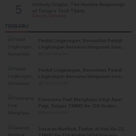
Unlikely Origins: The Humble Beginnings
of Today’s Tech Titans
Daerah
Teknologi
TERBARU
Peduli Lingkungan, Komunitas Peduli
Lingkungan Bersama Himpunan Insan
Pers (Hipsi ) Enrekang Bersih-Bersih
calendar_month
5 jam yang lalu
Sampah di Lokasi Destinasi Wisata
SWISS.
Peduli Lingkungan, Komunitas Peduli
Lingkungan Bersama Himpunan Insan
Pers (Hipsi ) Enrekang Bersih-Bersih
calendar_month
5 jam yang lalu
Sampah di Lokasi Destinasi Wisata
SWISS.
Panorama Padi Menghijau Iringi Apel
Pagi, Satgas TMMD Ke-129 Kodim
1404/Pinrang Makin Bersemangat
calendar_month
8 jam yang lalu
Sasaran Nonfisik Tuntas di Hari Ke-22,
TMMD Ke-129 Kodim 1404/Pinrang