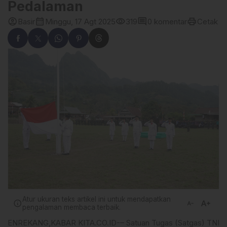
Pedalaman
account_circle
calendar_month
visibility
comment
print
Basir
Minggu, 17 Agt 2025
319
0 komentar
Cetak
Atur ukuran teks artikel ini untuk mendapatkan
text_increase
info
text_decrease
pengalaman membaca terbaik.
ENREKANG,KABAR KITA.CO.ID-– Satuan Tugas (Satgas) TNI