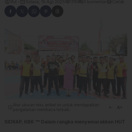
account_circle
calendar_month
visibility
comment
print
Iful -
Selasa, 19 Agt 2025
316
0 komentar
Cetak
Atur ukuran teks artikel ini untuk mendapatkan
text_increase
info
text_decrease
pengalaman membaca terbaik.
–
SIDRAP, KBK
Dalam rangka menyemarakkan HUT