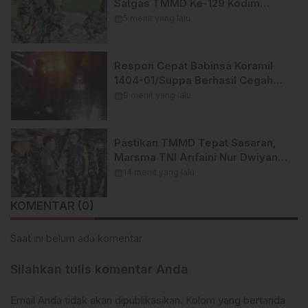
Satgas TMMD Ke-129 Kodim
1404/Pinrang Terus Kebut
calendar_month
5 menit yang lalu
Penyelesaian Sasaran
Respon Cepat Babinsa Koramil
1404-01/Suppa Berhasil Cegah
Kebakaran Lahan Meluas di
calendar_month
9 menit yang lalu
Karaballo
Pastikan TMMD Tepat Sasaran,
Marsma TNI Arifaini Nur Dwiyanto
Pimpin Wasev TMMD Ke-129
calendar_month
14 menit yang lalu
Kodim 1404/Pinrang
KOMENTAR (0)
Saat ini belum ada komentar
Silahkan tulis komentar Anda
Email Anda tidak akan dipublikasikan. Kolom yang bertanda