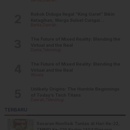
Berita
Daerah
Nama Dipermudah
Rokok Diduga Ilegal “King Garet” Bikin
Ketagihan, Warga Sulsel Curigai
Berita
Daerah
Kandungan Zat Berbahaya
The Future of Mixed Reality: Blending the
Virtual and the Real
Dunia
Teknologi
The Future of Mixed Reality: Blending the
Virtual and the Real
Wisata
Unlikely Origins: The Humble Beginnings
of Today’s Tech Titans
Daerah
Teknologi
TERBARU
Sasaran Nonfisik Tuntas di Hari Ke-22,
TMMD Ke-129 Kodim 1404/Pinrang