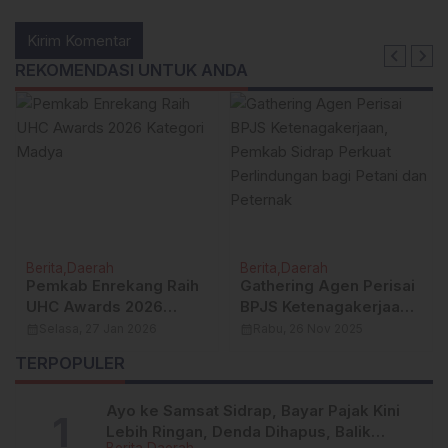
REKOMENDASI UNTUK ANDA
Berita
Daerah
Berita
Daerah
Pemkab Enrekang Raih
Gathering Agen Perisai
UHC Awards 2026
BPJS Ketenagakerjaan,
Kategori Madya
Pemkab Sidrap Perkuat
calendar_month
Selasa, 27 Jan 2026
calendar_month
Rabu, 26 Nov 2025
Perlindungan bagi
TERPOPULER
Petani dan Peternak
Ayo ke Samsat Sidrap, Bayar Pajak Kini
Lebih Ringan, Denda Dihapus, Balik