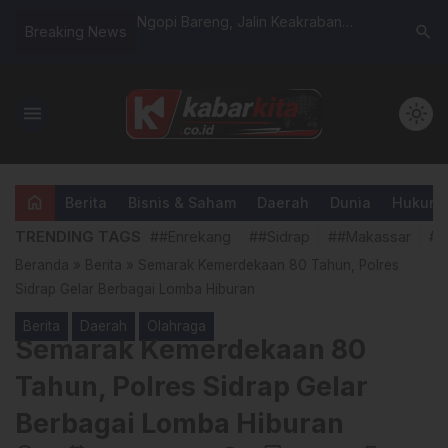
oles and
Ngopi Bareng, Jalin Keakraban
Pemdes L
search
Breaking News
 the Ultimate
Warga Dan Satgas TMMD Kodim
Ramadhan 
1419 Enrekang DiLokasi Pengerjaan
Dusun 4 
Fisik
menu
light_mode
home
Berita
Bisnis & Saham
Daerah
Dunia
Hukum &
TRENDING TAGS
##Enrekang
##Sidrap
##Makassar
##
Beranda
»
Berita
»
Semarak Kemerdekaan 80 Tahun, Polres
Sidrap Gelar Berbagai Lomba Hiburan
Berita
Daerah
Olahraga
Semarak Kemerdekaan 80
Tahun, Polres Sidrap Gelar
Berbagai Lomba Hiburan