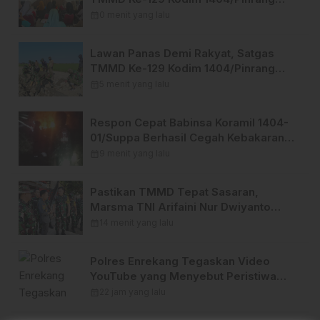
Tinggalkan Bekal Berharga bagi
calendar_month
0 menit yang lalu
Warga
Lawan Panas Demi Rakyat, Satgas
TMMD Ke-129 Kodim 1404/Pinrang
Terus Kebut Penyelesaian Sasaran
calendar_month
5 menit yang lalu
Respon Cepat Babinsa Koramil 1404-
01/Suppa Berhasil Cegah Kebakaran
Lahan Meluas di Karaballo
calendar_month
9 menit yang lalu
Pastikan TMMD Tepat Sasaran,
Marsma TNI Arifaini Nur Dwiyanto
Pimpin Wasev TMMD Ke-129 Kodim
calendar_month
14 menit yang lalu
1404/Pinrang
Polres Enrekang Tegaskan Video
YouTube yang Menyebut Peristiwa
Pembunuhan di Enrekang adalah
calendar_month
22 jam yang lalu
Hoaks