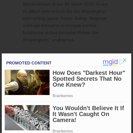
Kemerdekaan RI ke-80 tahun 2025. Acara
ini diikuti oleh seluruh ibu-ibu Bhayangkari
dari ranting jajaran Polres Sidrap. Kegiatan
olahraga bersama ini menjadi bentuk
kolaborasi antara personel Polres dan
Bhayangkari,” ungkapnya.
Baca juga:
Pemerintah Desa Kaseralau Harus Libatkan
Masyarakat Dan Transparansi Penggunaan ADD
Rp.1 Miliar Tahun 2025
Rangkaian acara ditutup dengan pembagian hadiah doorprize
serta penyerahan hadiah lomba kepada peserta yang
beruntung. Keceriaan dan antusiasme para peserta menjadi
penanda kuatnya semangat persatuan dan kebersamaan
dalam memperingati Hari Kemerdekaan RI. (GnD)