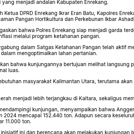
i yang menjadi andalan Kabupaten Enrekang.
eh Ketua DPRD Enrekang Ikrar Eran Batu, Kapolres Enre
naman Pangan Hortikultura dan Perkebunan Ikbar Ashadi
gaskan bahwa Polres Enrekang siap menjadi garda ter
inflasi melalui program ketahanan pangan.
rgabung dalam Satgas Ketahanan Pangan telah aktif me
 dalam mengoptimalkan lahan pertanian.
pkan bahwa kunjungannya bertujuan melihat langsung po
al luas.
 kebutuhan masyarakat Kalimantan Utara, terutama aka
rah menjadi lebih terjangkau di Kaltara, sekaligus me
t mendampingi kunjungan, menyampaikan bahwa Angger
hun 2024 mencapai 152.440 ton. Adapun secara keselur
r 11.000 ton.
nisiatif ini dan berencana akan melakukan kunjungan 