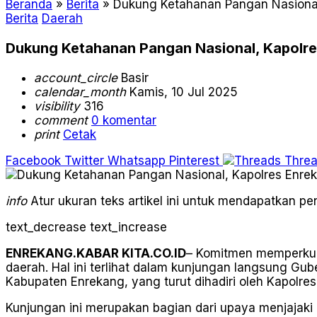
Beranda
»
Berita
»
Dukung Ketahanan Pangan Nasional
Berita
Daerah
Dukung Ketahanan Pangan Nasional, Kapolre
account_circle
Basir
calendar_month
Kamis, 10 Jul 2025
visibility
316
comment
0 komentar
print
Cetak
Facebook
Twitter
Whatsapp
Pinterest
Thre
info
Atur ukuran teks artikel ini untuk mendapatkan 
text_decrease
text_increase
ENREKANG.KABAR KITA.CO.ID
– Komitmen memperkuat
daerah. Hal ini terlihat dalam kunjungan langsung G
Kabupaten Enrekang, yang turut dihadiri oleh Kapolre
Kunjungan ini merupakan bagian dari upaya menjajaki