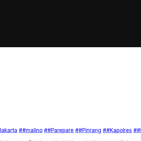
akarta
##malino
##Parepare
##Pinrang
##Kapolres
##