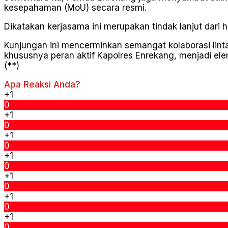
kesepahaman (MoU) secara resmi.
Dikatakan kerjasama ini merupakan tindak lanjut dari 
Kunjungan ini mencerminkan semangat kolaborasi lint
khususnya peran aktif Kapolres Enrekang, menjadi e
(**)
Apa Reaksi Anda?
+1
0
+1
0
+1
0
+1
0
+1
0
+1
0
+1
0