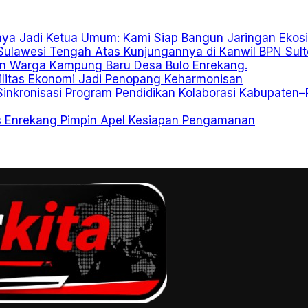
aya Jadi Ketua Umum: Kami Siap Bangun Jaringan Ekosi
ulawesi Tengah Atas Kunjungannya di Kanwil BPN Sul
an Warga Kampung Baru Desa Bulo Enrekang.
bilitas Ekonomi Jadi Penopang Keharmonisan
 Sinkronisasi Program Pendidikan Kolaborasi Kabupaten–
s Enrekang Pimpin Apel Kesiapan Pengamanan