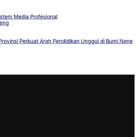
stem Media Profesional
teng
Provinsi Perkuat Arah Pendidikan Unggul di Bumi Nene