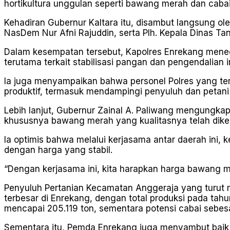
hortikultura unggulan seperti bawang merah dan caba
Kehadiran Gubernur Kaltara itu, disambut langsung ol
NasDem Nur Afni Rajuddin, serta Plh. Kepala Dinas Ta
Dalam kesempatan tersebut, Kapolres Enrekang mene
terutama terkait stabilisasi pangan dan pengendalian 
Ia juga menyampaikan bahwa personel Polres yang te
produktif, termasuk mendampingi penyuluh dan petani
Lebih lanjut, Gubernur Zainal A. Paliwang mengungka
khususnya bawang merah yang kualitasnya telah diken
Ia optimis bahwa melalui kerjasama antar daerah ini,
dengan harga yang stabil.
“Dengan kerjasama ini, kita harapkan harga bawang me
Penyuluh Pertanian Kecamatan Anggeraja yang turu
terbesar di Enrekang, dengan total produksi pada ta
mencapai 205.119 ton, sementara potensi cabai sebesa
Sementara itu, Pemda Enrekang juga menyambut baik i