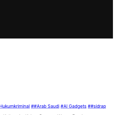
Hukumkriminal
##Arab Saudi
#AI Gadgets
##sidrap