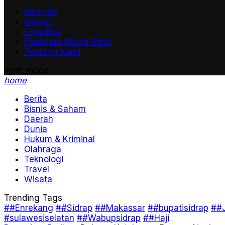
Beranda
ePaper
Legalitas
Pedoman Media Siber
Tentang Kami
light_mode
home
Berita
Bisnis & Saham
Daerah
Dunia
Hukum & Kriminal
Olahraga
Teknologi
Travel
Wisata
Trending Tags
##Enrekang
##Sidrap
##Makassar
##bupatisidrap
##J
#sulawesiselatan
##Wabupsidrap
##Haji