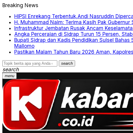
Breaking News
HIPSI Enrekang Terbentuk,Andi Nasruddin Diperc
H. Muhammad Naim: Terima Kasih Pak Gubernur S
Infrastruktur Jembatan Rusak Ancam Keselamat
Angka Perceraian di Sidrap Turun 15 Persen, Sta
Bupati Sidrap dan Kadis Pendidikan Sulsel Bahas
Mallomo
Pastikan Malam Tahun Baru 2026 Aman, Kapolre
search
search
menu