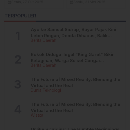
Rasulullah: Wujudkan
Hujan,Ini Imbauan
calendar_month
Senin, 27 Okt 2025
calendar_month
Sabtu, 31 Mei 2025
Sidrap yang Bersih dan
Kapolres Enrekang
Religius
TERPOPULER
Ayo ke Samsat Sidrap, Bayar Pajak Kini
Lebih Ringan, Denda Dihapus, Balik
Berita
Daerah
Nama Dipermudah
Rokok Diduga Ilegal “King Garet” Bikin
Ketagihan, Warga Sulsel Curigai
Berita
Daerah
Kandungan Zat Berbahaya
The Future of Mixed Reality: Blending the
Virtual and the Real
Dunia
Teknologi
The Future of Mixed Reality: Blending the
Virtual and the Real
Wisata
Unlikely Origins: The Humble Beginnings