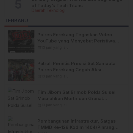
of Today’s Tech Titans
Daerah
Teknologi
TERBARU
Polres Enrekang Tegaskan Video
YouTube yang Menyebut Peristiwa
Pembunuhan di Enrekang adalah
calendar_month
13 jam yang lalu
Hoaks
Patroli Perintis Presisi Sat Samapta
Polres Enrekang Cegah Aksi
Kejahatan, Premanisme, dan
calendar_month
13 jam yang lalu
Gangguan Kamtibmas
Tim Jibom Sat Brimob Polda Sulsel
Musnahkan Mortir dan Granat
Peninggalan Militer di Enrekang
calendar_month
13 jam yang lalu
Pembangunan Infrastruktur, Satgas
TMMD Ke-129 Kodim 1404/Pinrang