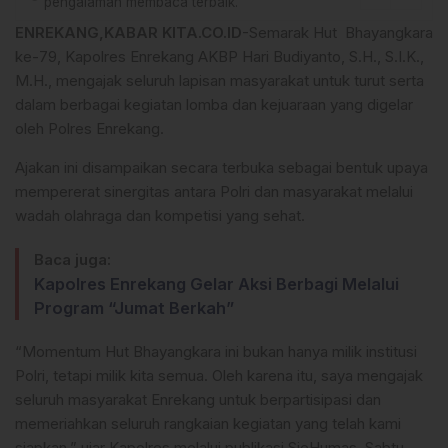
pengalaman membaca terbaik.
ENREKANG,KABAR KITA.CO.ID
-Semarak Hut Bhayangkara
ke-79, Kapolres Enrekang AKBP Hari Budiyanto, S.H., S.I.K.,
M.H., mengajak seluruh lapisan masyarakat untuk turut serta
dalam berbagai kegiatan lomba dan kejuaraan yang digelar
oleh Polres Enrekang.
Ajakan ini disampaikan secara terbuka sebagai bentuk upaya
mempererat sinergitas antara Polri dan masyarakat melalui
wadah olahraga dan kompetisi yang sehat.
Baca juga:
Kapolres Enrekang Gelar Aksi Berbagi Melalui
Program “Jumat Berkah”
“Momentum Hut Bhayangkara ini bukan hanya milik institusi
Polri, tetapi milik kita semua. Oleh karena itu, saya mengajak
seluruh masyarakat Enrekang untuk berpartisipasi dan
memeriahkan seluruh rangkaian kegiatan yang telah kami
siapkan,” ujar Kapolres melalui publikasi SieHumas. Sabtu