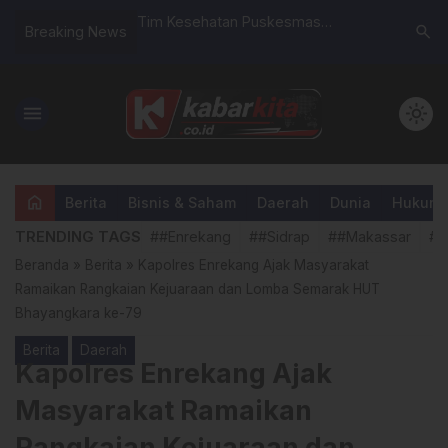
antau Langsung Hari
Tim Kesehatan Puskesmas
Muhammad
search
Breaking News
Terbuka JPT Pratama
Tandutedong, Posyandu Seruni 3
SDN 1 Enr
Salobukkang Dan KKN Profesi
Pasifik
Unhas Gelar Pemeriksaan
menu
light_mode
Kesehatan Lansia
home
Berita
Bisnis & Saham
Daerah
Dunia
Hukum &
TRENDING TAGS
##Enrekang
##Sidrap
##Makassar
##
Beranda
»
Berita
»
Kapolres Enrekang Ajak Masyarakat
Ramaikan Rangkaian Kejuaraan dan Lomba Semarak HUT
Bhayangkara ke-79
Berita
Daerah
Kapolres Enrekang Ajak
Masyarakat Ramaikan
Rangkaian Kejuaraan dan