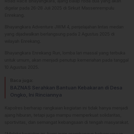
Road Race Bhayangkara, ajang balap roda dua yang akan
digelar pada 26-28 Juli 2025 di Sirkuit Massenrempulu
Enrekang.
Bhayangkara Adventure JWM 4, penjelajahan lintas medan
yang dijadwalkan berlangsung pada 2 Agustus 2025 di
wilayah Enrekang.
Bhayangkara Enrekang Run, lomba lari massal yang terbuka
untuk umum, akan menjadi penutup kemeriahan pada tanggal
10 Agustus 2025.
Baca juga:
BAZNAS Serahkan Bantuan Kebakaran di Desa
Ongko, Ini Rinciannya
Kapolres berharap rangkaian kegiatan ini tidak hanya menjadi
ajang hiburan, tetapi juga mampu memperkuat solidaritas,
sportivitas, dan semangat kebangsaan di tengah masyarakat.
“Melalui kegiatan ini, kami ingin membangun kebersamaan