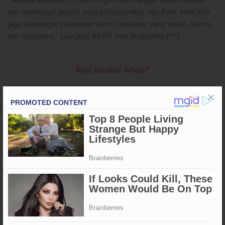
dan semangat positif antara masyarakat dan Polri. Mari kita
jaga semangat persatuan demi Enrekang yang aman, damai,
dan sejahtera,” pungkas AKBP Hari Budiyanto.(**)
Apa Reaksi Anda?
Tags
#Enrekang
Kapolres Enrekang Ajak Masyarakat Ramaikan Rangkaian
Kejuaraan dan Lomba Semarak HUT Bhayangkara ke-79
Penulis
: Basir
ARTIKEL TERKAIT
Polres Enrekang Tegaskan Video