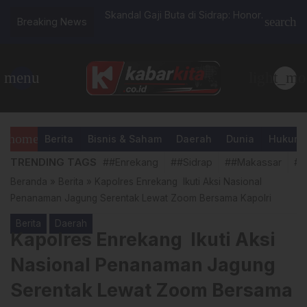
Patampanua
Skandal Gaji Buta di Sidrap: Honorer
Sorotan 
search
Breaking News
id: 800 Siswa Siswi
Fiktif Diduga Menyusup di Satpol PP
BPK Rp73
ambore Ranting VI
dan Damkar
Mulai Diti
anua Tahun 2025
menu
light_mo
home
Berita
Bisnis & Saham
Daerah
Dunia
Hukum &
TRENDING TAGS
##Enrekang
##Sidrap
##Makassar
##
Beranda
»
Berita
»
Kapolres Enrekang Ikuti Aksi Nasional
Penanaman Jagung Serentak Lewat Zoom Bersama Kapolri
Berita
Daerah
Kapolres Enrekang Ikuti Aksi
Nasional Penanaman Jagung
Serentak Lewat Zoom Bersama