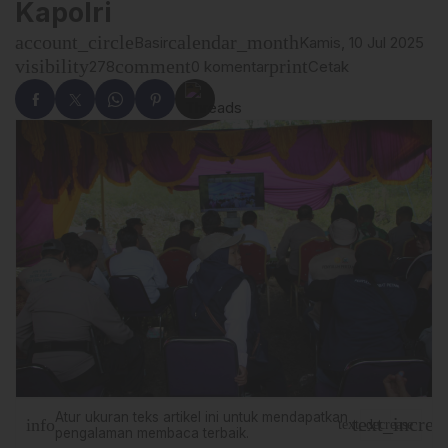
Kapolri
account_circle
calendar_month
Basir
Kamis, 10 Jul 2025
visibility
comment
print
278
0 komentar
Cetak
Atur ukuran teks artikel ini untuk mendapatkan
text_increa
info
text_decrease
pengalaman membaca terbaik.