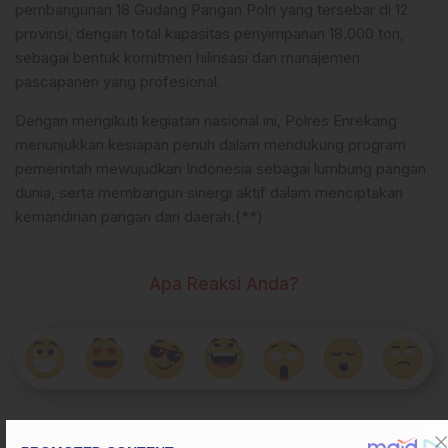
pembangunan 18 Gudang Pangan Polri yang tersebar di 12
provinsi, dengan total kapasitas penyimpanan 18.000 ton,
sebagai bentuk komitmen hilirisasi dan manajemen
pascapanen yang profesional.
Dengan mengikuti kegiatan nasional ini, Polres Enrekang
menunjukkan kesiapan penuh dalam mendukung program
pemerintah mewujudkan Indonesia sebagai lumbung pangan
dunia, serta membangun sinergi aktif dalam menciptakan
kemandirian pangan dari daerah.(**)
Apa Reaksi Anda?
Tags
#Enrekang