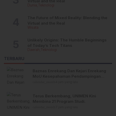
Virtual and the Real
Dunia
Teknologi
The Future of Mixed Reality: Blending the
Virtual and the Real
Wisata
Unlikely Origins: The Humble Beginnings
of Today’s Tech Titans
Daerah
Teknologi
TERBARU
Baznas Enrekang Dan Kejari Enrekang
MoU Kesepahaman Pendampingan
Hukum Dan Datun
calendar_month
4 jam yang lalu
Terus Berkembang, UNIMEN Kini
Membina 21 Program Studi.
calendar_month
7 jam yang lalu