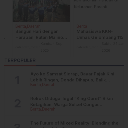
Berita
Daerah
Berita
Bangun Hari dengan
Mahasiswa KKN-T
Harapan: Rutan Malino
Unhas Gelombang 115
Gelar Morning Meeting
Manfaatkan Lahan
Kamis, 4 Sep
Sabtu, 24 Jan
calendar_month
calendar_month
Perdana untuk Warga
Sempit untuk Dukung
2025
2026
Binaan
Kemandirian Pangan di
TERPOPULER
Kelurahan Baranti
Ayo ke Samsat Sidrap, Bayar Pajak Kini
Lebih Ringan, Denda Dihapus, Balik
Berita
Daerah
Nama Dipermudah
Rokok Diduga Ilegal “King Garet” Bikin
Ketagihan, Warga Sulsel Curigai
Berita
Daerah
Kandungan Zat Berbahaya
The Future of Mixed Reality: Blending the