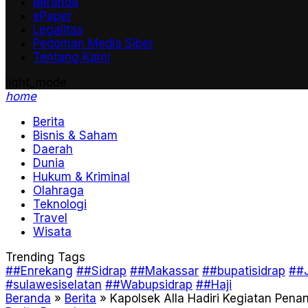
Beranda
ePaper
Legalitas
Pedoman Media Siber
Tentang Kami
light_mode
home
Berita
Bisnis & Saham
Daerah
Dunia
Hukum & Kriminal
Olahraga
Teknologi
Travel
Wisata
Trending Tags
##Enrekang
##Sidrap
##Makassar
##bupatisidrap
##J
#sulawesiselatan
##Wabupsidrap
##Haji
Beranda
»
Berita
»
Kapolsek Alla Hadiri Kegiatan Pen