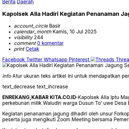
Berita
Daerah
Kapolsek Alla Hadiri Kegiatan Penanaman Ja
account_circle
Basir
calendar_month
Kamis, 10 Jul 2025
visibility
244
comment
0 komentar
print
Cetak
Facebook
Twitter
Whatsapp
Pinterest
Thre
info
Atur ukuran teks artikel ini untuk mendapatkan 
text_decrease
text_increase
ENREKANG,KABAR KITA.CO.ID
-Kapolsek Alla Iptu M
perkebunan milik Waludin warga Dusun To’ uwe Desa B
Kegiatan penanaman jagung dihadiri oleh unsur Forkop
peserta juga mengikuti Zoom Meeting bersama Pemeri