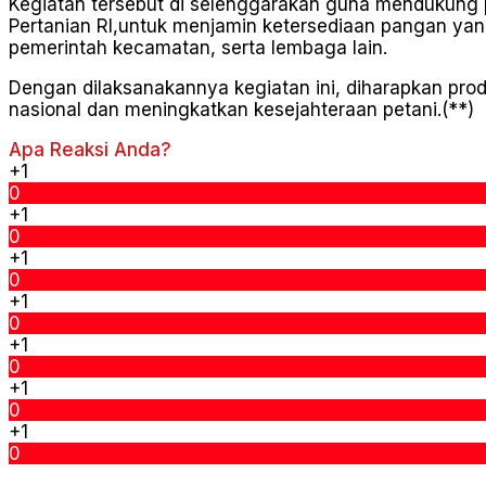
Kegiatan tersebut di selenggarakan guna mendukung
Pertanian RI,untuk menjamin ketersediaan pangan yang 
pemerintah kecamatan, serta lembaga lain.
Dengan dilaksanakannya kegiatan ini, diharapkan pr
nasional dan meningkatkan kesejahteraan petani.(**)
Apa Reaksi Anda?
+1
0
+1
0
+1
0
+1
0
+1
0
+1
0
+1
0