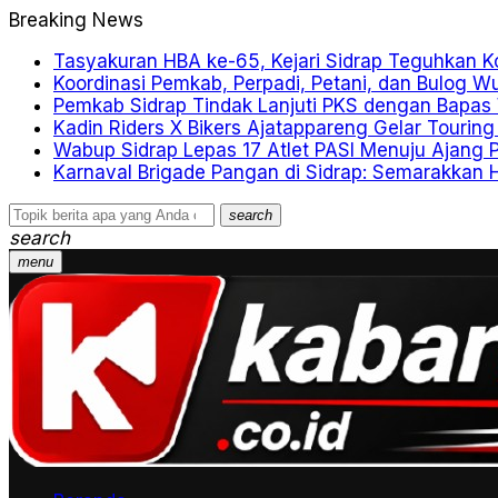
Breaking News
Tasyakuran HBA ke-65, Kejari Sidrap Teguhkan 
Koordinasi Pemkab, Perpadi, Petani, dan Bulog 
Pemkab Sidrap Tindak Lanjuti PKS dengan Bapas
Kadin Riders X Bikers Ajatappareng Gelar Touring
Wabup Sidrap Lepas 17 Atlet PASI Menuju Ajang P
Karnaval Brigade Pangan di Sidrap: Semarakkan 
search
search
menu