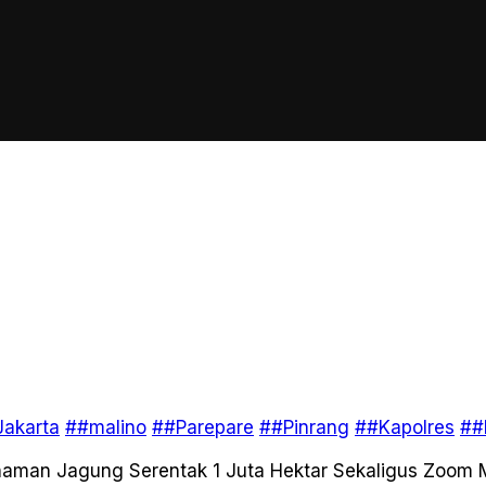
akarta
##malino
##Parepare
##Pinrang
##Kapolres
##
anaman Jagung Serentak 1 Juta Hektar Sekaligus Zoom