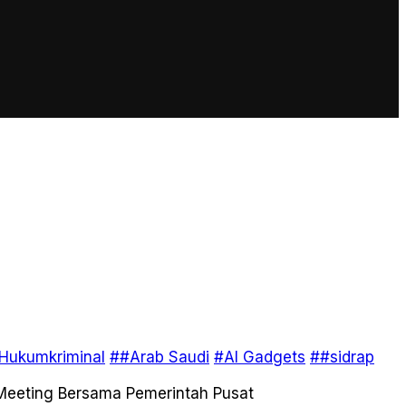
Hukumkriminal
##Arab Saudi
#AI Gadgets
##sidrap
 Meeting Bersama Pemerintah Pusat