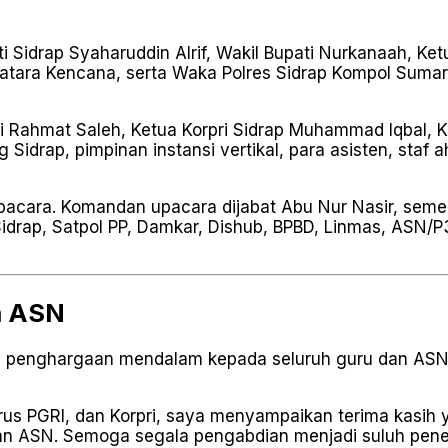
 Sidrap Syaharuddin Alrif, Wakil Bupati Nurkanaah, K
Batara Kencana, serta Waka Polres Sidrap Kompol Sumard
 Rahmat Saleh, Ketua Korpri Sidrap Muhammad Iqbal, K
drap, pimpinan instansi vertikal, para asisten, staf ah
upacara. Komandan upacara dijabat Abu Nur Nasir, semen
 Sidrap, Satpol PP, Damkar, Dishub, BPBD, Linmas, ASN/P
n ASN
penghargaan mendalam kepada seluruh guru dan ASN y
s PGRI, dan Korpri, saya menyampaikan terima kasih ya
 dan ASN. Semoga segala pengabdian menjadi suluh pen