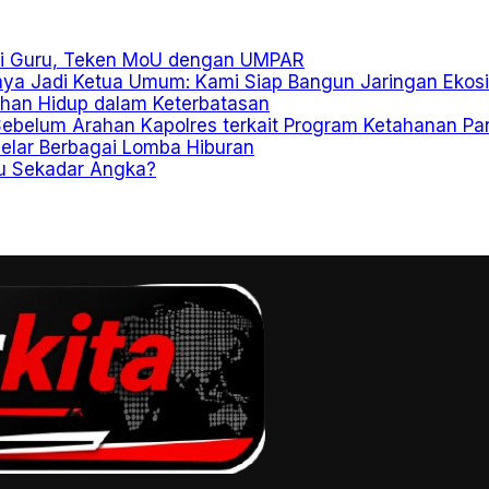
si Guru, Teken MoU dengan UMPAR
aya Jadi Ketua Umum: Kami Siap Bangun Jaringan Ekosi
ahan Hidup dalam Keterbatasan
ebelum Arahan Kapolres terkait Program Ketahanan Pan
elar Berbagai Lomba Hiburan
au Sekadar Angka?