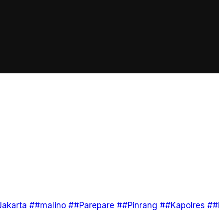
akarta
##malino
##Parepare
##Pinrang
##Kapolres
##