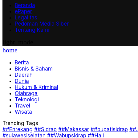
Beranda
ePaper
Legalitas
Pedoman Media Siber
Tentang Kami
light_mode
home
Berita
Bisnis & Saham
Daerah
Dunia
Hukum & Kriminal
Olahraga
Teknologi
Travel
Wisata
Trending Tags
##Enrekang
##Sidrap
##Makassar
##bupatisidrap
##J
#sulawesiselatan
##Wabupsidrap
##Haji