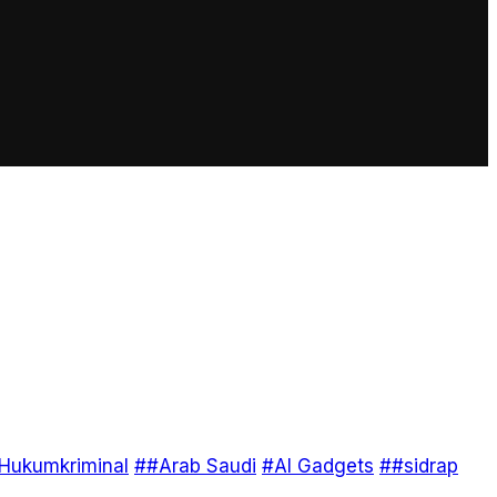
Hukumkriminal
##Arab Saudi
#AI Gadgets
##sidrap