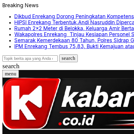
Breaking News
Dikbud Enrekang Dorong Peningkatan Kompeten
HIPSI Enrekang Terbentuk,Andi Nasruddin Diperc
Rumah 2×2 Meter di Belokka, Keluarga Amir Bert
Wakapolres Enrekang Tinjau Kesiapan Personel S
Semarak Kemerdekaan 80 Tahun, Polres Sidrap G
IPM Enrekang Tembus 75,83, Bukti Kemajuan at
search
search
menu