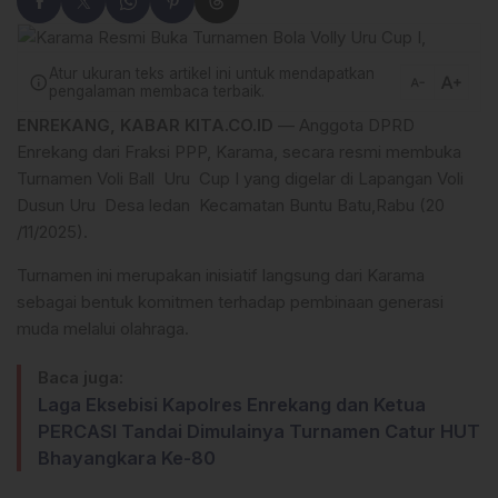
Atur ukuran teks artikel ini untuk mendapatkan
text_increase
info
text_decrease
pengalaman membaca terbaik.
ENREKANG, KABAR KITA.CO.ID
— Anggota DPRD
Enrekang dari Fraksi PPP, Karama, secara resmi membuka
Turnamen Voli Ball Uru Cup I yang digelar di Lapangan Voli
Dusun Uru Desa ledan Kecamatan Buntu Batu,Rabu (20
/11/2025).
Turnamen ini merupakan inisiatif langsung dari Karama
sebagai bentuk komitmen terhadap pembinaan generasi
muda melalui olahraga.
Baca juga:
Laga Eksebisi Kapolres Enrekang dan Ketua
PERCASI Tandai Dimulainya Turnamen Catur HUT
Bhayangkara Ke-80