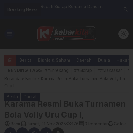
Guru se-Sidrap
Bupati Sidrap Bersama Dandim
Ketua TP
search
Breaking News
etua PGRI, Dorong
Tinjau Jalan Perbatasan dengan
Tani Man
 Pembaruan
Motor Trail
Pangan da
menu
light_mode
home
Berita
Bisnis & Saham
Daerah
Dunia
Hukum &
TRENDING TAGS
##Enrekang
##Sidrap
##Makassar
##
Beranda
»
Berita
»
Karama Resmi Buka Turnamen Bola Volly Uru
Cup I,
Berita
Daerah
Karama Resmi Buka Turnamen
Bola Volly Uru Cup I,
account_circle
calendar_month
visibility
comment
print
Basir
Jumat, 21 Nov 2025
176
0 komentar
Cetak