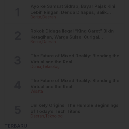
Tersangka Peragakan
Dukung UMKM,
Ayo ke Samsat Sidrap, Bayar Pajak Kini
41 Adegan di TKP
Pertanian, dan Inklusi
Lebih Ringan, Denda Dihapus, Balik
Keuangan di Bumi Nene
Berita
Daerah
Nama Dipermudah
Mallomo
Rokok Diduga Ilegal “King Garet” Bikin
Ketagihan, Warga Sulsel Curigai
Berita
Daerah
Kandungan Zat Berbahaya
The Future of Mixed Reality: Blending the
Virtual and the Real
Dunia
Teknologi
The Future of Mixed Reality: Blending the
Virtual and the Real
Wisata
Unlikely Origins: The Humble Beginnings
of Today’s Tech Titans
Daerah
Teknologi
TERBARU