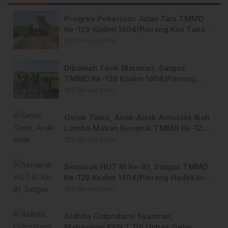
Progres Pekerjaan Jalan Tani TMMD
Ke-129 Kodim 1404/Pinrang Kini Tahap
Penyelesaian.
calendar_month
6 jam yang lalu
Dibawah Terik Matahari, Satgas
TMMD Ke-129 Kodim 1404/Pinrang
Lebih Giat Tuntaskan Sasaran di Hari
calendar_month
6 jam yang lalu
Ke-25
Gelak Tawa, Anak-Anak Antusias Ikuti
Lomba Makan Kerupuk TMMD Ke-129
Kodim 1404/Pinrang
calendar_month
6 jam yang lalu
Semarak HUT RI Ke-81, Satgas TMMD
Ke-129 Kodim 1404/Pinrang Hadirkan
Beragam Lomba Meriah
calendar_month
6 jam yang lalu
Aldhita Cutpratami Syamrun,
Mahasiswi KKN T 116 Unhas Gelar