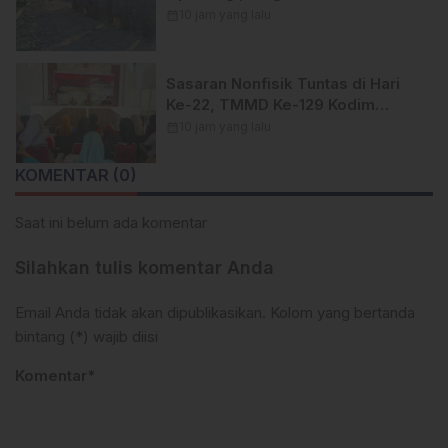
Kodim 1404/Pinrang Makin
calendar_month
10 jam yang lalu
Bersemangat
Sasaran Nonfisik Tuntas di Hari
Ke-22, TMMD Ke-129 Kodim
1404/Pinrang Tinggalkan Bekal
calendar_month
10 jam yang lalu
Berharga bagi Warga
KOMENTAR (0)
Saat ini belum ada komentar
Silahkan tulis komentar Anda
Email Anda tidak akan dipublikasikan. Kolom yang bertanda
bintang (*) wajib diisi
Komentar*