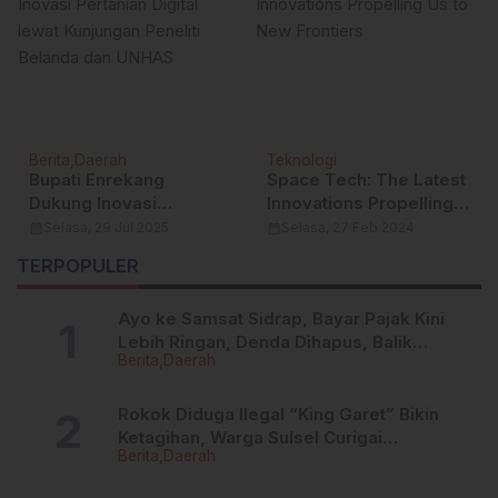
Berita
Daerah
Teknologi
Bupati Enrekang
Space Tech: The Latest
Dukung Inovasi
Innovations Propelling
Pertanian Digital lewat
Us to New Frontiers
calendar_month
Selasa, 29 Jul 2025
calendar_month
Selasa, 27 Feb 2024
Kunjungan Peneliti
TERPOPULER
Belanda dan UNHAS
Ayo ke Samsat Sidrap, Bayar Pajak Kini
Lebih Ringan, Denda Dihapus, Balik
Berita
Daerah
Nama Dipermudah
Rokok Diduga Ilegal “King Garet” Bikin
Ketagihan, Warga Sulsel Curigai
Berita
Daerah
Kandungan Zat Berbahaya