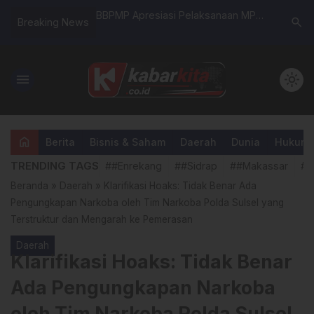
 dan Bulog Perkuat
BBPMP Apresiasi Pelaksanaan MPLS
Kapolsek 
search
Breaking News
Program Ketahanan
di SDN 1 Enrekang
Program 
Standar, 
Lakukan 
menu
light_mode
home
Berita
Bisnis & Saham
Daerah
Dunia
Hukum &
TRENDING TAGS
##Enrekang
##Sidrap
##Makassar
##
Beranda
»
Daerah
»
Klarifikasi Hoaks: Tidak Benar Ada
Pengungkapan Narkoba oleh Tim Narkoba Polda Sulsel yang
Terstruktur dan Mengarah ke Pemerasan
Daerah
Klarifikasi Hoaks: Tidak Benar
Ada Pengungkapan Narkoba
oleh Tim Narkoba Polda Sulsel