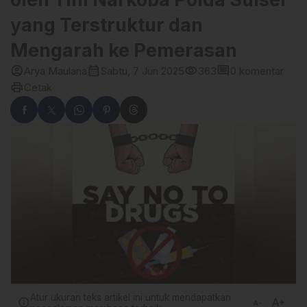
yang Terstruktur dan
Mengarah ke Pemerasan
account_circle
calendar_month
visibility
comment
Arya Maulana
Sabtu, 7 Jun 2025
363
0 komentar
print
Cetak
Atur ukuran teks artikel ini untuk mendapatkan
text_increase
info
text_decrease