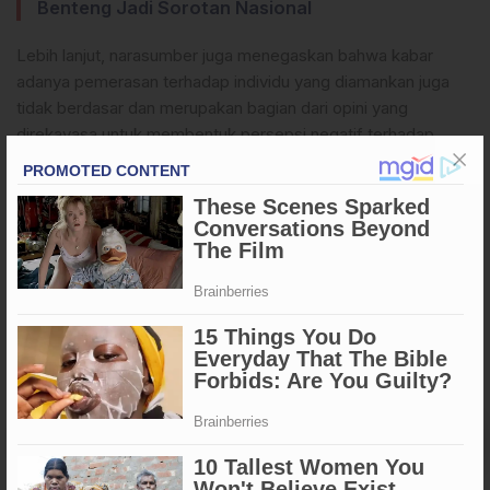
Benteng Jadi Sorotan Nasional
Lebih lanjut, narasumber juga menegaskan bahwa kabar
adanya pemerasan terhadap individu yang diamankan juga
tidak berdasar dan merupakan bagian dari opini yang
direkayasa untuk membentuk persepsi negatif terhadap
institusi Polri.
Dalam kesempatan ini, narasumber menyampaikan untuk
tidak lagi menggiring opini yang tidak wajar dan tidak benar
yang dapat merugikan nama baik keluarga dan institusi
terkait.
(*)
Apa Reaksi Anda?