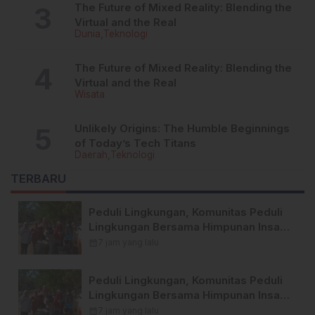
The Future of Mixed Reality: Blending the
Virtual and the Real
Dunia
Teknologi
The Future of Mixed Reality: Blending the
Virtual and the Real
Wisata
Unlikely Origins: The Humble Beginnings
of Today’s Tech Titans
Daerah
Teknologi
TERBARU
Peduli Lingkungan, Komunitas Peduli
Lingkungan Bersama Himpunan Insan
Pers (Hipsi ) Enrekang Bersih-Bersih
calendar_month
7 jam yang lalu
Sampah di Lokasi Destinasi Wisata
SWISS.
Peduli Lingkungan, Komunitas Peduli
Lingkungan Bersama Himpunan Insan
Pers (Hipsi ) Enrekang Bersih-Bersih
calendar_month
7 jam yang lalu