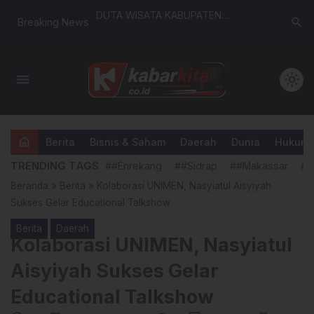
ekankan
DUTA WISATA KABUPATEN
Kodim 14
search
Breaking News
n Kesejahteraan
ENREKANG SUKSES LAKSANAKAN
Ada Pena
akor APBDes 2025
TALKSHOW KENALI WISATA DI
Uang dal
SMAN 4 DAN SMAN 2 ENREKANG
Kanie
menu
light_mode
home
Berita
Bisnis & Saham
Daerah
Dunia
Hukum &
TRENDING TAGS
##Enrekang
##Sidrap
##Makassar
##
Beranda
»
Berita
»
Kolaborasi UNIMEN, Nasyiatul Aisyiyah
Sukses Gelar Educational Talkshow
Berita
Daerah
Kolaborasi UNIMEN, Nasyiatul
Aisyiyah Sukses Gelar
Educational Talkshow