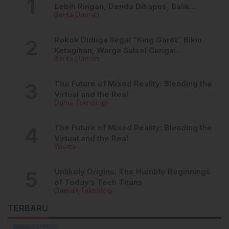
Lebih Ringan, Denda Dihapus, Balik
Berita
Daerah
Nama Dipermudah
Rokok Diduga Ilegal “King Garet” Bikin
Ketagihan, Warga Sulsel Curigai
Berita
Daerah
Kandungan Zat Berbahaya
The Future of Mixed Reality: Blending the
Virtual and the Real
Dunia
Teknologi
The Future of Mixed Reality: Blending the
Virtual and the Real
Wisata
Unlikely Origins: The Humble Beginnings
of Today’s Tech Titans
Daerah
Teknologi
TERBARU