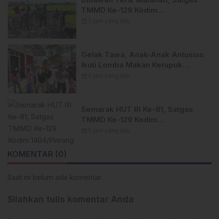
TMMD Ke-129 Kodim
1404/Pinrang Lebih Giat
calendar_month
3 jam yang lalu
Tuntaskan Sasaran di Hari Ke-25
Gelak Tawa, Anak-Anak Antusias
Ikuti Lomba Makan Kerupuk
TMMD Ke-129 Kodim
calendar_month
3 jam yang lalu
1404/Pinrang
Semarak HUT RI Ke-81, Satgas
TMMD Ke-129 Kodim
1404/Pinrang Hadirkan Beragam
calendar_month
3 jam yang lalu
Lomba Meriah
KOMENTAR (0)
Saat ini belum ada komentar
Silahkan tulis komentar Anda