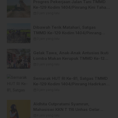
Progres Pekerjaan Jalan Tani TMMD
Ke-129 Kodim 1404/Pinrang Kini Tahap
Penyelesaian.
calendar_month
3 jam yang lalu
Dibawah Terik Matahari, Satgas
TMMD Ke-129 Kodim 1404/Pinrang
Lebih Giat Tuntaskan Sasaran di Hari
calendar_month
3 jam yang lalu
Ke-25
Gelak Tawa, Anak-Anak Antusias Ikuti
Lomba Makan Kerupuk TMMD Ke-129
Kodim 1404/Pinrang
calendar_month
3 jam yang lalu
Semarak HUT RI Ke-81, Satgas TMMD
Ke-129 Kodim 1404/Pinrang Hadirkan
Beragam Lomba Meriah
calendar_month
3 jam yang lalu
Aldhita Cutpratami Syamrun,
Mahasiswi KKN T 116 Unhas Gelar
Sosialisasi dan Pengenalan TEBA
calendar_month
4 jam yang lalu