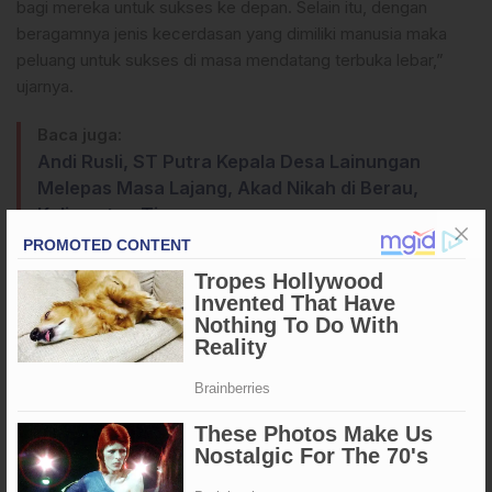
bagi mereka untuk sukses ke depan. Selain itu, dengan
beragamnya jenis kecerdasan yang dimiliki manusia maka
peluang untuk sukses di masa mendatang terbuka lebar,”
ujarnya.
Baca juga:
Andi Rusli, ST Putra Kepala Desa Lainungan
Melepas Masa Lajang, Akad Nikah di Berau,
Kalimantan Timur
Baharuddin juga tidak lupa mempromosikan keberadaan
UNIMEN sebagai satu-satunya perguruan tinggi yang ada di
Kabupaten Enrekang.
“Saat ini UNIMEN telah membina 13 program studi unggulan,
kami berharap selepas SMA nanti kalian semua bisa
melanjutkan studi di UNIMEN. Kami menyiapkan beragam
jenis beasiswa untuk memfasilitasi kelancaran studinya
kelak,” ucap Baharuddin di hadapan ratusan peserta.(**)