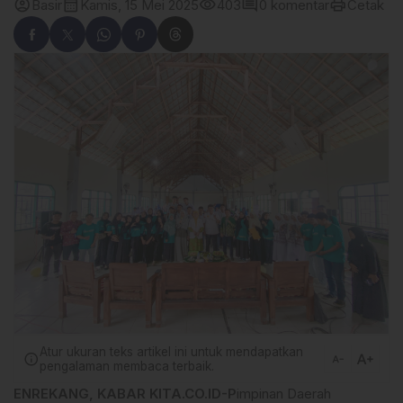
account_circle
calendar_month
visibility
comment
print
Basir
Kamis, 15 Mei 2025
403
0 komentar
Cetak
Atur ukuran teks artikel ini untuk mendapatkan
text_increase
info
text_decrease
pengalaman membaca terbaik.
ENREKANG, KABAR KITA.CO.ID-P
impinan Daerah