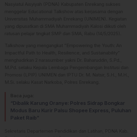
Nasyiatul Aisyiyah (PDNA) Kabupaten Enrekang sukses
menggelar Educational Talkshow atas kerjasama dengan
Universitas Muhammadiyah Enrekang (UNIMEN). Kegiatan
yang dipusatkan di SMA Muhammadiyah Kalosi diikuti oleh
ratusan pelajar tingkat SMP dan SMA, Rabu (14/5/2025).
Talkshow yang mengangkat “Empowering the Youth: An
Impactful Path to Health, Resilience, and Sustainability”
menghadirkan 2 narasumber yakni Dr. Baharuddin, S.Pd.,
M.Pd. selaku Kepala Lembaga Pengembangan Institusi dan
Promosi (LPIP) UNIMEN dan IPTU Dr. M. Natsir, S.H., M.H.,
M.Si. selaku Kasat Narkoba, Polres Enrekang.
Baca juga:
“Dibalik Karung Oranye: Polres Sidrap Bongkar
Modus Baru Kurir Palsu Shopee Express, Puluhan
Paket Raib”
Sekretaris Departemen Pendidikan dan Latihan, PDNA Kab.