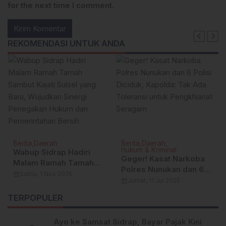
for the next time I comment.
REKOMENDASI UNTUK ANDA
Berita
Daerah
Berita
Daerah
Hukum & Kriminal
Wabup Sidrap Hadiri
Geger! Kasat Narkoba
Malam Ramah Tamah
Polres Nunukan dan 6
Sambut Kajati Sulsel
calendar_month
Sabtu, 1 Nov 2025
Polisi Diciduk, Kapolda:
calendar_month
Jumat, 11 Jul 2025
yang Baru, Wujudkan
Tak Ada Toleransi
Sinergi Penegakan
TERPOPULER
untuk Pengkhianat
Hukum dan
Seragam
Pemerintahan Bersih
Ayo ke Samsat Sidrap, Bayar Pajak Kini