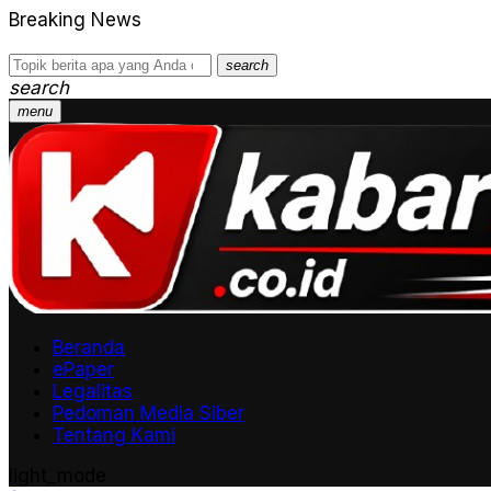
Breaking News
search
search
menu
Beranda
ePaper
Legalitas
Pedoman Media Siber
Tentang Kami
light_mode