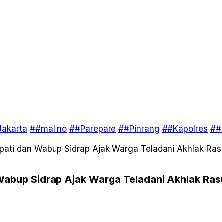
akarta
##malino
##Parepare
##Pinrang
##Kapolres
##
pati dan Wabup Sidrap Ajak Warga Teladani Akhlak Rasu
Wabup Sidrap Ajak Warga Teladani Akhlak Rasu