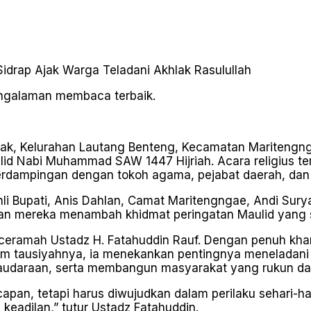
pengalaman membaca terbaik.
ak, Kelurahan Lautang Benteng, Kecamatan Maritengnga
d Nabi Muhammad SAW 1447 Hijriah. Acara religius ters
 berdampingan dengan tokoh agama, pejabat daerah, da
hli Bupati, Anis Dahlan, Camat Maritengngae, Andi Sury
an mereka menambah khidmat peringatan Maulid yang sej
enceramah Ustadz H. Fatahuddin Rauf. Dengan penuh k
m tausiyahnya, ia menekankan pentingnya meneladan
daraan, serta membangun masyarakat yang rukun da
apan, tetapi harus diwujudkan dalam perilaku sehari-h
keadilan,” tutur Ustadz Fatahuddin.