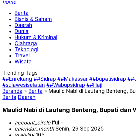
home
Berita
Bisnis & Saham
Daerah
Dunia
Hukum & Kriminal
Olahraga
Teknologi
Travel
Wisata
Trending Tags
##Enrekang
##Sidrap
##Makassar
##bupatisidrap
##J
#sulawesiselatan
##Wabupsidrap
##Haji
Beranda
»
Berita
»
Maulid Nabi di Lautang Benteng, Bu
Berita
Daerah
Maulid Nabi di Lautang Benteng, Bupati dan 
account_circle
Iful -
calendar_month
Senin, 29 Sep 2025
visibility
165