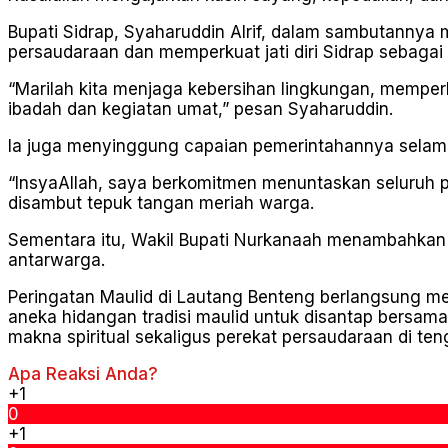
Bupati Sidrap, Syaharuddin Alrif, dalam sambutanny
persaudaraan dan memperkuat jati diri Sidrap sebagai 
“Marilah kita menjaga kebersihan lingkungan, mempe
ibadah dan kegiatan umat,” pesan Syaharuddin.
Ia juga menyinggung capaian pemerintahannya selama 
“InsyaAllah, saya berkomitmen menuntaskan seluruh 
disambut tepuk tangan meriah warga.
Sementara itu, Wakil Bupati Nurkanaah menambahkan 
antarwarga.
Peringatan Maulid di Lautang Benteng berlangsung 
aneka hidangan tradisi maulid untuk disantap bersa
makna spiritual sekaligus perekat persaudaraan di te
Apa Reaksi Anda?
+1
0
+1