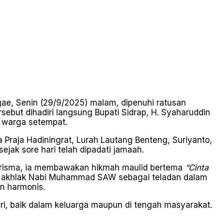
e, Senin (29/9/2025) malam, dipenuhi ratusan
ebut dihadiri langsung Bupati Sidrap, H. Syaharuddin
n warga setempat.
a Praja Hadiningrat, Lurah Lautang Benteng, Suriyanto,
ak sore hari telah dipadati jamaah.
harisma, ia membawakan hikmah maulid bertema
“Cinta
i akhlak Nabi Muhammad SAW sebagai teladan dalam
n harmonis.
ari, baik dalam keluarga maupun di tengah masyarakat.