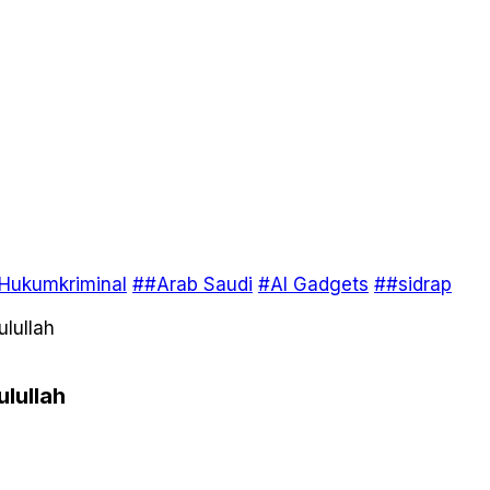
Hukumkriminal
##Arab Saudi
#AI Gadgets
##sidrap
lullah
lullah