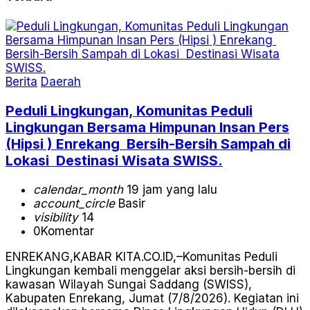
Berita
Daerah
Peduli Lingkungan, Komunitas Peduli
Lingkungan Bersama Himpunan Insan Pers
(Hipsi ) Enrekang Bersih-Bersih Sampah di
Lokasi Destinasi Wisata SWISS.
calendar_month
19 jam yang lalu
account_circle
Basir
visibility
14
0
Komentar
ENREKANG,KABAR KITA.CO.ID,–Komunitas Peduli
Lingkungan kembali menggelar aksi bersih-bersih di
kawasan Wilayah Sungai Saddang (SWISS),
Kabupaten Enrekang, Jumat (7/8/2026). Kegiatan ini