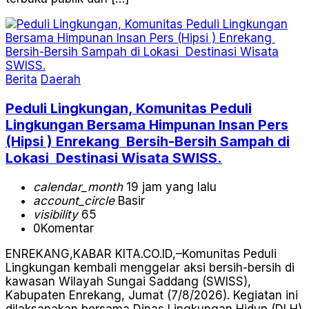
Berita
Daerah
Peduli Lingkungan, Komunitas Peduli
Lingkungan Bersama Himpunan Insan Pers
(Hipsi ) Enrekang Bersih-Bersih Sampah di
Lokasi Destinasi Wisata SWISS.
calendar_month
19 jam yang lalu
account_circle
Basir
visibility
65
0
Komentar
ENREKANG,KABAR KITA.CO.ID,–Komunitas Peduli
Lingkungan kembali menggelar aksi bersih-bersih di
kawasan Wilayah Sungai Saddang (SWISS),
Kabupaten Enrekang, Jumat (7/8/2026). Kegiatan ini
dilaksanakan bersama Dinas Lingkungan Hidup (DLH)