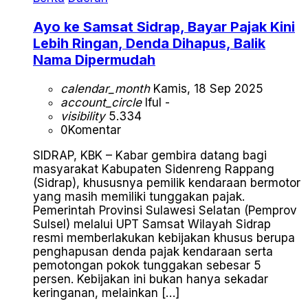
Ayo ke Samsat Sidrap, Bayar Pajak Kini
Lebih Ringan, Denda Dihapus, Balik
Nama Dipermudah
calendar_month
Kamis, 18 Sep 2025
account_circle
Iful -
visibility
5.334
0
Komentar
SIDRAP, KBK – Kabar gembira datang bagi
masyarakat Kabupaten Sidenreng Rappang
(Sidrap), khususnya pemilik kendaraan bermotor
yang masih memiliki tunggakan pajak.
Pemerintah Provinsi Sulawesi Selatan (Pemprov
Sulsel) melalui UPT Samsat Wilayah Sidrap
resmi memberlakukan kebijakan khusus berupa
penghapusan denda pajak kendaraan serta
pemotongan pokok tunggakan sebesar 5
persen. Kebijakan ini bukan hanya sekadar
keringanan, melainkan […]