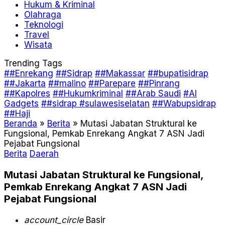
Hukum & Kriminal
Olahraga
Teknologi
Travel
Wisata
Trending Tags
##Enrekang
##Sidrap
##Makassar
##bupatisidrap
##Jakarta
##malino
##Parepare
##Pinrang
##Kapolres
##Hukumkriminal
##Arab Saudi
#AI
Gadgets
##sidrap #sulawesiselatan
##Wabupsidrap
##Haji
Beranda
»
Berita
»
Mutasi Jabatan Struktural ke
Fungsional, Pemkab Enrekang Angkat 7 ASN Jadi
Pejabat Fungsional
Berita
Daerah
Mutasi Jabatan Struktural ke Fungsional,
Pemkab Enrekang Angkat 7 ASN Jadi
Pejabat Fungsional
account_circle
Basir