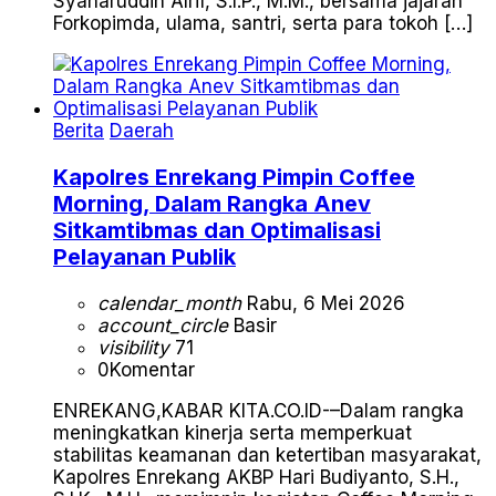
Syaharuddin Alrif, S.I.P., M.M., bersama jajaran
Forkopimda, ulama, santri, serta para tokoh […]
Berita
Daerah
Kapolres Enrekang Pimpin Coffee
Morning, Dalam Rangka Anev
Sitkamtibmas dan Optimalisasi
Pelayanan Publik
calendar_month
Rabu, 6 Mei 2026
account_circle
Basir
visibility
71
0
Komentar
ENREKANG,KABAR KITA.CO.ID-–Dalam rangka
meningkatkan kinerja serta memperkuat
stabilitas keamanan dan ketertiban masyarakat,
Kapolres Enrekang AKBP Hari Budiyanto, S.H.,