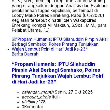
S.I.K., M.H., memimpin kegiatan Coffee Morning
yang dirangkaikan dengan Analisis dan Evaluasi
pelaksanaan tugas kepolisian, bertempat di
Lobby Mako Polres Enrekang. Rabu (6/5/2026)
Kegiatan tersebut dihadiri oleh Wakapolres
Enrekang Kompol Ali Maksun, S.Sos., M.M., para
Pejabat Utama, […]
Berita
Daerah
“Propam Humanis: IPTU Silahuddin
Pimpin Aksi Berbagi Sembako, Polres
Pinrang Tunjukkan Wajah Lembut Polri
di Hari Jadi ke-23”
calendar_month
Senin, 27 Okt 2025
account_circle
Iful -
visibility
178
0
Komentar