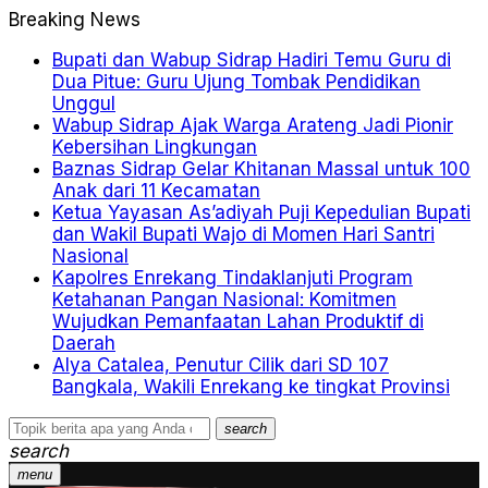
Breaking News
Bupati dan Wabup Sidrap Hadiri Temu Guru di
Dua Pitue: Guru Ujung Tombak Pendidikan
Unggul
Wabup Sidrap Ajak Warga Arateng Jadi Pionir
Kebersihan Lingkungan
Baznas Sidrap Gelar Khitanan Massal untuk 100
Anak dari 11 Kecamatan
Ketua Yayasan As’adiyah Puji Kepedulian Bupati
dan Wakil Bupati Wajo di Momen Hari Santri
Nasional
Kapolres Enrekang Tindaklanjuti Program
Ketahanan Pangan Nasional: Komitmen
Wujudkan Pemanfaatan Lahan Produktif di
Daerah
Alya Catalea, Penutur Cilik dari SD 107
Bangkala, Wakili Enrekang ke tingkat Provinsi
search
search
menu