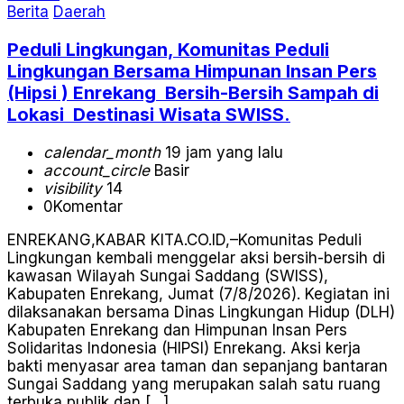
Berita
Daerah
Peduli Lingkungan, Komunitas Peduli
Lingkungan Bersama Himpunan Insan Pers
(Hipsi ) Enrekang Bersih-Bersih Sampah di
Lokasi Destinasi Wisata SWISS.
calendar_month
19 jam yang lalu
account_circle
Basir
visibility
14
0
Komentar
ENREKANG,KABAR KITA.CO.ID,–Komunitas Peduli
Lingkungan kembali menggelar aksi bersih-bersih di
kawasan Wilayah Sungai Saddang (SWISS),
Kabupaten Enrekang, Jumat (7/8/2026). Kegiatan ini
dilaksanakan bersama Dinas Lingkungan Hidup (DLH)
Kabupaten Enrekang dan Himpunan Insan Pers
Solidaritas Indonesia (HIPSI) Enrekang. Aksi kerja
bakti menyasar area taman dan sepanjang bantaran
Sungai Saddang yang merupakan salah satu ruang
terbuka publik dan […]