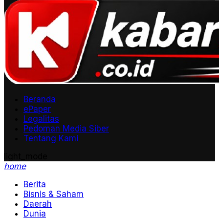
Beranda
ePaper
Legalitas
Pedoman Media Siber
Tentang Kami
light_mode
home
Berita
Bisnis & Saham
Daerah
Dunia