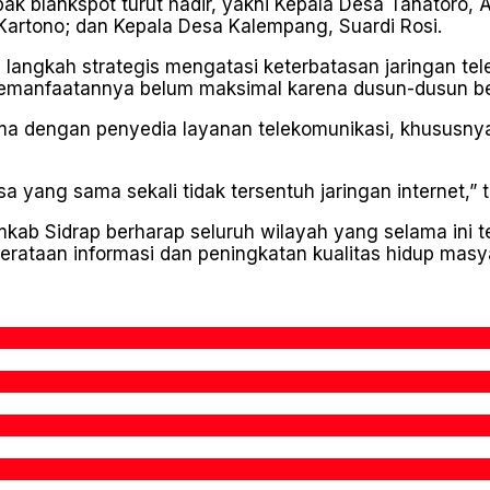
 blankspot turut hadir, yakni Kepala Desa Tanatoro, A
artono; dan Kepala Desa Kalempang, Suardi Rosi.
angkah strategis mengatasi keterbatasan jaringan tel
manfaatannya belum maksimal karena dusun-dusun belu
ma dengan penyedia layanan telekomunikasi, khususny
sa yang sama sekali tidak tersentuh jaringan internet,”
kab Sidrap berharap seluruh wilayah yang selama ini te
taan informasi dan peningkatan kualitas hidup masya