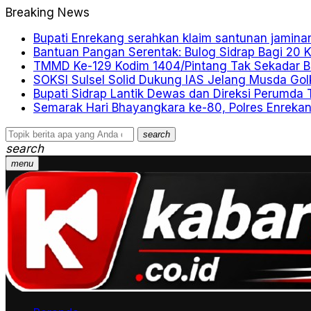
Breaking News
Bupati Enrekang serahkan klaim santunan jamina
Bantuan Pangan Serentak: Bulog Sidrap Bagi 20 K
TMMD Ke-129 Kodim 1404/Pintang Tak Sekadar B
SOKSI Sulsel Solid Dukung IAS Jelang Musda Gol
Bupati Sidrap Lantik Dewas dan Direksi Perumda 
Semarak Hari Bhayangkara ke-80, Polres Enrekan
search
search
menu