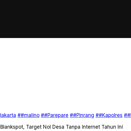
akarta
##malino
##Parepare
##Pinrang
##Kapolres
##
lankspot, Target Nol Desa Tanpa Internet Tahun Ini