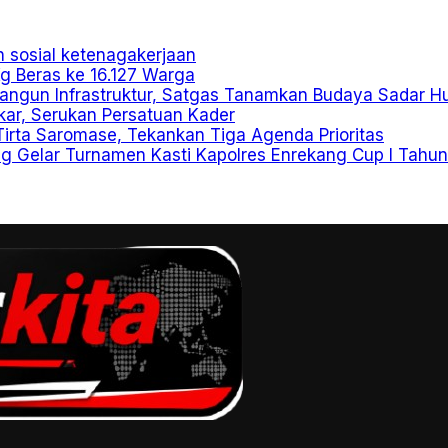
n sosial ketenagakerjaan
g Beras ke 16.127 Warga
angun Infrastruktur, Satgas Tanamkan Budaya Sadar 
kar, Serukan Persatuan Kader
Tirta Saromase, Tekankan Tiga Agenda Prioritas
g Gelar Turnamen Kasti Kapolres Enrekang Cup I Tahu