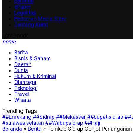
Beranda
ePaper
Legalitas
Pedoman Media Siber
Tentang Kami
light_mode
home
Berita
Bisnis & Saham
Daerah
Dunia
Hukum & Kriminal
Olahraga
Teknologi
Travel
Wisata
Trending Tags
##Enrekang
##Sidrap
##Makassar
##bupatisidrap
##J
#sulawesiselatan
##Wabupsidrap
##Haji
Beranda
»
Berita
»
Pemkab Sidrap Genjot Penanganan B