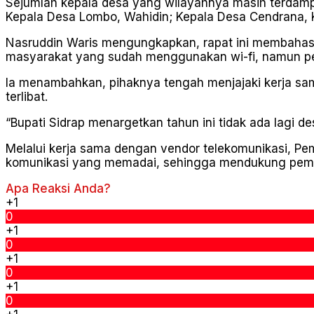
Sejumlah kepala desa yang wilayahnya masih terdampak
Kepala Desa Lombo, Wahidin; Kepala Desa Cendrana, K
Nasruddin Waris mengungkapkan, rapat ini membahas l
masyarakat yang sudah menggunakan wi-fi, namun pe
Ia menambahkan, pihaknya tengah menjajaki kerja sa
terlibat.
“Bupati Sidrap menargetkan tahun ini tidak ada lagi de
Melalui kerja sama dengan vendor telekomunikasi, Pem
komunikasi yang memadai, sehingga mendukung pemera
Apa Reaksi Anda?
+1
0
+1
0
+1
0
+1
0