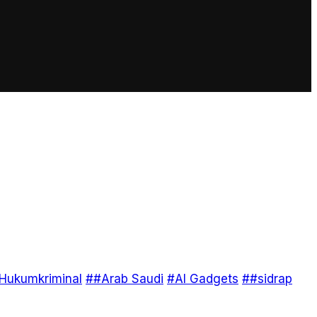
Hukumkriminal
##Arab Saudi
#AI Gadgets
##sidrap