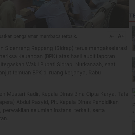
T
text_increase
dapatkan pengalaman membaca terbaik.
text_decrease
 Sidenreng Rappang (Sidrap) terus mengakselerasi
riksa Keuangan (BPK) atas hasil audit laporan
itegaskan Wakil Bupati Sidrap, Nurkanaah, saat
njut temuan BPK di ruang kerjanya, Rabu
en Mustari Kadir, Kepala Dinas Bina Cipta Karya, Tata
era) Abdul Rasyid, Plt. Kepala Dinas Pendidikan
perwakilan sejumlah instansi terkait, serta
tan.