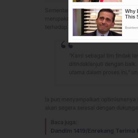
Sementara itu, Inspektur Kabupaten S
merupakan bagian dari mekanisme rut
terhadap laporan keuangan pemerint
“Kami sebagai tim tindak l
ditindaklanjuti dengan baik
utama dalam proses ini,” un
Ia pun menyampaikan optimismenya 
akan segera selesai dengan dukunga
Baca juga:
Dandim 1419/Enrekang Terima 