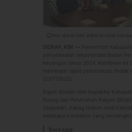
info
Atur ukuran teks artikel ini untuk men
SIDRAP, KBK —
Pemerintah Kabupaten
penyelesaian rekomendasi Badan Peme
keuangan tahun 2024. Komitmen ini d
memimpin rapat pemantauan tindak la
(23/7/2025).
Rapat dihadiri oleh Inspektur Kabupat
Ruang dan Perumahan Rakyat (Biciptap
Sirajuddin, Kabag Hukum Andi Kaimal, 
beberapa kontraktor yang bersangku
Baca juga: