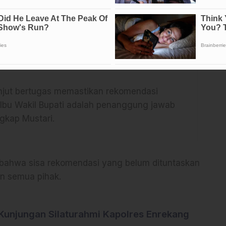
idrap, Mustari Kadir, menjelaskan bahwa rapat ini
in dalam menindaklanjuti hasil pemeriksaan BPK
ah daerah.
anjut bertugas memastikan rekomendasi
. Ibu Wakil Bupati adalah penanggung jawab
gkap Mustari.
bahwa sisa rekomendasi yang belum dituntaskan
n semua pihak.
Kunjungan Silaturahmi Kapolres Enrekang