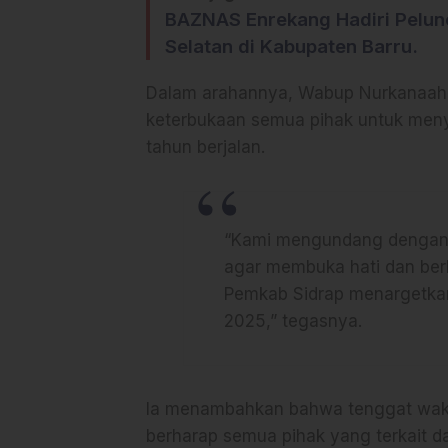
BAZNAS Enrekang Hadiri Pelunc
Selatan di Kabupaten Barru.
Dalam arahannya, Wabup Nurkanaah 
keterbukaan semua pihak untuk meny
tahun berjalan.
“Kami mengundang dengan h
agar membuka hati dan ber
Pemkab Sidrap menargetkan
2025,” tegasnya.
Ia menambahkan bahwa tenggat wakt
berharap semua pihak yang terkait d