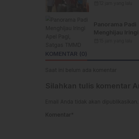
Lingkungan
calendar_month
12 jam yang lalu
Bersama Himpu
Insan Pers (Hipsi
Panorama Padi
Enrekang Bersi
Menghijau Iringi
Bersih Sampah 
Apel Pagi, Satg
calendar_month
15 jam yang lalu
Lokasi Destinas
TMMD Ke-129
Wisata SWISS.
KOMENTAR (0)
Kodim 1404/Pin
Makin Bersema
Saat ini belum ada komentar
Silahkan tulis komentar 
Email Anda tidak akan dipublikasikan.
Komentar*