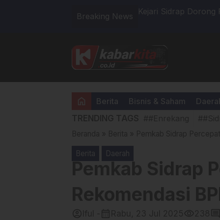
n Bersih Lewat Digitalisasi dan
Sasaran Tambahan T
Breaking News
Sumur Bor di MTs DD
home
Berita
Bisnis & Saham
Daera
TRENDING TAGS
##Enrekang
##Sid
Beranda
»
Berita
»
Pemkab Sidrap Percepat
Berita
Daerah
Pemkab Sidrap P
Rekomendasi BP
account_circle
calendar_month
visibility
commen
Iful -
Rabu, 23 Jul 2025
238