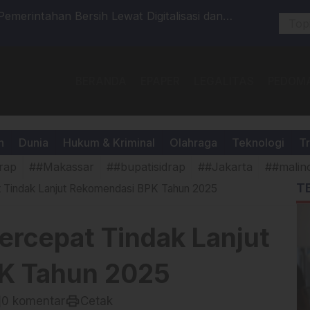
MMD Ke-129 Kodim 1404/Pinrang, Pembuatan
Dasco Kuk
I Tuppu Capai 80 Persen
DPC Geri
BERANDA
EPAPER
LEGALITAS
PEDOMA
h
Dunia
Hukum & Kriminal
Olahraga
Teknologi
Tr
rap
##Makassar
##bupatisidrap
##Jakarta
##malin
T
 Tindak Lanjut Rekomendasi BPK Tahun 2025
ercepat Tindak Lanjut
K Tahun 2025
t
print
0 komentar
Cetak