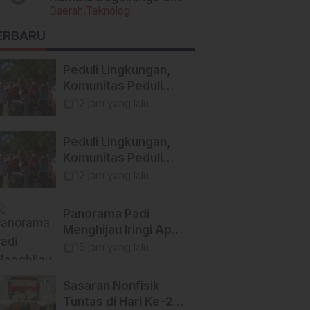
Daerah
Teknologi
Today’s Tech Titans
ERBARU
Peduli Lingkungan,
Komunitas Peduli
Lingkungan Bersama
calendar_month
12 jam yang lalu
Himpunan Insan Pers
(Hipsi ) Enrekang
Peduli Lingkungan,
Bersih-Bersih
Komunitas Peduli
Sampah di Lokasi
Lingkungan Bersama
calendar_month
12 jam yang lalu
Destinasi Wisata
Himpunan Insan Pers
SWISS.
(Hipsi ) Enrekang
Panorama Padi
Bersih-Bersih
Menghijau Iringi Apel
Sampah di Lokasi
Pagi, Satgas TMMD
calendar_month
15 jam yang lalu
Destinasi Wisata
Ke-129 Kodim
SWISS.
1404/Pinrang Makin
Sasaran Nonfisik
Bersemangat
Tuntas di Hari Ke-22,