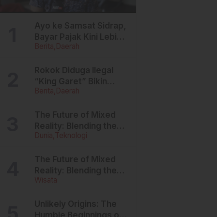
Ayo ke Samsat Sidrap,
Bayar Pajak Kini Lebih
Berita
Daerah
Ringan, Denda Dihapus,
Balik Nama
Dipermudah
Rokok Diduga Ilegal
“King Garet” Bikin
Berita
Daerah
Ketagihan, Warga
Sulsel Curigai
Kandungan Zat
The Future of Mixed
Berbahaya
Reality: Blending the
Dunia
Teknologi
Virtual and the Real
The Future of Mixed
Reality: Blending the
Wisata
Virtual and the Real
Unlikely Origins: The
Humble Beginnings of