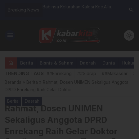
nai Acara Serah
Babinsa Kelurahan Kalosi Kec.Alla
Sahara M
search
Breaking News
 Kepala BPN Sidrap
Kab.Enrekang Laksanakan Komsos
Desa 116
Bersama Aparat, Bahas Kamtibmas
Pembuatan
Sabut Kel
menu
light_mode
Suppa
home
Berita
Bisnis & Saham
Daerah
Dunia
Hukum &
TRENDING TAGS
##Enrekang
##Sidrap
##Makassar
##
Beranda
»
Berita
»
Rahmat, Dosen UNIMEN Sekaligus Anggota
DPRD Enrekang Raih Gelar Doktor
Berita
Daerah
Rahmat, Dosen UNIMEN
Sekaligus Anggota DPRD
Enrekang Raih Gelar Doktor