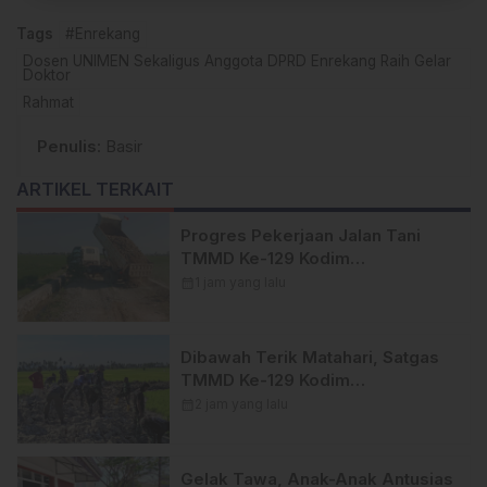
Tags
#Enrekang
Dosen UNIMEN Sekaligus Anggota DPRD Enrekang Raih Gelar
Doktor
Rahmat
Penulis
: Basir
ARTIKEL TERKAIT
Progres Pekerjaan Jalan Tani
TMMD Ke-129 Kodim
1404/Pinrang Kini Tahap
calendar_month
1 jam yang lalu
Penyelesaian.
Dibawah Terik Matahari, Satgas
TMMD Ke-129 Kodim
1404/Pinrang Lebih Giat
calendar_month
2 jam yang lalu
Tuntaskan Sasaran di Hari Ke-25
Gelak Tawa, Anak-Anak Antusias