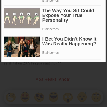
Erwin Akib, M.Pd., Ph.D.
Rahmat merupakan putera asli Jalikko, Desa Tallu Bamba,
Kecamatan Enrekang, Kabupaten Enrekang. Pria kelahiran, 22
Mei 1986 ini menikah dengan Syakia Darajad Mantasa Bando
dan telah dikarunia 2 orang puteri dan seorang putera.
Menyelesaikan studi Sarjana dan Magister di Universitas
Muhammadiyah Makassar pada Program Studi Pendidikan
Bahasa Indonesia. Selain sebagai dosen tetap UNIMEN,
Rahmat juga merupakan Anggota DPRD Kabupaten Enrekang
sejak tahun 2019 hingga saat ini. (**)
Apa Reaksi Anda?