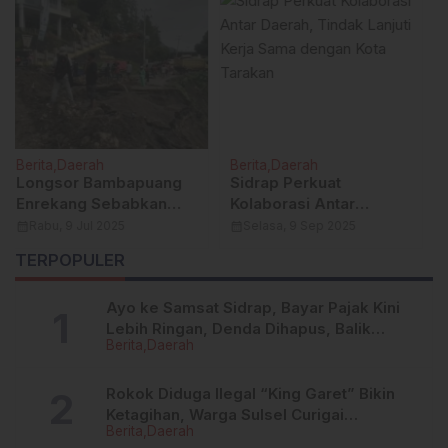
Berita
Daerah
Berita
Daerah
Sidrap Perkuat
Ketum SMSI dan Sekjen
Kolaborasi Antar
Temui Kabaintelkam
Daerah, Tindak Lanjuti
Polri: Bahas
calendar_month
Selasa, 9 Sep 2025
calendar_month
Rabu, 23 Jul 2025
Kerja Sama dengan Kota
Profesionalisme Media
TERPOPULER
Tarakan
Siber dan Dukungan
Konvensi Nasional
Ayo ke Samsat Sidrap, Bayar Pajak Kini
Lebih Ringan, Denda Dihapus, Balik
Berita
Daerah
Nama Dipermudah
Rokok Diduga Ilegal “King Garet” Bikin
Ketagihan, Warga Sulsel Curigai
Berita
Daerah
Kandungan Zat Berbahaya