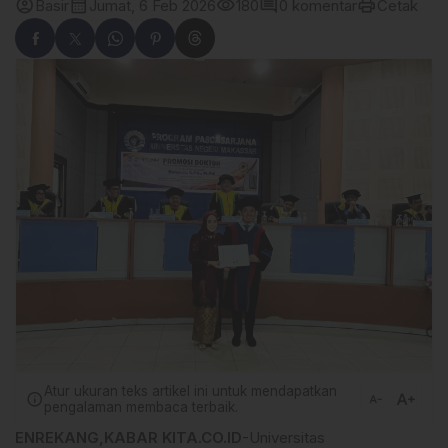
account_circle
calendar_month
visibility
comment
print
Basir
Jumat, 6 Feb 2026
180
0 komentar
Cetak
Atur ukuran teks artikel ini untuk mendapatkan
text_increase
info
text_decrease
pengalaman membaca terbaik.
ENREKANG,KABAR KITA.CO.ID
-Universitas