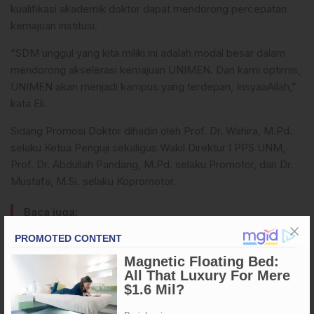
kualifikasi akademik doktor dapat mendorong percepatan
kemajuan institusi.
“SDM unggul yang kita miliki ini adalah modal besar dalam
mendorong akselerasi kemajuan UNIMEN. Dan kami optimis,
UNIMEN akan menjadi kampus yang terdepan, InsyaaAllah,”
kata Eli.
Sidang Promosi Doktor dihadiri oleh Prof. Dr. Wahira, M.Pd.
selaku Ketua Penguji sekaligus Wakil Direktur I PPS UNM,
Prof. Dr. Abdullah Pandang, M.Pd. selaku Promotor, dan Dr.
Mustafa, M.Si. selaku Kopromotor.
Baca juga:
Polres Palopo Gelar Pasar Murah, Dukung
Program Nasional “Gerakan Pangan Murah”
Bertindak sebagai Penguji Internal masing-masing Dr. Usman
Bafadal, S.Pd., M.Pd., Prof. Dr. Suardi, S.Pd., M.Pd. dan Dr.
Hj. Herlina, M.Pd. Sedangkan Penguji Eksternal adalah Prof.