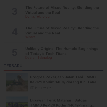
The Future of Mixed Reality: Blending the
Virtual and the Real
Dunia
Teknologi
The Future of Mixed Reality: Blending the
Virtual and the Real
Wisata
Unlikely Origins: The Humble Beginnings
of Today’s Tech Titans
Daerah
Teknologi
TERBARU
Progres Pekerjaan Jalan Tani TMMD
Ke-129 Kodim 1404/Pinrang Kini Tahap
Penyelesaian.
calendar_month
1 jam yang lalu
Dibawah Terik Matahari, Satgas
TMMD Ke-129 Kodim 1404/Pinrang