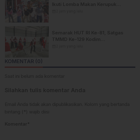
Ikuti Lomba Makan Kerupuk
TMMD Ke-129 Kodim
calendar_month
2 jam yang lalu
1404/Pinrang
Semarak HUT RI Ke-81, Satgas
TMMD Ke-129 Kodim
1404/Pinrang Hadirkan Beragam
calendar_month
2 jam yang lalu
Lomba Meriah
KOMENTAR (0)
Saat ini belum ada komentar
Silahkan tulis komentar Anda
Email Anda tidak akan dipublikasikan. Kolom yang bertanda
bintang (*) wajib diisi
Komentar*