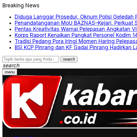
Breaking News
Diduga Langgar Prosedur, Oknum Polisi Geledah
Penandatanganan MoU BAZNAS–Kejari, Perkuat Sin
Pentas Kreativitas Warnai Pelepasan Angkatan V
Korps Raport Kenaikan Pangkat Personel Kodim 1
Tradisi Pedang Pora Iringi Momen Haring Pelepa
BSI KCP Pinrang dan KF Gadai Pinrang Hadirkan L
search
search
menu