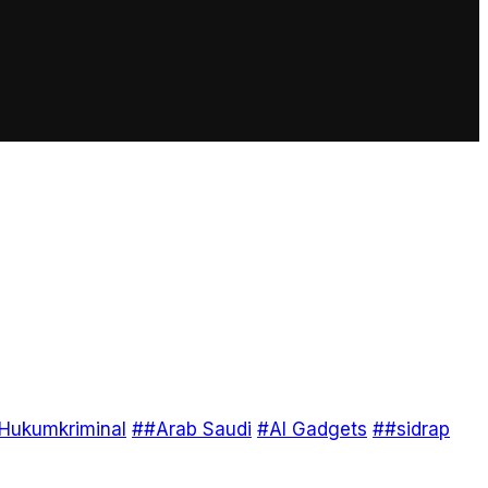
Hukumkriminal
##Arab Saudi
#AI Gadgets
##sidrap