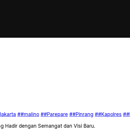
akarta
##malino
##Parepare
##Pinrang
##Kapolres
##
ng Hadir dengan Semangat dan Visi Baru.