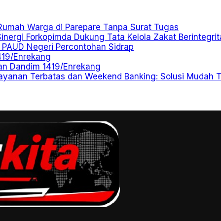
 Rumah Warga di Parepare Tanpa Surat Tugas
ergi Forkopimda Dukung Tata Kelola Zakat Berintegrit
I PAUD Negeri Percontohan Sidrap
419/Enrekang
san Dandim 1419/Enrekang
ayanan Terbatas dan Weekend Banking: Solusi Mudah Tra