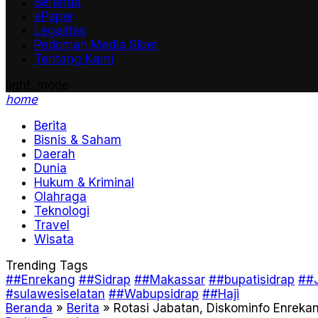
Beranda
ePaper
Legalitas
Pedoman Media Siber
Tentang Kami
light_mode
home
Berita
Bisnis & Saham
Daerah
Dunia
Hukum & Kriminal
Olahraga
Teknologi
Travel
Wisata
Trending Tags
##Enrekang
##Sidrap
##Makassar
##bupatisidrap
##J
#sulawesiselatan
##Wabupsidrap
##Haji
Beranda
»
Berita
»
Rotasi Jabatan, Diskominfo Enreka