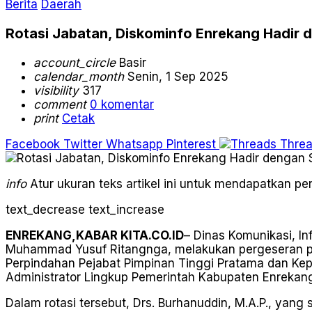
Berita
Daerah
Rotasi Jabatan, Diskominfo Enrekang Hadir 
account_circle
Basir
calendar_month
Senin, 1 Sep 2025
visibility
317
comment
0 komentar
print
Cetak
Facebook
Twitter
Whatsapp
Pinterest
Thre
info
Atur ukuran teks artikel ini untuk mendapatkan 
text_decrease
text_increase
ENREKANG,KABAR KITA.CO.ID
– Dinas Komunikasi, In
Muhammad Yusuf Ritangnga, melakukan pergeseran pej
Perpindahan Pejabat Pimpinan Tinggi Pratama dan Ke
Administrator Lingkup Pemerintah Kabupaten Enrekan
Dalam rotasi tersebut, Drs. Burhanuddin, M.A.P., ya