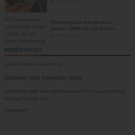
Granat Peninggalan Militer di
calendar_month
19 jam yang lalu
Enrekang
Pembangunan Infrastruktur,
Satgas TMMD Ke-129 Kodim
1404/Pinrang Perkuat Besi
calendar_month
19 jam yang lalu
Dekker di Desa Tanratuo
KOMENTAR (0)
Saat ini belum ada komentar
Silahkan tulis komentar Anda
Email Anda tidak akan dipublikasikan. Kolom yang bertanda
bintang (*) wajib diisi
Komentar*