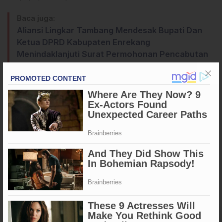
Baca juga:
Aliansi Lingkar Tambang Mendesak Bupati Dan
Ketua DPRD Kabupaten Enrekang
Menindaklanjuti Surat Permohonan Pencabutan
IUP CV HKM Di Pemerintah Provinsi Hingga Ke
Pusat .
Dengan semangat sportivitas dan dukungan penuh dari
pemerintah daerah, masyarakat Sidrap berharap dua atlet
muda ini mampu memberikan penampilan terbaik serta
membawa pulang prestasi membanggakan dari ajang Pra
Porprov Sulsel 2025. (GnD)
Apa Reaksi Anda?