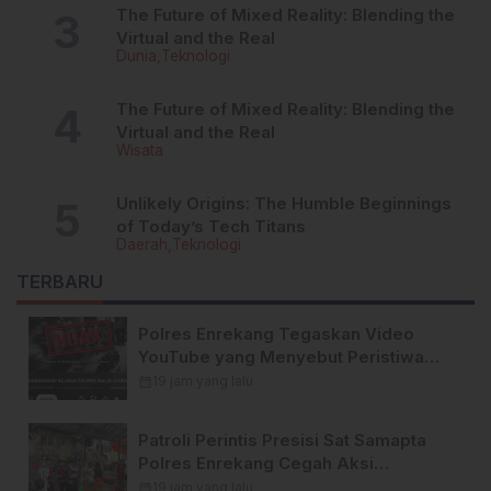
The Future of Mixed Reality: Blending the
Virtual and the Real
Dunia
Teknologi
The Future of Mixed Reality: Blending the
Virtual and the Real
Wisata
Unlikely Origins: The Humble Beginnings
of Today’s Tech Titans
Daerah
Teknologi
TERBARU
Polres Enrekang Tegaskan Video
YouTube yang Menyebut Peristiwa
Pembunuhan di Enrekang adalah
calendar_month
19 jam yang lalu
Hoaks
Patroli Perintis Presisi Sat Samapta
Polres Enrekang Cegah Aksi
Kejahatan, Premanisme, dan
calendar_month
19 jam yang lalu