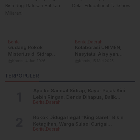
Berita
Berita
Daerah
Gudang Rokok
Kolaborasi UNIMEN,
Misterius di Sidrap
Nasyiatul Aisyiyah
Terbongkar, Negara
Sukses Gelar
calendar_month
Kamis, 4 Jun 2026
calendar_month
Kamis, 15 Mei 2025
Bisa Rugi Ratusan
Educational Talkshow
Bahkan Miliaran!
TERPOPULER
Ayo ke Samsat Sidrap, Bayar Pajak Kini
Lebih Ringan, Denda Dihapus, Balik
Berita
Daerah
Nama Dipermudah
Rokok Diduga Ilegal “King Garet” Bikin
Ketagihan, Warga Sulsel Curigai
Berita
Daerah
Kandungan Zat Berbahaya