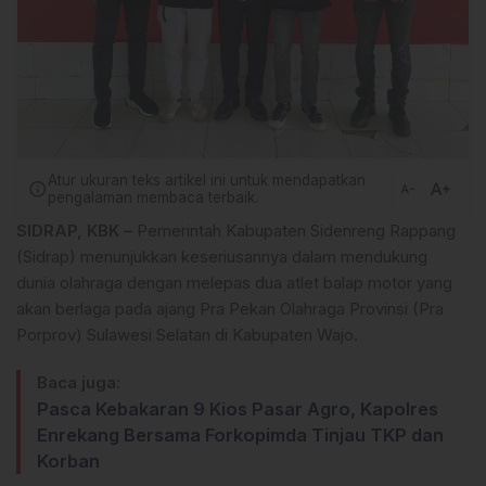
Atur ukuran teks artikel ini untuk mendapatkan
text_increase
info
text_decrease
pengalaman membaca terbaik.
SIDRAP, KBK –
Pemerintah Kabupaten Sidenreng Rappang
(Sidrap) menunjukkan keseriusannya dalam mendukung
dunia olahraga dengan melepas dua atlet balap motor yang
akan berlaga pada ajang Pra Pekan Olahraga Provinsi (Pra
Porprov) Sulawesi Selatan di Kabupaten Wajo.
Baca juga:
Pasca Kebakaran 9 Kios Pasar Agro, Kapolres
Enrekang Bersama Forkopimda Tinjau TKP dan
Korban