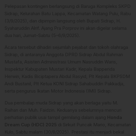
Pelepasan kontingen berlangsung di Baruga Kompleks SKPD
Sidrap, Kelurahan Batu Lappa, Kecamatan Watang Pulu, Rabu
(3/9/2025), dan dipimpin langsung oleh Bupati Sidrap, H.
Syaharuddin Alrif. Ajang Pra Porprov ini akan digelar selama
dua hari, Jumat–Sabtu (5–6/9/2025).
Acara tersebut dihadiri sejumlah pejabat dan tokoh olahraga
Sidrap, di antaranya Anggota DPRD Sidrap Abdul Rahman
Mustafa, Asisten Administrasi Umum Nasruddin Waris,
Inspektur Kabupaten Mustari Kadir, Kepala Bapperida
Herwin, Kadis Biciptapera Abdul Rasyid, Plt Kepala BKPSDM
Andi Bustanil, Plt Ketua KONI Sidrap Sahabuddin Pakkadja,
serta pengurus Ikatan Motor Indonesia (IMI) Sidrap.
Dua pembalap muda Sidrap yang akan berlaga yaitu M.
Raihan dan Muh. Faidzin. Keduanya sebelumnya mencuri
perhatian publik usai tampil gemilang dalam ajang
Honda
Dream Cup (HDC) 2025
di Sirkuit Puncak Mario, Kecamatan
Kulo, Sabtu malam (30/8/2025). Prestasi itu menjadi bekal