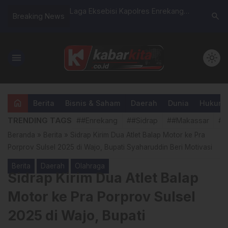
ain HP di Lapas
Laga Eksebisi Kapolres Enrekang
Belasan 
search
Breaking News
Tipu Korban Solar
dan Ketua PERCASI Tandai
Dokter d
aian atau
Dimulainya Turnamen Catur HUT
“Merana”,
Bhayangkara Ke-80
menu
light_mode
home
Berita
Bisnis & Saham
Daerah
Dunia
Hukum &
TRENDING TAGS
##Enrekang
##Sidrap
##Makassar
##
Beranda
»
Berita
»
Sidrap Kirim Dua Atlet Balap Motor ke Pra
Porprov Sulsel 2025 di Wajo, Bupati Syaharuddin Beri Motivasi
Berita
Daerah
Olahraga
Sidrap Kirim Dua Atlet Balap
Motor ke Pra Porprov Sulsel
2025 di Wajo, Bupati