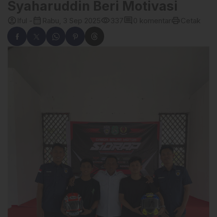
Syaharuddin Beri Motivasi
account_circle
calendar_month
visibility
comment
print
Iful -
Rabu, 3 Sep 2025
337
0 komentar
Cetak