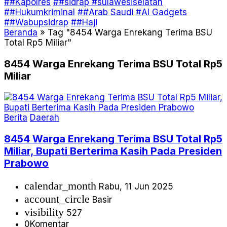
##Kapolres
##sidrap #sulawesiselatan
##Hukumkriminal
##Arab Saudi
#AI Gadgets
##Wabupsidrap
##Haji
Beranda
»
Tag "8454 Warga Enrekang Terima BSU
Total Rp5 Miliar"
8454 Warga Enrekang Terima BSU Total Rp5
Miliar
Berita
Daerah
8454 Warga Enrekang Terima BSU Total Rp5
Miliar, Bupati Berterima Kasih Pada Presiden
Prabowo
calendar_month
Rabu, 11 Jun 2025
account_circle
Basir
visibility
527
0
Komentar