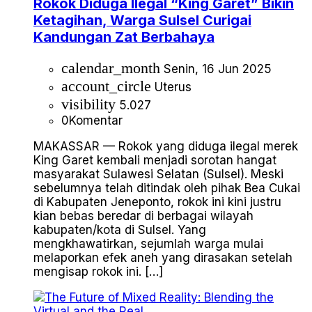
Rokok Diduga Ilegal “King Garet” Bikin
Ketagihan, Warga Sulsel Curigai
Kandungan Zat Berbahaya
calendar_month
Senin, 16 Jun 2025
account_circle
Uterus
visibility
5.027
0
Komentar
MAKASSAR — Rokok yang diduga ilegal merek
King Garet kembali menjadi sorotan hangat
masyarakat Sulawesi Selatan (Sulsel). Meski
sebelumnya telah ditindak oleh pihak Bea Cukai
di Kabupaten Jeneponto, rokok ini kini justru
kian bebas beredar di berbagai wilayah
kabupaten/kota di Sulsel. Yang
mengkhawatirkan, sejumlah warga mulai
melaporkan efek aneh yang dirasakan setelah
mengisap rokok ini. […]