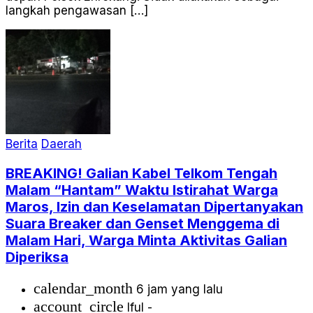
langkah pengawasan […]
Berita
Daerah
BREAKING! Galian Kabel Telkom Tengah
Malam “Hantam” Waktu Istirahat Warga
Maros, Izin dan Keselamatan Dipertanyakan
Suara Breaker dan Genset Menggema di
Malam Hari, Warga Minta Aktivitas Galian
Diperiksa
calendar_month
6 jam yang lalu
account_circle
Iful -