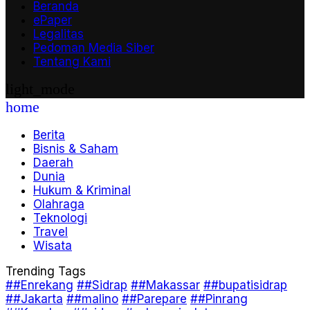
Beranda
ePaper
Legalitas
Pedoman Media Siber
Tentang Kami
light_mode
home
Berita
Bisnis & Saham
Daerah
Dunia
Hukum & Kriminal
Olahraga
Teknologi
Travel
Wisata
Trending Tags
##Enrekang
##Sidrap
##Makassar
##bupatisidrap
##Jakarta
##malino
##Parepare
##Pinrang