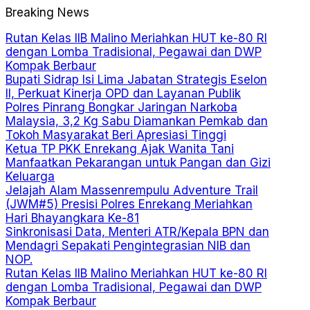
Breaking News
Rutan Kelas IIB Malino Meriahkan HUT ke-80 RI
dengan Lomba Tradisional, Pegawai dan DWP
Kompak Berbaur
Bupati Sidrap Isi Lima Jabatan Strategis Eselon
II, Perkuat Kinerja OPD dan Layanan Publik
Polres Pinrang Bongkar Jaringan Narkoba
Malaysia, 3,2 Kg Sabu Diamankan Pemkab dan
Tokoh Masyarakat Beri Apresiasi Tinggi
Ketua TP PKK Enrekang Ajak Wanita Tani
Manfaatkan Pekarangan untuk Pangan dan Gizi
Keluarga
Jelajah Alam Massenrempulu Adventure Trail
(JWM#5) Presisi Polres Enrekang Meriahkan
Hari Bhayangkara Ke-81
Sinkronisasi Data, Menteri ATR/Kepala BPN dan
Mendagri Sepakati Pengintegrasian NIB dan
NOP.
Rutan Kelas IIB Malino Meriahkan HUT ke-80 RI
dengan Lomba Tradisional, Pegawai dan DWP
Kompak Berbaur