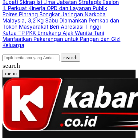
Bupati Sidrap Isi Lima Jabatan Strategis Eselon
II, Perkuat Kinerja OPD dan Layanan Publik
Polres Pinrang Bongkar Jaringan Narkoba
Malaysia, 3,2 Kg Sabu Diamankan Pemkab dan
Tokoh Masyarakat Beri Apresiasi Tinggi
Ketua TP PKK Enrekang Ajak Wanita Tani
Manfaatkan Pekarangan untuk Pangan dan Gizi
Keluarga
search
search
menu