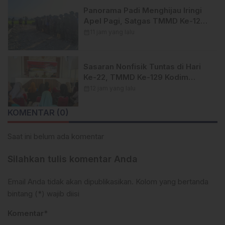
SWISS.
Panorama Padi Menghijau Iringi
Apel Pagi, Satgas TMMD Ke-129
Kodim 1404/Pinrang Makin
calendar_month
11 jam yang lalu
Bersemangat
Sasaran Nonfisik Tuntas di Hari
Ke-22, TMMD Ke-129 Kodim
1404/Pinrang Tinggalkan Bekal
calendar_month
12 jam yang lalu
Berharga bagi Warga
KOMENTAR (0)
Saat ini belum ada komentar
Silahkan tulis komentar Anda
Email Anda tidak akan dipublikasikan. Kolom yang bertanda
bintang (*) wajib diisi
Komentar*