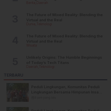
Berita
Daerah
Kandungan Zat Berbahaya
The Future of Mixed Reality: Blending the
Virtual and the Real
Dunia
Teknologi
The Future of Mixed Reality: Blending the
Virtual and the Real
Wisata
Unlikely Origins: The Humble Beginnings
of Today’s Tech Titans
Daerah
Teknologi
TERBARU
Peduli Lingkungan, Komunitas Peduli
Lingkungan Bersama Himpunan Insan
Pers (Hipsi ) Enrekang Bersih-Bersih
calendar_month
9 jam yang lalu
Sampah di Lokasi Destinasi Wisata
SWISS.
Peduli Lingkungan, Komunitas Peduli