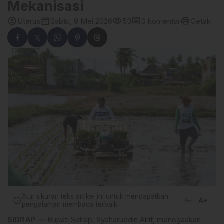
Mekanisasi
account_circle
calendar_month
visibility
comment
print
Uterus
Sabtu, 9 Mei 2026
53
0 komentar
Cetak
Atur ukuran teks artikel ini untuk mendapatkan
text_increase
info
text_decrease
pengalaman membaca terbaik.
SIDRAP —
Bupati Sidrap, Syaharuddin Alrif, menegaskan