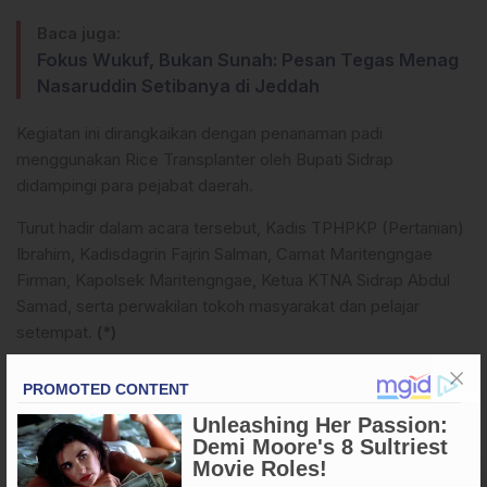
Baca juga:
Fokus Wukuf, Bukan Sunah: Pesan Tegas Menag
Nasaruddin Setibanya di Jeddah
Kegiatan ini dirangkaikan dengan penanaman padi
menggunakan Rice Transplanter oleh Bupati Sidrap
didampingi para pejabat daerah.
Turut hadir dalam acara tersebut, Kadis TPHPKP (Pertanian)
Ibrahim, Kadisdagrin Fajrin Salman, Camat Maritengngae
Firman, Kapolsek Maritengngae, Ketua KTNA Sidrap Abdul
Samad, serta perwakilan tokoh masyarakat dan pelajar
setempat.
(*)
Apa Reaksi Anda?