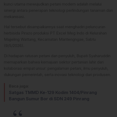
kunci utama mewujudkan petani modern adalah melalui
sinergi antara penerapan teknologi perlindungan tanaman dan
mekanisasi.
Hal tersebut disampaikannya saat menghadiri peluncuran
herbisida Pirazo produksi PT Excel Meg Indo di Kelurahan
Majjeling Wattang, Kecamatan Maritengngae, Sabtu
(9/5/2026).
Di hadapan ratusan petani dan penyuluh, Bupati Syaharuddin
memaparkan bahwa kemajuan sektor pertanian lahir dari
kolaborasi empat unsur: pengalaman petani, ilmu penyuluh,
dukungan pemerintah, serta inovasi teknologi dari produsen.
Baca juga:
Satgas TMMD Ke-129 Kodim 1404/Pinrang
Bangun Sumur Bor di SDN 249 Pinrang