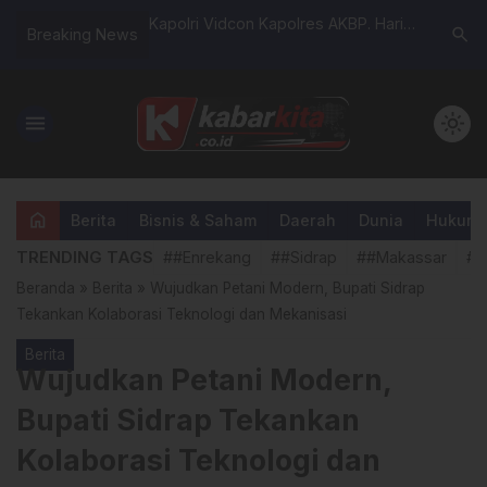
 Kapolres AKBP. Hari
Pemkab Sidrap Gelar Rakor
Kapolr
search
Breaking News
n Wabup Enrekang
Keagamaan, Libatkan 2.000 Peserta
Komitm
agung
untuk Hidupkan Masjid Lewat
Over D
Program Sidrap Berkah
menu
light_mode
home
Berita
Bisnis & Saham
Daerah
Dunia
Hukum &
TRENDING TAGS
##Enrekang
##Sidrap
##Makassar
##
Beranda
»
Berita
»
Wujudkan Petani Modern, Bupati Sidrap
Tekankan Kolaborasi Teknologi dan Mekanisasi
Berita
Wujudkan Petani Modern,
Bupati Sidrap Tekankan
Kolaborasi Teknologi dan