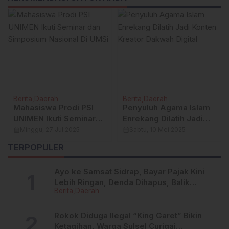
Berita
Daerah
Berita
Daerah
Mahasiswa Prodi PSI
Penyuluh Agama Islam
UNIMEN Ikuti Seminar
Enrekang Dilatih Jadi
dan Simposium
Konten Kreator Dakwah
calendar_month
Minggu, 27 Jul 2025
calendar_month
Sabtu, 10 Mei 2025
Nasional Di UMSi
Digital
TERPOPULER
Ayo ke Samsat Sidrap, Bayar Pajak Kini
Lebih Ringan, Denda Dihapus, Balik
Berita
Daerah
Nama Dipermudah
Rokok Diduga Ilegal “King Garet” Bikin
Ketagihan, Warga Sulsel Curigai