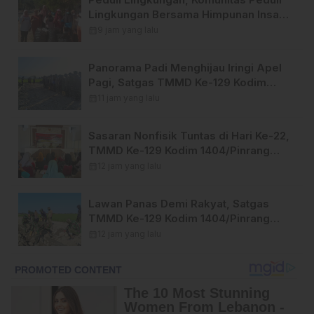
Lingkungan Bersama Himpunan Insan
Pers (Hipsi ) Enrekang Bersih-Bersih
calendar_month
9 jam yang lalu
Sampah di Lokasi Destinasi Wisata
SWISS.
Panorama Padi Menghijau Iringi Apel
Pagi, Satgas TMMD Ke-129 Kodim
1404/Pinrang Makin Bersemangat
calendar_month
11 jam yang lalu
Sasaran Nonfisik Tuntas di Hari Ke-22,
TMMD Ke-129 Kodim 1404/Pinrang
Tinggalkan Bekal Berharga bagi
calendar_month
12 jam yang lalu
Warga
Lawan Panas Demi Rakyat, Satgas
TMMD Ke-129 Kodim 1404/Pinrang
Terus Kebut Penyelesaian Sasaran
calendar_month
12 jam yang lalu