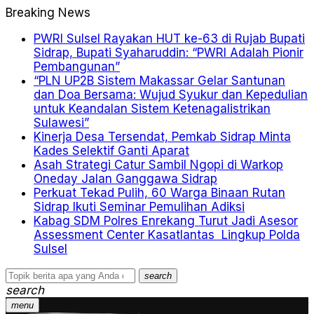
Breaking News
PWRI Sulsel Rayakan HUT ke-63 di Rujab Bupati
Sidrap, Bupati Syaharuddin: “PWRI Adalah Pionir
Pembangunan”
“PLN UP2B Sistem Makassar Gelar Santunan
dan Doa Bersama: Wujud Syukur dan Kepedulian
untuk Keandalan Sistem Ketenagalistrikan
Sulawesi”
Kinerja Desa Tersendat, Pemkab Sidrap Minta
Kades Selektif Ganti Aparat
Asah Strategi Catur Sambil Ngopi di Warkop
Oneday Jalan Ganggawa Sidrap
Perkuat Tekad Pulih, 60 Warga Binaan Rutan
Sidrap Ikuti Seminar Pemulihan Adiksi
Kabag SDM Polres Enrekang Turut Jadi Asesor
Assessment Center Kasatlantas Lingkup Polda
Sulsel
search
search
menu