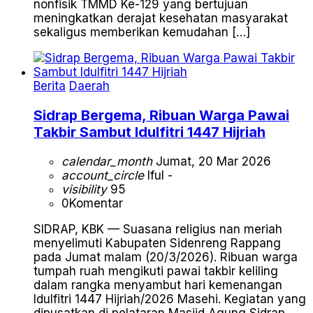
nonfisik TMMD Ke-129 yang bertujuan
meningkatkan derajat kesehatan masyarakat
sekaligus memberikan kemudahan […]
Berita
Daerah
Sidrap Bergema, Ribuan Warga Pawai
Takbir Sambut Idulfitri 1447 Hijriah
calendar_month
Jumat, 20 Mar 2026
account_circle
Iful -
visibility
95
0
Komentar
SIDRAP, KBK — Suasana religius nan meriah
menyelimuti Kabupaten Sidenreng Rappang
pada Jumat malam (20/3/2026). Ribuan warga
tumpah ruah mengikuti pawai takbir keliling
dalam rangka menyambut hari kemenangan
Idulfitri 1447 Hijriah/2026 Masehi. Kegiatan yang