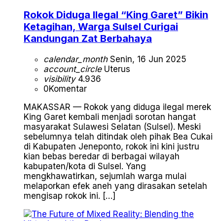
Rokok Diduga Ilegal “King Garet” Bikin
Ketagihan, Warga Sulsel Curigai
Kandungan Zat Berbahaya
calendar_month
Senin, 16 Jun 2025
account_circle
Uterus
visibility
4.936
0
Komentar
MAKASSAR — Rokok yang diduga ilegal merek
King Garet kembali menjadi sorotan hangat
masyarakat Sulawesi Selatan (Sulsel). Meski
sebelumnya telah ditindak oleh pihak Bea Cukai
di Kabupaten Jeneponto, rokok ini kini justru
kian bebas beredar di berbagai wilayah
kabupaten/kota di Sulsel. Yang
mengkhawatirkan, sejumlah warga mulai
melaporkan efek aneh yang dirasakan setelah
mengisap rokok ini. […]