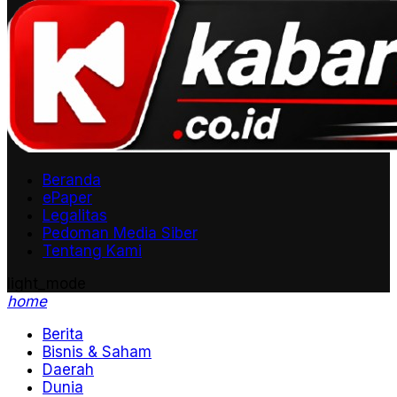
Beranda
ePaper
Legalitas
Pedoman Media Siber
Tentang Kami
light_mode
home
Berita
Bisnis & Saham
Daerah
Dunia