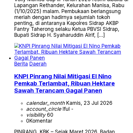
Lapangan Rethander, Kelurahan Manisa, Rabu
(1/10/2025) malam. Pembukaan berlangsung
meriah dengan hadirnya sejumlah tokoh
penting, di antaranya Kapolres Sidrap AKBP
Fantry Taherong selaku Ketua PBVSI Sidrap,
Bupati Sidrap H. Syaharuddin Alrif, […]
Berita
Daerah
KNPI Pinrang Nilai Mitigasi El Nino
Pemkab Terlambat, Ribuan Hektare
Sawah Terancam Gagal Panen
calendar_month
Kamis, 23 Jul 2026
account_circle
Iful -
visibility
60
0
Komentar
PINRANG, KBK – Sejak Maret 2026, Badan