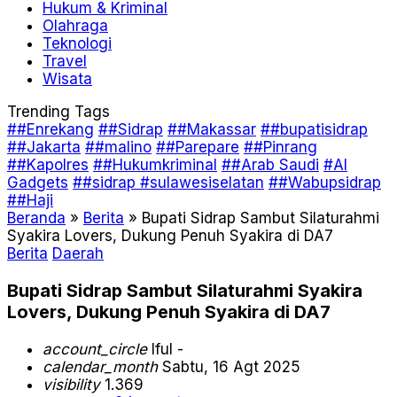
Hukum & Kriminal
Olahraga
Teknologi
Travel
Wisata
Trending Tags
##Enrekang
##Sidrap
##Makassar
##bupatisidrap
##Jakarta
##malino
##Parepare
##Pinrang
##Kapolres
##Hukumkriminal
##Arab Saudi
#AI
Gadgets
##sidrap #sulawesiselatan
##Wabupsidrap
##Haji
Beranda
»
Berita
»
Bupati Sidrap Sambut Silaturahmi
Syakira Lovers, Dukung Penuh Syakira di DA7
Berita
Daerah
Bupati Sidrap Sambut Silaturahmi Syakira
Lovers, Dukung Penuh Syakira di DA7
account_circle
Iful -
calendar_month
Sabtu, 16 Agt 2025
visibility
1.369