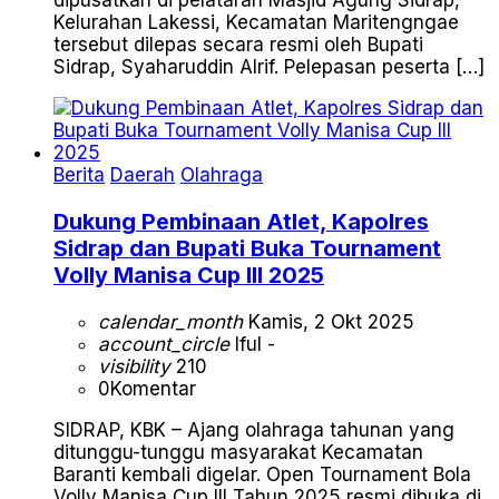
dipusatkan di pelataran Masjid Agung Sidrap,
Kelurahan Lakessi, Kecamatan Maritengngae
tersebut dilepas secara resmi oleh Bupati
Sidrap, Syaharuddin Alrif. Pelepasan peserta […]
Berita
Daerah
Olahraga
Dukung Pembinaan Atlet, Kapolres
Sidrap dan Bupati Buka Tournament
Volly Manisa Cup III 2025
calendar_month
Kamis, 2 Okt 2025
account_circle
Iful -
visibility
210
0
Komentar
SIDRAP, KBK – Ajang olahraga tahunan yang
ditunggu-tunggu masyarakat Kecamatan
Baranti kembali digelar. Open Tournament Bola
Volly Manisa Cup III Tahun 2025 resmi dibuka di