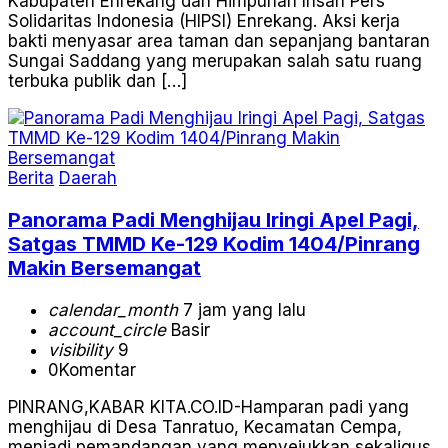
Kabupaten Enrekang dan Himpunan Insan Pers
Solidaritas Indonesia (HIPSI) Enrekang. Aksi kerja
bakti menyasar area taman dan sepanjang bantaran
Sungai Saddang yang merupakan salah satu ruang
terbuka publik dan […]
Berita
Daerah
Panorama Padi Menghijau Iringi Apel Pagi,
Satgas TMMD Ke-129 Kodim 1404/Pinrang
Makin Bersemangat
calendar_month
7 jam yang lalu
account_circle
Basir
visibility
9
0
Komentar
PINRANG,KABAR KITA.CO.ID-Hamparan padi yang
menghijau di Desa Tanratuo, Kecamatan Cempa,
menjadi pemandangan yang menyejukkan sekaligus