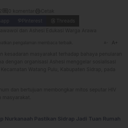
comment
print
2
0 komentar
Cetak
sapp
Pinterest
Threads
text_increase
dapatkan pengalaman membaca terbaik.
text_decrease
 kesadaran masyarakat terhadap bahaya penularan
a dengan organisasi Ashesi menggelar sosialisasi
 Kecamatan Watang Pulu, Kabupaten Sidrap, pada
mum dan bertujuan membongkar mitos seputar HIV
h masyarakat.
bup Nurkanaah Pastikan Sidrap Jadi Tuan Rumah