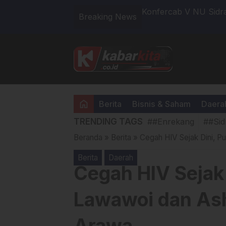
ngan: Skenario Gelap BNN Sulsel
Konfercab V NU Sidr
Breaking News
Strategi Baru untuk
home
Berita
Bisnis & Saham
Daera
TRENDING TAGS
##Enrekang
##Sid
Beranda
»
Berita
»
Cegah HIV Sejak Dini, 
Berita
Daerah
Cegah HIV Sejak
Lawawoi dan Ash
Arawa