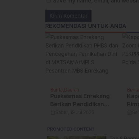
Save my name, email, and website
REKOMENDASI UNTUK ANDA
ah
Berita
Daerah
Berit
lino
Puskesmas Enrekang
Kap
Integritas:
Berikan Pendidikan
Pim
Tanda
PHBS dan
Asi
calendar_month
calendar_month
1 Okt 2025
Sabtu, 19 Jul 2025
Sel
 Komitmen
Pencegahan
ZI d
 Wujudkan
Pernikahan Dini di
Suls
rakatan
MATSAMA/MPLS