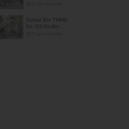
TMMD Ke-129 Kodim
calendar_month
20 jam yang lalu
1404/Pinrang
Perkuat Besi Dekker
Sumur Bor TMMD
di Desa Tanratuo
Ke-129 Kodim
1404/Pinrang
calendar_month
21 jam yang lalu
Hadirkan Air Bersih
bagi Warga Tanratuo