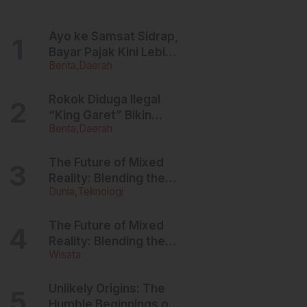
Ayo ke Samsat Sidrap,
Bayar Pajak Kini Lebih
Berita
Daerah
Ringan, Denda Dihapus,
Balik Nama
Dipermudah
Rokok Diduga Ilegal
“King Garet” Bikin
Berita
Daerah
Ketagihan, Warga
Sulsel Curigai
Kandungan Zat
The Future of Mixed
Berbahaya
Reality: Blending the
Dunia
Teknologi
Virtual and the Real
The Future of Mixed
Reality: Blending the
Wisata
Virtual and the Real
Unlikely Origins: The
Humble Beginnings of