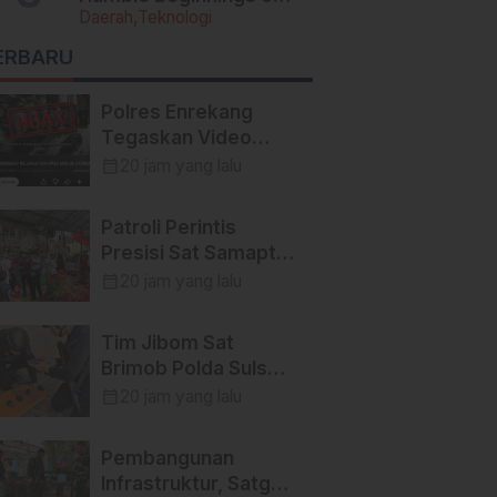
Daerah
Teknologi
Today’s Tech Titans
ERBARU
Polres Enrekang
Tegaskan Video
YouTube yang
calendar_month
20 jam yang lalu
Menyebut Peristiwa
Pembunuhan di
Patroli Perintis
Enrekang adalah
Presisi Sat Samapta
Hoaks
Polres Enrekang
calendar_month
20 jam yang lalu
Cegah Aksi
Kejahatan,
Tim Jibom Sat
Premanisme, dan
Brimob Polda Sulsel
Gangguan
Musnahkan Mortir
calendar_month
20 jam yang lalu
Kamtibmas
dan Granat
Peninggalan Militer
Pembangunan
di Enrekang
Infrastruktur, Satgas