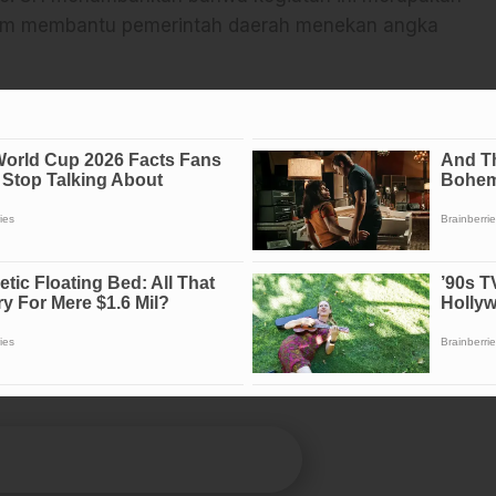
alam membantu pemerintah daerah menekan angka
sa menjangkau lebih banyak wilayah di masa
i DPRD Sidrap, Termasuk APBD-P 2025
engan sesi tanya jawab dan pembagian brosur edukatif
pa Reaksi Anda?