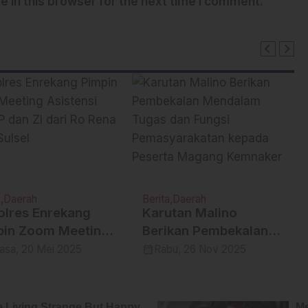
 in this browser for the next time I comment.
a
Daerah
Berita
Daerah
olres Enrekang
Karutan Malino
pin Zoom Meeting
Berikan Pembekalan
stensi PEKPPP dan
Mendalam Tugas dan
calendar_month
asa, 20 Mei 2025
Rabu, 26 Nov 2025
ari Ro Rena Polda
Fungsi
el
Pemasyarakatan
kepada Peserta