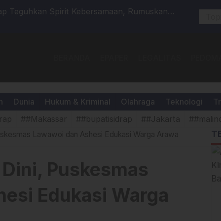
ap Teguhkan Spirit Kebersamaan, Rumuskan
Dari Desa
 Penguatan Program Keumatan
Silver Aw
BERANDA
EPAPER
LEGALITAS
PEDOMA
h
Dunia
Hukum & Kriminal
Olahraga
Teknologi
Tr
rap
##Makassar
##bupatisidrap
##Jakarta
##malin
T
Puskesmas Lawawoi dan Ashesi Edukasi Warga Arawa
 Dini, Puskesmas
esi Edukasi Warga