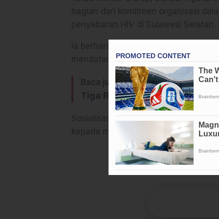
bagian dari komitmen organisasi d
penyebaran HIV di Sulawesi Selatan.
Ia berharap, edukasi semacam ini bi
mendatang.
Baca juga:
Tiga Ranperda Siap Dibahas d
Sosialisasi berlangsung interaktif d
kepada masyarakat setempat.
(Bm)
A