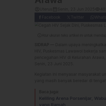
account_circle
calendar_month
visibility
Uterus
Senin, 23 Jun 2025
40
Facebook
Twitter
What
info
Atur ukuran teks artikel ini untuk men
SIDRAP —
Dalam upaya meningkatkan
HIV, Puskesmas Lawawoi bekerja sam
pencegahan HIV di Kelurahan Arawa,
Senin, 23 Juni 2025.
Kegiatan ini menyasar masyarakat u
yang masih banyak beredar di tenga
Baca juga:
Keliling Arena Porsenijar, Wa
yang Ramah