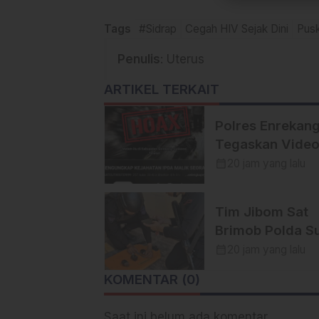
Tags
#Sidrap
Cegah HIV Sejak Dini
Pus
Penulis
: Uterus
ARTIKEL TERKAIT
Polres Enrekan
Tegaskan Vide
YouTube yang
calendar_month
20 jam yang lalu
Menyebut Peris
Pembunuhan di
Tim Jibom Sat
Enrekang adala
Brimob Polda Su
Hoaks
Musnahkan Mort
calendar_month
20 jam yang lalu
dan Granat
KOMENTAR (0)
Peninggalan Mil
di Enrekang
Saat ini belum ada komentar