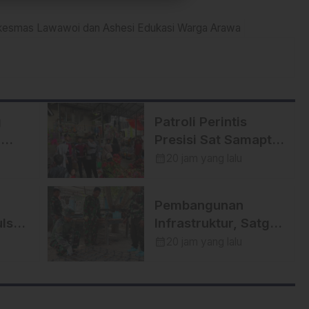
kesmas Lawawoi dan Ashesi Edukasi Warga Arawa
g
Patroli Perintis
o
Presisi Sat Samapta
Polres Enrekang
calendar_month
20 jam yang lalu
tiwa
Cegah Aksi
Kejahatan,
Pembangunan
h
Premanisme, dan
lsel
Infrastruktur, Satgas
Gangguan
ir
TMMD Ke-129
calendar_month
20 jam yang lalu
Kamtibmas
Kodim 1404/Pinrang
iter
Perkuat Besi Dekker
di Desa Tanratuo