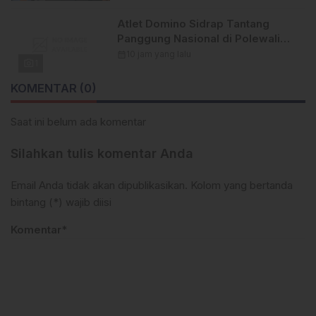
Atlet Domino Sidrap Tantang
Panggung Nasional di Polewali
Mandar 2026
calendar_month
10 jam yang lalu
photo_camera
1
KOMENTAR (0)
Saat ini belum ada komentar
Silahkan tulis komentar Anda
Email Anda tidak akan dipublikasikan. Kolom yang bertanda
bintang (*) wajib diisi
Komentar*