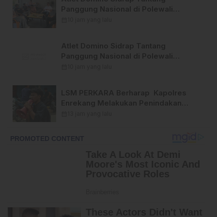
Panggung Nasional di Polewali
Mandar 2026
calendar_month
10 jam yang lalu
Atlet Domino Sidrap Tantang
Panggung Nasional di Polewali
Mandar 2026
calendar_month
10 jam yang lalu
LSM PERKARA Berharap Kapolres
Enrekang Melakukan Penindakan
Terhadap Kelangkaan Dan Lonjakan
calendar_month
13 jam yang lalu
Harga gas elpiji 3 kg Di Kabupaten
Enrekang .