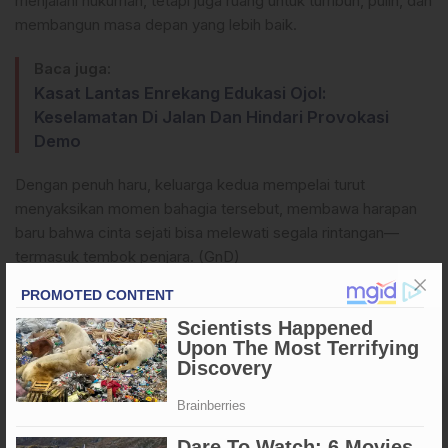
menjalani hukuman, tetapi juga ruang untuk tumbuh, pulih, dan
membangun masa depan yang lebih baik.
Baca juga:
Kasat Lantas Enrekang Edukasi Ojol:
Keselamatan Di Jalan Dan Hindari Provokasi
Demo
Dengan penuh haru, keluarga kedua mempelai turut
menyaksikan momen bahagia tersebut, membawa harapan
baru bahwa cinta sejati bisa melewati segala rintangan—
termasuk tembok penjara. (GnD)
Apa Reaksi Anda?