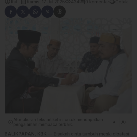
account_circle
calendar_month
visibility
comment
print
Iful -
Kamis, 17 Jul 2025
434
0 komentar
Cetak
Atur ukuran teks artikel ini untuk mendapatkan
text_increase
info
text_decrease
pengalaman membaca terbaik.
BALIKPAPAN, KBK
— Bisakah cinta tumbuh meski dibatasi