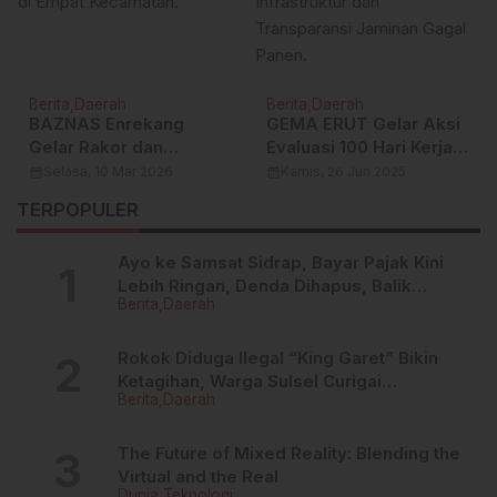
Berita
Daerah
Berita
Bawaslu Sidrap Awasi
Menjelang Musda PPDI
Coklit Terbatas,
Sidrap 2026
Pastikan Data Pemilih
“Saharuddin terus
calendar_month
Kamis, 7 Agt 2025
calendar_month
Senin, 22 Jun 2026
Meninggal Tidak Masuk
Bergerak konsolidasi
TERPOPULER
DPT
Ayo ke Samsat Sidrap, Bayar Pajak Kini
Lebih Ringan, Denda Dihapus, Balik
Berita
Daerah
Nama Dipermudah
Rokok Diduga Ilegal “King Garet” Bikin
Ketagihan, Warga Sulsel Curigai
Berita
Daerah
Kandungan Zat Berbahaya
The Future of Mixed Reality: Blending the
Virtual and the Real
Dunia
Teknologi