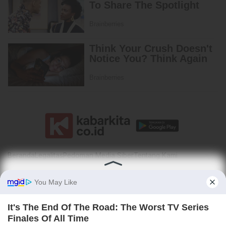
Beranda
Legalitas
Pedoman Media Siber
Tentang Kami
kabarkita.co.id - Berita Tepat, Informasi Cerdas
PT Kabarkita FNet Grup