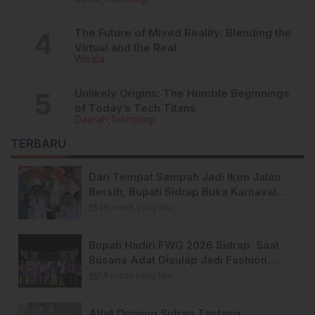
The Future of Mixed Reality: Blending the
Virtual and the Real
Wisata
Unlikely Origins: The Humble Beginnings
of Today’s Tech Titans
Daerah
Teknologi
TERBARU
Dari Tempat Sampah Jadi Ikon Jalan
Bersih, Bupati Sidrap Buka Karnaval
Meriah di Tellu Limpoe
calendar_month
48 menit yang lalu
Bupati Hadiri FWG 2026 Sidrap: Saat
Busana Adat Disulap Jadi Fashion
Glamour yang Kekinian
calendar_month
54 menit yang lalu
Atlet Domino Sidrap Tantang