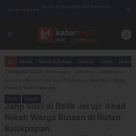
at Simponi Kecapi
Bupati Syaharuddin Alrif Resmikan
Bupati En
search
Breaking News
ang, Warisan
Lapangan Pickleball di DPRD Sidrap:
Baznas P
rotan di Jambore
Sumbangsih Kolektif Anggota
Dewan
menu
light_mode
home
Berita
Bisnis & Saham
Daerah
Dunia
Hukum &
TRENDING TAGS
##Enrekang
##Sidrap
##Makassar
##
Beranda
»
Berita
»
Janji Suci di Balik Jeruji: Akad Nikah Warga
Binaan di Rutan Balikpapan
Berita
Daerah
Janji Suci di Balik Jeruji: Akad
Nikah Warga Binaan di Rutan
Balikpapan