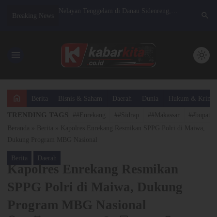
apolres AKBP Hari
Nelayan Tenggelam di Danau Sidenreng,
Sinergitas
search
Breaking News
gram Ketahanan
Pencarian Dihentikan Sementara dan
Terima Ku
Berjalan Optimal
Dilanjutkan Jumat Pagi
Momentum H
menu
light_mode
home
Berita
Bisnis & Saham
Daerah
Dunia
Hukum & Krimin
TRENDING TAGS
##Enrekang
##Sidrap
##Makassar
##bupatis
Beranda
»
Berita
»
Kapolres Enrekang Resmikan SPPG Polri di Maiwa,
Dukung Program MBG Nasional
Berita
Daerah
Kapolres Enrekang Resmikan
SPPG Polri di Maiwa, Dukung
Program MBG Nasional