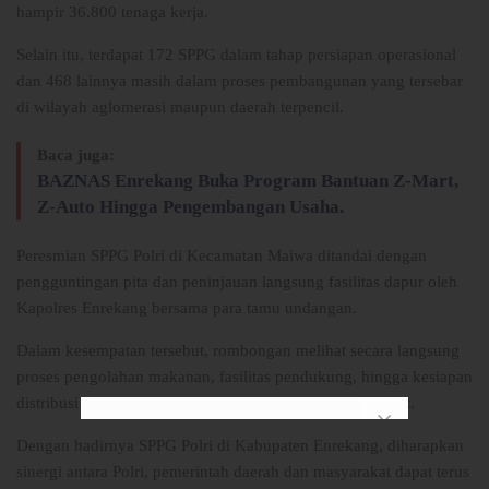
hampir 36.800 tenaga kerja.
Selain itu, terdapat 172 SPPG dalam tahap persiapan operasional
dan 468 lainnya masih dalam proses pembangunan yang tersebar
di wilayah aglomerasi maupun daerah terpencil.
Baca juga:
BAZNAS Enrekang Buka Program Bantuan Z-Mart,
Z-Auto Hingga Pengembangan Usaha.
Peresmian SPPG Polri di Kecamatan Maiwa ditandai dengan
pengguntingan pita dan peninjauan langsung fasilitas dapur oleh
Kapolres Enrekang bersama para tamu undangan.
Dalam kesempatan tersebut, rombongan melihat secara langsung
proses pengolahan makanan, fasilitas pendukung, hingga kesiapan
distribusi makanan bergizi kepada para penerima manfaat.
Dengan hadirnya SPPG Polri di Kabupaten Enrekang, diharapkan
sinergi antara Polri, pemerintah daerah dan masyarakat dapat terus