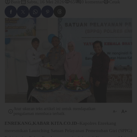
account_circle
calendar_month
visibility
comment
print
Basir
Sabtu, 16 Mei 2026
65
0 komentar
Cetak
Atur ukuran teks artikel ini untuk mendapatkan
text_increase
info
text_decrease
pengalaman membaca terbaik.
ENREKANG,KABAR KITA.CO.ID–
Kapolres Enrekang
meresmikan Launching Satuan Pelayanan Pemenuhan Gizi (SPPG)