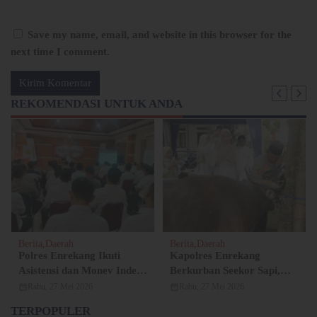
Save my name, email, and website in this browser for the
next time I comment.
REKOMENDASI UNTUK ANDA
Berita
Daerah
Berita
Daerah
Polres Enrekang Ikuti
Kapolres Enrekang
Asistensi dan Monev Indeks
Berkurban Seekor Sapi,
Gakkum Polri 2025 oleh
Tebar Keikhlasan dan
calendar_month
calendar_month
Rabu, 27 Mei 2026
Rabu, 27 Mei 2026
Mabes Polri
Keteladanan Nabi Ibrahim
TERPOPULER
di Hari Raya Idul Adha