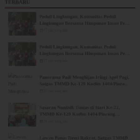
TERBARU
Peduli Lingkungan, Komunitas Peduli
Lingkungan Bersama Himpunan Insan Pers
(Hipsi ) Enrekang Bersih-Bersih Sampah di
calendar_month
17 jam yang lalu
Lokasi Destinasi Wisata SWISS.
Peduli Lingkungan, Komunitas Peduli
Lingkungan Bersama Himpunan Insan Pers
(Hipsi ) Enrekang Bersih-Bersih Sampah di
calendar_month
17 jam yang lalu
Lokasi Destinasi Wisata SWISS.
Panorama Padi Menghijau Iringi Apel Pagi,
Satgas TMMD Ke-129 Kodim 1404/Pinrang
Makin Bersemangat
calendar_month
20 jam yang lalu
Sasaran Nonfisik Tuntas di Hari Ke-22,
TMMD Ke-129 Kodim 1404/Pinrang
Tinggalkan Bekal Berharga bagi Warga
calendar_month
20 jam yang lalu
Lawan Panas Demi Rakyat, Satgas TMMD