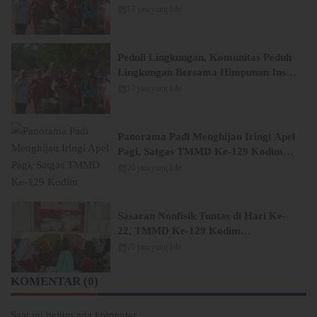
Pers (Hipsi ) Enrekang Bersih-Bersih
calendar_month
17 jam yang lalu
Sampah di Lokasi Destinasi Wisata
SWISS.
Peduli Lingkungan, Komunitas Peduli
Lingkungan Bersama Himpunan Insan
Pers (Hipsi ) Enrekang Bersih-Bersih
calendar_month
17 jam yang lalu
Sampah di Lokasi Destinasi Wisata
SWISS.
Panorama Padi Menghijau Iringi Apel
Pagi, Satgas TMMD Ke-129 Kodim
1404/Pinrang Makin Bersemangat
calendar_month
20 jam yang lalu
Sasaran Nonfisik Tuntas di Hari Ke-
22, TMMD Ke-129 Kodim
1404/Pinrang Tinggalkan Bekal
calendar_month
20 jam yang lalu
Berharga bagi Warga
KOMENTAR (0)
Saat ini belum ada komentar