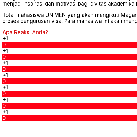
menjadi inspirasi dan motivasi bagi civitas akademika 
Total mahasiswa UNIMEN yang akan mengikuti Magang 
proses pengurusan visa. Para mahasiwa ini akan mengi
Apa Reaksi Anda?
+1
0
+1
0
+1
0
+1
0
+1
0
+1
0
+1
0