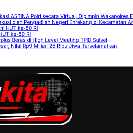
ikasi ASTINA Polri secara Virtual, Dipimpin Wakapolres
usi oleh Pengadilan Negeri Enrekang di Kecamatan A
eni HUT ke-80 RI
HUT ke-80 RI
plus Beras di High Level Meeting TPID Sulsel
r, Nilai Rp9 Miliar, 25 Ribu Jiwa Terselamatkan