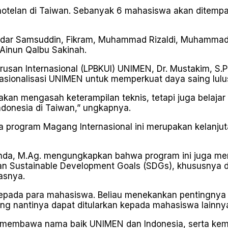
hotelan di Taiwan. Sebanyak 6 mahasiswa akan ditempat
dar Samsuddin, Fikram, Muhammad Rizaldi, Muhammad 
Ainun Qalbu Sakinah.
an Internasional (LPBKUI) UNIMEN, Dr. Mustakim, S.P
asionalisasi UNIMEN untuk memperkuat daya saing lulus
kan mengasah keterampilan teknis, tetapi juga belajar 
ndonesia di Taiwan,” ungkapnya.
 program Magang Internasional ini merupakan kelanju
itonda, M.Ag. mengungkapkan bahwa program ini juga m
ian Sustainable Development Goals (SDGs), khususnya d
asnya.
 kepada para mahasiswa. Beliau menekankan pentingnya
g nantinya dapat ditularkan kepada mahasiswa lainnya 
u membawa nama baik UNIMEN dan Indonesia, serta k