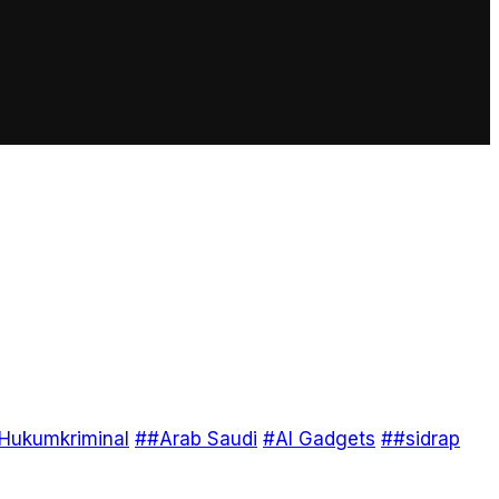
Hukumkriminal
##Arab Saudi
#AI Gadgets
##sidrap