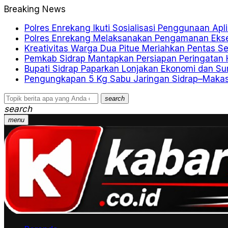
Breaking News
Polres Enrekang Ikuti Sosialisasi Penggunaan Apl
Polres Enrekang Melaksanakan Pengamanan Eksek
Kreativitas Warga Dua Pitue Meriahkan Pentas S
Pemkab Sidrap Mantapkan Persiapan Peringatan 
Bupati Sidrap Paparkan Lonjakan Ekonomi dan Sur
Pengungkapan 5 Kg Sabu Jaringan Sidrap–Makassa
search
search
menu