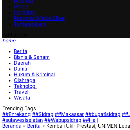
Beranda
ePaper
Legalitas
Pedoman Media Siber
Tentang Kami
light_mode
home
Berita
Bisnis & Saham
Daerah
Dunia
Hukum & Kriminal
Olahraga
Teknologi
Travel
Wisata
Trending Tags
##Enrekang
##Sidrap
##Makassar
##bupatisidrap
##J
#sulawesiselatan
##Wabupsidrap
##Haji
Beranda
»
Berita
»
Kembali Ukir Prestasi, UNIMEN Lep