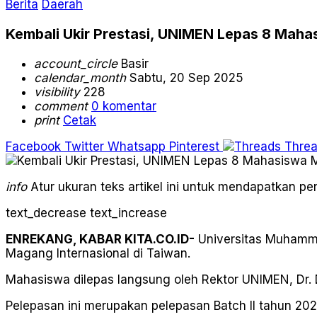
Berita
Daerah
Kembali Ukir Prestasi, UNIMEN Lepas 8 Maha
account_circle
Basir
calendar_month
Sabtu, 20 Sep 2025
visibility
228
comment
0 komentar
print
Cetak
Facebook
Twitter
Whatsapp
Pinterest
Thre
info
Atur ukuran teks artikel ini untuk mendapatkan 
text_decrease
text_increase
ENREKANG, KABAR KITA.CO.ID-
Universitas Muhamma
Magang Internasional di Taiwan.
Mahasiswa dilepas langsung oleh Rektor UNIMEN, Dr. D
Pelepasan ini merupakan pelepasan Batch II tahun 202