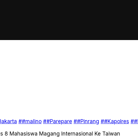
akarta
##malino
##Parepare
##Pinrang
##Kapolres
##
as 8 Mahasiswa Magang Internasional Ke Taiwan