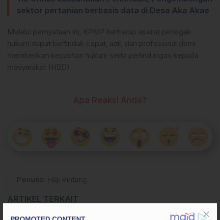
sektor pertanian berbasis data di Desa Aka Akae
Melalui pernyataan ini, KPMP berharap aparat penegak
hukum dapat bertindak cepat, adil, dan profesional demi
memberikan kepastian hukum serta perlindungan kepada
masyarakat (HBD).
Apa Reaksi Anda?
Penulis
: Haji Bintang
ARTIKEL TERKAIT
Polres Enrekang Tegaskan Video