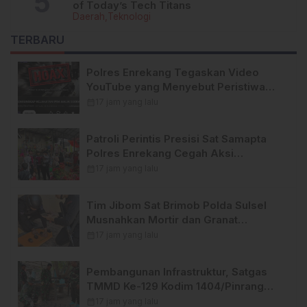
of Today’s Tech Titans
Daerah
Teknologi
TERBARU
Polres Enrekang Tegaskan Video
YouTube yang Menyebut Peristiwa
Pembunuhan di Enrekang adalah
calendar_month
17 jam yang lalu
Hoaks
Patroli Perintis Presisi Sat Samapta
Polres Enrekang Cegah Aksi
Kejahatan, Premanisme, dan
calendar_month
17 jam yang lalu
Gangguan Kamtibmas
Tim Jibom Sat Brimob Polda Sulsel
Musnahkan Mortir dan Granat
Peninggalan Militer di Enrekang
calendar_month
17 jam yang lalu
Pembangunan Infrastruktur, Satgas
TMMD Ke-129 Kodim 1404/Pinrang
Perkuat Besi Dekker di Desa Tanratuo
calendar_month
17 jam yang lalu