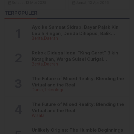
Masyarakat Apresiasi
Wajib Dipenuhi Peserta
calendar_month
Selasa, 13 Mei 2025
calendar_month
Jumat, 10 Apr 2026
Pelaksanaan Operasi
TERPOPULER
Pekat
Ayo ke Samsat Sidrap, Bayar Pajak Kini
Lebih Ringan, Denda Dihapus, Balik
Berita
Daerah
Nama Dipermudah
Rokok Diduga Ilegal “King Garet” Bikin
Ketagihan, Warga Sulsel Curigai
Berita
Daerah
Kandungan Zat Berbahaya
The Future of Mixed Reality: Blending the
Virtual and the Real
Dunia
Teknologi
The Future of Mixed Reality: Blending the
Virtual and the Real
Wisata
Unlikely Origins: The Humble Beginnings