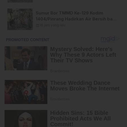
Sumur Bor TMMD Ke-129 Kodim
1404/Pinrang Hadirkan Air Bersih bagi
Warga Tanratuo
calendar_month
18 jam yang lalu