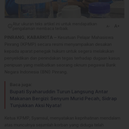
Atur ukuran teks artikel ini untuk mendapatkan
text_increase
info
text_decrease
pengalaman membaca terbaik.
PINRANG, KABARKITA –
Kesatuan Pelajar Mahasiswa
Pinrang (KPMP) secara resmi menyampaikan desakan
kepada aparat penegak hukum untuk segera melakukan
penyelidikan dan penindakan tegas terhadap dugaan kasus
penipuan yang melibatkan seorang oknum pegawai Bank
Negara Indonesia (BNI) Pinrang.
Baca juga:
Bupati Syaharuddin Turun Langsung Antar
Makanan Bergizi: Senyum Murid Pecah, Sidrap
Tunjukkan Aksi Nyata!
Ketua KPMP, Syamsul, menyatakan keprihatinan mendalam
atas munculnya sejumlah korban yang diduga telah