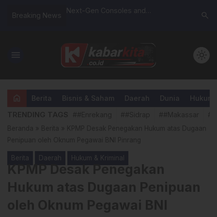
lantik di
Next-Gen Consoles and
Menag RI 
search
Breaking News
ma Sidenreng
Accessories for the Ultimate
Dapat Un
t Layanan Publik
Experience
Dunia Isl
tas”
menu
light_mode
home
Berita
Bisnis & Saham
Daerah
Dunia
Hukum &
TRENDING TAGS
##Enrekang
##Sidrap
##Makassar
##
Beranda
»
Berita
»
KPMP Desak Penegakan Hukum atas Dugaan
Penipuan oleh Oknum Pegawai BNI Pinrang
Berita
Daerah
Hukum & Kriminal
KPMP Desak Penegakan
Hukum atas Dugaan Penipuan
oleh Oknum Pegawai BNI