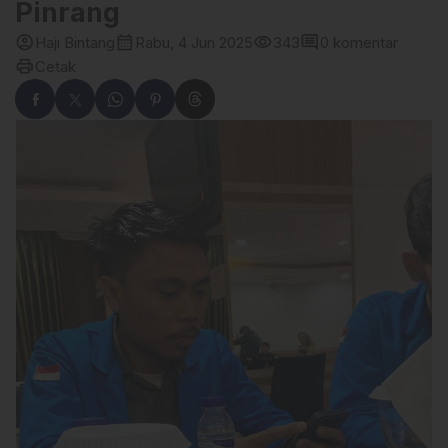
Pinrang
account_circle
calendar_month
visibility
comment
Haji Bintang
Rabu, 4 Jun 2025
343
0 komentar
print
Cetak