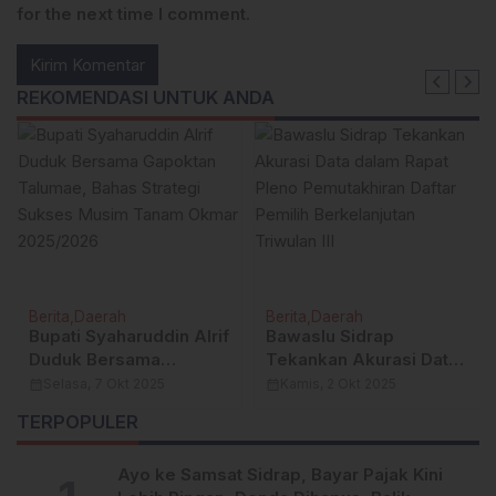
for the next time I comment.
REKOMENDASI UNTUK ANDA
Berita
Daerah
Berita
Daerah
Bupati Syaharuddin Alrif
Bawaslu Sidrap
Duduk Bersama
Tekankan Akurasi Data
Gapoktan Talumae,
dalam Rapat Pleno
calendar_month
Selasa, 7 Okt 2025
calendar_month
Kamis, 2 Okt 2025
Bahas Strategi Sukses
Pemutakhiran Daftar
TERPOPULER
Musim Tanam Okmar
Pemilih Berkelanjutan
2025/2026
Triwulan III
Ayo ke Samsat Sidrap, Bayar Pajak Kini