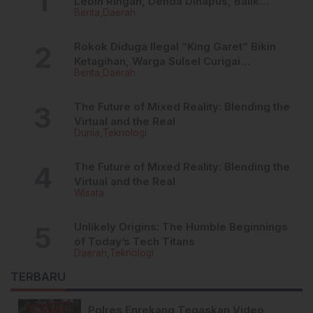
Lebih Ringan, Denda Dihapus, Balik
Berita
Daerah
Nama Dipermudah
Rokok Diduga Ilegal “King Garet” Bikin
Ketagihan, Warga Sulsel Curigai
Berita
Daerah
Kandungan Zat Berbahaya
The Future of Mixed Reality: Blending the
Virtual and the Real
Dunia
Teknologi
The Future of Mixed Reality: Blending the
Virtual and the Real
Wisata
Unlikely Origins: The Humble Beginnings
of Today’s Tech Titans
Daerah
Teknologi
TERBARU
Polres Enrekang Tegaskan Video