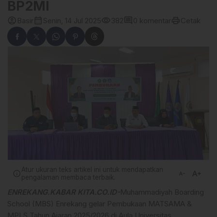
BP2MI
account_circle
calendar_month
visibility
comment
print
Basir
Senin, 14 Jul 2025
382
0 komentar
Cetak
Atur ukuran teks artikel ini untuk mendapatkan
text_increase
info
text_decrease
pengalaman membaca terbaik.
ENREKANG.KABAR KITA.CO.ID-
Muhammadiyah Boarding
School (MBS) Enrekang gelar Pembukaan MATSAMA &
MPLS Tahun Ajaran 2025/2026 di Aula Universitas