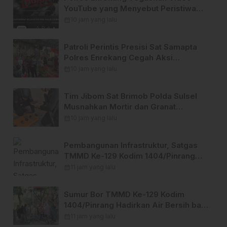
YouTube yang Menyebut Peristiwa
Pembunuhan di Enrekang adalah
calendar_month
10 jam yang lalu
Hoaks
Patroli Perintis Presisi Sat Samapta
Polres Enrekang Cegah Aksi
Kejahatan, Premanisme, dan
calendar_month
10 jam yang lalu
Gangguan Kamtibmas
Tim Jibom Sat Brimob Polda Sulsel
Musnahkan Mortir dan Granat
Peninggalan Militer di Enrekang
calendar_month
10 jam yang lalu
Pembangunan Infrastruktur, Satgas
TMMD Ke-129 Kodim 1404/Pinrang
Perkuat Besi Dekker di Desa Tanratuo
calendar_month
11 jam yang lalu
Sumur Bor TMMD Ke-129 Kodim
1404/Pinrang Hadirkan Air Bersih bagi
Warga Tanratuo
calendar_month
11 jam yang lalu