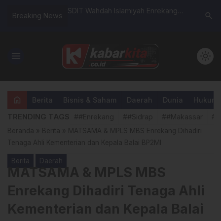
erima Audiensi PT
SDIT Wahdah Islamiyah Enrekang
Dari Kant
search
Breaking News
Bahas Kerja Sama
menorehkan prestasi
Ikut Rako
ampah
membanggakan pada ajang Festival
Presiden
Lomba Seni dan Sastra Siswa
menu
light_mode
Nasional (FLS3N) Tahun 2026
tingkat Kabupaten Enrekang.
home
Berita
Bisnis & Saham
Daerah
Dunia
Hukum &
TRENDING TAGS
##Enrekang
##Sidrap
##Makassar
##
Beranda
»
Berita
»
MATSAMA & MPLS MBS Enrekang Dihadiri
Tenaga Ahli Kementerian dan Kepala Balai BP2MI
Berita
Daerah
MATSAMA & MPLS MBS
Enrekang Dihadiri Tenaga Ahli
Kementerian dan Kepala Balai