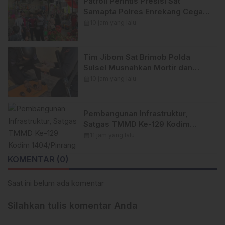
Patroli Perintis Presisi Sat
Samapta Polres Enrekang Cegah
Aksi Kejahatan, Premanisme, dan
calendar_month
10 jam yang lalu
Gangguan Kamtibmas
Tim Jibom Sat Brimob Polda
Sulsel Musnahkan Mortir dan
Granat Peninggalan Militer di
calendar_month
10 jam yang lalu
Enrekang
Pembangunan Infrastruktur,
Satgas TMMD Ke-129 Kodim
1404/Pinrang Perkuat Besi
calendar_month
11 jam yang lalu
Dekker di Desa Tanratuo
KOMENTAR (0)
Saat ini belum ada komentar
Silahkan tulis komentar Anda