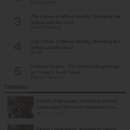
Berita
Daerah
Kandungan Zat Berbahaya
The Future of Mixed Reality: Blending the
Virtual and the Real
Dunia
Teknologi
The Future of Mixed Reality: Blending the
Virtual and the Real
Wisata
Unlikely Origins: The Humble Beginnings
of Today’s Tech Titans
Daerah
Teknologi
TERBARU
Peduli Lingkungan, Komunitas Peduli
Lingkungan Bersama Himpunan Insan
Pers (Hipsi ) Enrekang Bersih-Bersih
calendar_month
7 jam yang lalu
Sampah di Lokasi Destinasi Wisata
SWISS.
Peduli Lingkungan, Komunitas Peduli