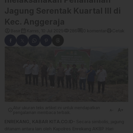
Jagung Serentak Kuartal III di
Kec. Anggeraja
account_circle
calendar_month
visibility
comment
print
Basir
Kamis, 10 Jul 2025
286
0 komentar
Cetak
Atur ukuran teks artikel ini untuk mendapatkan
text_increase
info
text_decrease
pengalaman membaca terbaik.
ENREKANG, KABAR KITA.CO.ID-
Secara simbolis, jagung
ditanam antara lain oleh Kapolres Enrekang AKBP Hari