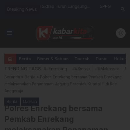
urun Langsung
SPPG Malomo Resmi Beroperasi di
Teguhkan
search
Breaking News
 Berat di Proyek
Panca Lautang, Kadis Dikbud Sidrap:
Bangsa, 
arita–Teteaji
Fondasi Generasi Emas Dimulai dari
Upacara P
Gizi Anak
Pancasil
menu
light_mode
home
Berita
Bisnis & Saham
Daerah
Dunia
Hukum &
TRENDING TAGS
##Enrekang
##Sidrap
##Makassar
##
Beranda
»
Berita
»
Polres Enrekang bersama Pemkab Enrekang
melaksanakan Penanaman Jagung Serentak Kuartal III di Kec.
Anggeraja
Berita
Daerah
Polres Enrekang bersama
Pemkab Enrekang
melaksanakan Penanaman