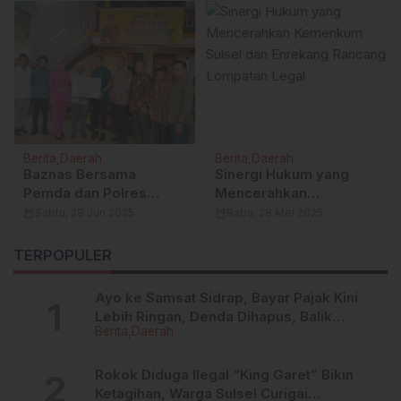
Berita
Daerah
Berita
Daerah
Baznas Bersama
Sinergi Hukum yang
Pemda dan Polres
Mencerahkan
Enrekang, Serahkan
Kemenkum Sulsel dan
calendar_month
Sabtu, 28 Jun 2025
calendar_month
Rabu, 28 Mei 2025
Bantuan Sarana Air
Enrekang Rancang
Bersih di Desa Taulo
Lompatan Legal
TERPOPULER
Ayo ke Samsat Sidrap, Bayar Pajak Kini
Lebih Ringan, Denda Dihapus, Balik
Berita
Daerah
Nama Dipermudah
Rokok Diduga Ilegal “King Garet” Bikin
Ketagihan, Warga Sulsel Curigai