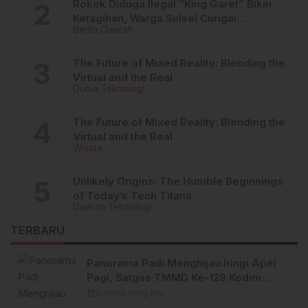
Rokok Diduga Ilegal “King Garet” Bikin
Ketagihan, Warga Sulsel Curigai
Berita
Daerah
Kandungan Zat Berbahaya
The Future of Mixed Reality: Blending the
Virtual and the Real
Dunia
Teknologi
The Future of Mixed Reality: Blending the
Virtual and the Real
Wisata
Unlikely Origins: The Humble Beginnings
of Today’s Tech Titans
Daerah
Teknologi
TERBARU
Panorama Padi Menghijau Iringi Apel
Pagi, Satgas TMMD Ke-129 Kodim
1404/Pinrang Makin Bersemangat
calendar_month
0 menit yang lalu