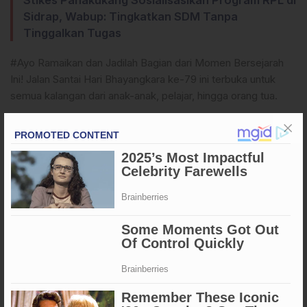
Stikes Panakukang Sosialisasikan Program RPL di
Sidrap, Wabup: Tingkatkan SDM Tanpa
Tinggalkan Tugas
#Ayo Ramaikan dan Jadilah Bagian dari Momen Bersejarah
Ini! Jalan Santai Hari Bhayangkara ke-79 ini terbuka untuk
semua kalangan dari anak-anak, pelajar, hingga orang tua.
#Ajak keluarga, sahabat, dan rekan kerja Anda untuk ikut
serta dalam kegiatan yang tak hanya menyehatkan, namun
juga sarat akan nilai kebersamaan dan semangat persatuan.
Polres Enrekang hadir bukan hanya sebagai pengayom,
tetapi juga sebagai mitra masyarakat dalam mewujudkan
harmoni dan kesehatan bersama.
Jangan lewatkan kesempatan ini.(**)
Apa Reaksi Anda?