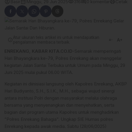
account_circle
calendar_month
visibility
comment
print
Basir
Minggu, 29 Jun 2025
316
0 komentar
Cetak
Atur ukuran teks artikel ini untuk mendapatkan
text_increase
info
text_decrease
pengalaman membaca terbaik.
ENREKANG, KABAR KITA.CO.ID
-Semarak memperingati
Hari Bhayangkara ke-79, Polres Enrekang akan menggelar
kegiatan Jalan Santai Terbuka untuk Umum pada Minggu, 29
Juni 2025 mulai pukul 06.00 WITA.
Kegiatan ini diinisiasi langsung oleh Kapolres Enrekang, AKBP
Hari Budiyanto, S.H., S.I.K., M.H., sebagai wujud sinergi
antara institusi Polri dengan masyarakat melalui olahraga
bersama yang menyenangkan dan menyehatkan, serta
bagian dari program utama Kapolres untuk menghadirkan
“Polres Enrekang Bahagia”. Ungkap SIE Humas polres
Enrekang kepada awak media. Sabtu (28/06/2025)