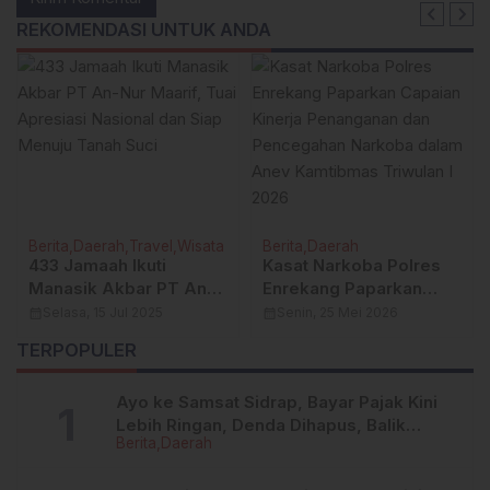
REKOMENDASI UNTUK ANDA
Berita
Daerah
Travel
Wisata
Berita
Daerah
433 Jamaah Ikuti
Kasat Narkoba Polres
Manasik Akbar PT An-
Enrekang Paparkan
Nur Maarif, Tuai
Capaian Kinerja
calendar_month
Selasa, 15 Jul 2025
calendar_month
Senin, 25 Mei 2026
Apresiasi Nasional dan
Penanganan dan
TERPOPULER
Siap Menuju Tanah Suci
Pencegahan Narkoba
dalam Anev Kamtibmas
Ayo ke Samsat Sidrap, Bayar Pajak Kini
Triwulan I 2026
Lebih Ringan, Denda Dihapus, Balik
Berita
Daerah
Nama Dipermudah