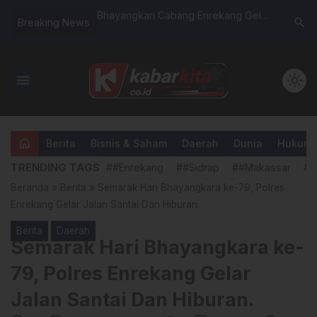
itas Sikamtibmas,
Bhayangkari Cabang Enrekang Gelar
Bingung 
search
Breaking News
ang Lakukan
Gerakan Pangan Murah, Wujud
Desa Pas
rsama Tokoh
Kepedulian Ny. Anie Hari Budiyanto
Terbuka
kepada Masyarakat
menu
light_mode
home
Berita
Bisnis & Saham
Daerah
Dunia
Hukum &
TRENDING TAGS
##Enrekang
##Sidrap
##Makassar
##
Beranda
»
Berita
»
Semarak Hari Bhayangkara ke-79, Polres
Enrekang Gelar Jalan Santai Dan Hiburan.
Berita
Daerah
Semarak Hari Bhayangkara ke-
79, Polres Enrekang Gelar
Jalan Santai Dan Hiburan.