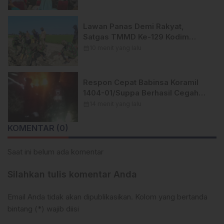
Berharga bagi Warga
Lawan Panas Demi Rakyat,
Satgas TMMD Ke-129 Kodim
1404/Pinrang Terus Kebut
calendar_month
10 menit yang lalu
Penyelesaian Sasaran
Respon Cepat Babinsa Koramil
1404-01/Suppa Berhasil Cegah
Kebakaran Lahan Meluas di
calendar_month
14 menit yang lalu
Karaballo
KOMENTAR (0)
Saat ini belum ada komentar
Silahkan tulis komentar Anda
Email Anda tidak akan dipublikasikan. Kolom yang bertanda
bintang (*) wajib diisi