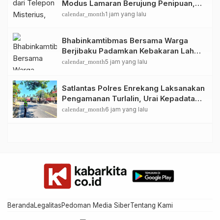
Modus Lamaran Berujung Penipuan,
Pria di Sidrap Diamankan Polisi
calendar_month
1 jam yang lalu
Bhabinkamtibmas Bersama Warga
Berjibaku Padamkan Kebakaran Lahan
di Kawasan Hutan Pinus Latimojong
calendar_month
5 jam yang lalu
Satlantas Polres Enrekang Laksanakan
Pengamanan Turlalin, Urai Kepadatan
Arus di Depan SPBU Kota Enrekang
calendar_month
6 jam yang lalu
Beranda
Legalitas
Pedoman Media Siber
Tentang Kami