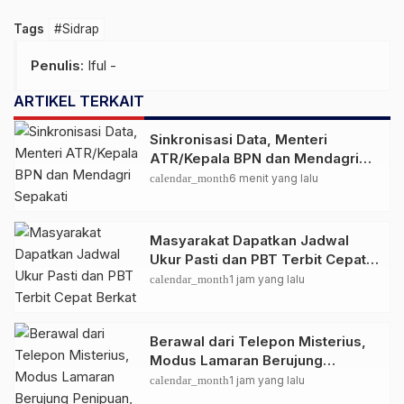
Tags
#Sidrap
Penulis
: Iful -
ARTIKEL TERKAIT
Sinkronisasi Data, Menteri
ATR/Kepala BPN dan Mendagri
Sepakati Pengintegrasian NIB dan
calendar_month
6 menit yang lalu
NOP.
Masyarakat Dapatkan Jadwal
Ukur Pasti dan PBT Terbit Cepat
Berkat Layanan Pengukuran
calendar_month
1 jam yang lalu
Terjadwal
Berawal dari Telepon Misterius,
Modus Lamaran Berujung
Penipuan, Pria di Sidrap
calendar_month
1 jam yang lalu
Diamankan Polisi