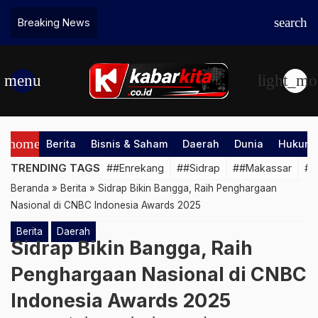
search
Breaking News
menu
light_mo
home
Berita
Bisnis & Saham
Daerah
Dunia
Hukum &
TRENDING TAGS
##Enrekang
##Sidrap
##Makassar
##
Beranda
»
Berita
»
Sidrap Bikin Bangga, Raih Penghargaan
Nasional di CNBC Indonesia Awards 2025
Berita
Daerah
Sidrap Bikin Bangga, Raih
Penghargaan Nasional di CNBC
Indonesia Awards 2025