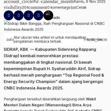
account_circle
calendar_month
Iful -
Kamis, 6 Nov 2025
visibility
comment
print
204
0 komentar
Cetak
Atur ukuran teks artikel ini untuk mendapatkan
text_increa
info
text_decrease
pengalaman membaca terbaik.
SIDRAP, KBK
— Kabupaten Sidenreng Rappang
(Sidrap) kembali menorehkan prestasi
membanggakan di tingkat nasional. Di bawah
kepemimpinan
Bupati H. Syaharuddin Alrif
, Sidrap
berhasil meraih penghargaan
“Top Regional Food &
Energy Security Champion”
dalam ajang bergengsi
CNBC Indonesia Awards 2025
.
Penghargaan tersebut diserahkan langsung oleh
Wakil
Menteri Dalam Negeri (Wamendagri) Bima Arya
Sugiarto
kepada Bupati Syaharuddin Alrif di
studio CNBC