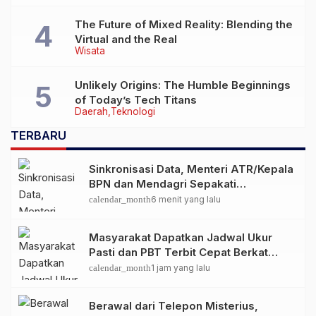
The Future of Mixed Reality: Blending the
Virtual and the Real
Wisata
Unlikely Origins: The Humble Beginnings
of Today’s Tech Titans
Daerah
Teknologi
TERBARU
Sinkronisasi Data, Menteri ATR/Kepala
BPN dan Mendagri Sepakati
Pengintegrasian NIB dan NOP.
calendar_month
6 menit yang lalu
Masyarakat Dapatkan Jadwal Ukur
Pasti dan PBT Terbit Cepat Berkat
Layanan Pengukuran Terjadwal
calendar_month
1 jam yang lalu
Berawal dari Telepon Misterius,