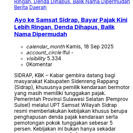
Berita
Daerah
Ayo ke Samsat Sidrap, Bayar Pajak Kini
Lebih Ringan, Denda Dihapus, Balik
Nama Dipermudah
calendar_month
Kamis, 18 Sep 2025
account_circle
Iful -
visibility
5.334
0
Komentar
SIDRAP, KBK – Kabar gembira datang bagi
masyarakat Kabupaten Sidenreng Rappang
(Sidrap), khususnya pemilik kendaraan bermotor
yang masih memiliki tunggakan pajak.
Pemerintah Provinsi Sulawesi Selatan (Pemprov
Sulsel) melalui UPT Samsat Wilayah Sidrap
resmi memberlakukan kebijakan khusus berupa
penghapusan denda pajak kendaraan serta
pemotongan pokok tunggakan sebesar 5
persen. Kebijakan ini bukan hanya sekadar