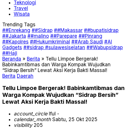
Teknologi
Travel
Wisata
Trending Tags
##Enrekang
##Sidrap
##Makassar
##bupatisidrap
##Jakarta
##malino
##Parepare
##Pinrang
##Kapolres
##Hukumkriminal
##Arab Saudi
#AI
Gadgets
##sidrap #sulawesiselatan
##Wabupsidrap
##Haji
Beranda
»
Berita
»
Tellu Limpoe Bergerak!
Babinkamtibmas dan Warga Kompak Wujudkan
“Sidrap Bersih” Lewat Aksi Kerja Bakti Massal!
Berita
Daerah
Tellu Limpoe Bergerak! Babinkamtibmas dan
Warga Kompak Wujudkan “Sidrap Bersih”
Lewat Aksi Kerja Bakti Massal!
account_circle
Iful -
calendar_month
Sabtu, 25 Okt 2025
visibility
205