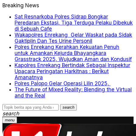
Breaking News
Sat Resnarkoba Polres Sidrap Bongkar
Peredaran Ekstasi, Tiga Terduga Pelaku Dibekuk
di Sebuah Cafe
Wakapolres Enrekang Gelar Waskat pada Sidak
Gaktiplin Dan Tes Urine Personil
Polres Enrekang Kerahkan Kekuatan Penuh
untuk Amankan Kejurda Bhayangkara
Grasstrack 2025, Wujudkan Aman dan Kondusif
Kapolres Enrekang Bertindak Sebagai Inspektur
Upacara Peringatan Harkitnas : Berikut
Amanatnya
Polres Palopo Gelar Operasi Lilin 2025,
The Future of Mixed Reality: Blending the Virtual
and the Real
search
search
menu