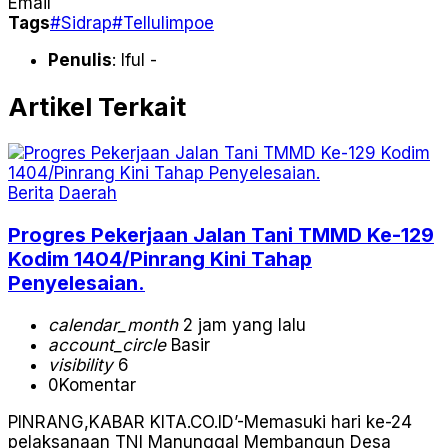
Email
Tags
#Sidrap
#Tellulimpoe
Penulis
: Iful -
Artikel Terkait
Berita
Daerah
Progres Pekerjaan Jalan Tani TMMD Ke-129
Kodim 1404/Pinrang Kini Tahap
Penyelesaian.
calendar_month
2 jam yang lalu
account_circle
Basir
visibility
6
0
Komentar
PINRANG,KABAR KITA.CO.ID’-Memasuki hari ke-24
pelaksanaan TNI Manunggal Membangun Desa