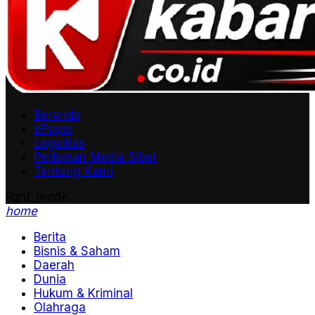
Beranda
ePaper
Legalitas
Pedoman Media Siber
Tentang Kami
light_mode
home
Berita
Bisnis & Saham
Daerah
Dunia
Hukum & Kriminal
Olahraga