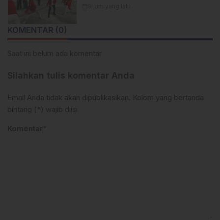
1404/Pinrang Hadirkan Beragam
calendar_month
9 jam yang lalu
Lomba Meriah
KOMENTAR (0)
Saat ini belum ada komentar
Silahkan tulis komentar Anda
Email Anda tidak akan dipublikasikan. Kolom yang bertanda
bintang (*) wajib diisi
Komentar*