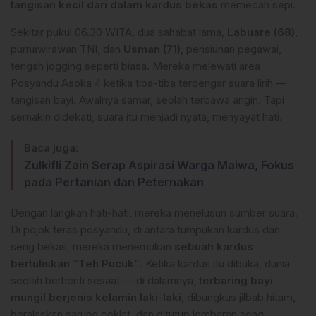
tangisan kecil dari dalam kardus bekas
memecah sepi.
Sekitar pukul 06.30 WITA, dua sahabat lama,
Labuare (68)
,
purnawirawan TNI, dan
Usman (71)
, pensiunan pegawai,
tengah jogging seperti biasa. Mereka melewati area
Posyandu Asoka 4 ketika tiba-tiba terdengar suara lirih —
tangisan bayi. Awalnya samar, seolah terbawa angin. Tapi
semakin didekati, suara itu menjadi nyata, menyayat hati.
Baca juga:
Zulkifli Zain Serap Aspirasi Warga Maiwa, Fokus
pada Pertanian dan Peternakan
Dengan langkah hati-hati, mereka menelusuri sumber suara.
Di pojok teras posyandu, di antara tumpukan kardus dan
seng bekas, mereka menemukan
sebuah kardus
bertuliskan “Teh Pucuk”
. Ketika kardus itu dibuka, dunia
seolah berhenti sesaat — di dalamnya,
terbaring bayi
mungil berjenis kelamin laki-laki
, dibungkus jilbab hitam,
beralaskan sarung coklat, dan ditutup lembaran seng