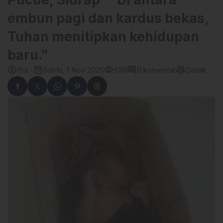
embun pagi dan kardus bekas,
Tuhan menitipkan kehidupan
baru.”
account_circle
calendar_month
visibility
comment
print
Iful -
Sabtu, 1 Nov 2025
528
0 komentar
Cetak