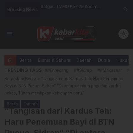
 Ibu 2025, Pemkab
Satgas TMMD Ke-129 Kodim
Universi
search
Breaking News
kan Tabungan
1404/Pinrang Bersama Para Petani
Enrekang
skibraka
Gotong Royong basmi Hama Tikus
Dosen Ta
di Desa Tanratuo
menu
light_mode
home
Berita
Bisnis & Saham
Daerah
Dunia
Hukum &
TRENDING TAGS
##Enrekang
##Sidrap
##Makassar
##
Beranda
»
Berita
»
“Tangisan dari Kardus Teh: Haru Penemuan
Bayi di BTN Pucue, Sidrap” “Di antara embun pagi dan kardus
bekas, Tuhan menitipkan kehidupan baru.”
Berita
Daerah
“Tangisan dari Kardus Teh:
Haru Penemuan Bayi di BTN
Pucue, Sidrap” “Di antara