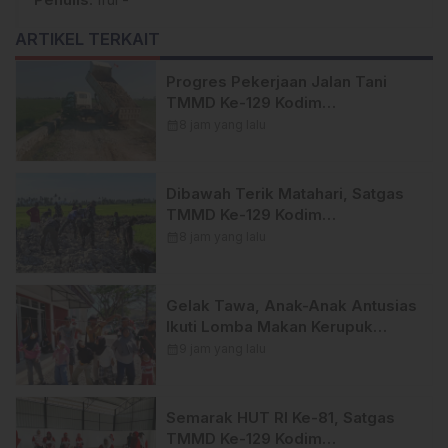
ARTIKEL TERKAIT
Progres Pekerjaan Jalan Tani
TMMD Ke-129 Kodim
1404/Pinrang Kini Tahap
calendar_month
8 jam yang lalu
Penyelesaian.
Dibawah Terik Matahari, Satgas
TMMD Ke-129 Kodim
1404/Pinrang Lebih Giat
calendar_month
8 jam yang lalu
Tuntaskan Sasaran di Hari Ke-25
Gelak Tawa, Anak-Anak Antusias
Ikuti Lomba Makan Kerupuk
TMMD Ke-129 Kodim
calendar_month
9 jam yang lalu
1404/Pinrang
Semarak HUT RI Ke-81, Satgas
TMMD Ke-129 Kodim