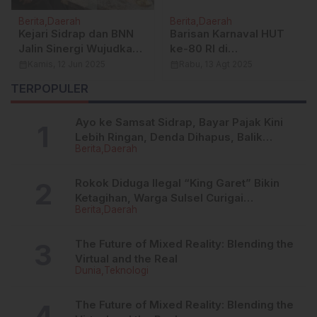
Berita
Daerah
Berita
Daerah
Barisan Karnaval HUT
Tingkatkan
ke-80 RI di
Produktivitas Petani,
Maritengngae Lewati
Satgas TMMD Ke-129
calendar_month
Rabu, 13 Agt 2025
calendar_month
Selasa, 28 Jul 2026
cale
Halaman Rujab Bupati,
Kodim 1404/Pinrang
TERPOPULER
Warga Soraki Meriah
Gelar Penyuluhan
Pertanian
Ayo ke Samsat Sidrap, Bayar Pajak Kini
Lebih Ringan, Denda Dihapus, Balik
Berita
Daerah
Nama Dipermudah
Rokok Diduga Ilegal “King Garet” Bikin
Ketagihan, Warga Sulsel Curigai
Berita
Daerah
Kandungan Zat Berbahaya
The Future of Mixed Reality: Blending the
Virtual and the Real
Dunia
Teknologi
The Future of Mixed Reality: Blending the