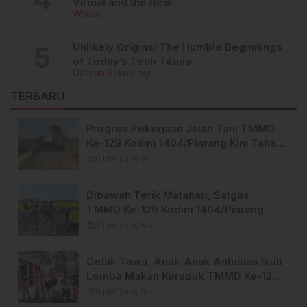
Virtual and the Real
Wisata
Unlikely Origins: The Humble Beginnings
of Today’s Tech Titans
Daerah
Teknologi
TERBARU
Progres Pekerjaan Jalan Tani TMMD
Ke-129 Kodim 1404/Pinrang Kini Tahap
Penyelesaian.
calendar_month
8 jam yang lalu
Dibawah Terik Matahari, Satgas
TMMD Ke-129 Kodim 1404/Pinrang
Lebih Giat Tuntaskan Sasaran di Hari
calendar_month
8 jam yang lalu
Ke-25
Gelak Tawa, Anak-Anak Antusias Ikuti
Lomba Makan Kerupuk TMMD Ke-129
Kodim 1404/Pinrang
calendar_month
9 jam yang lalu