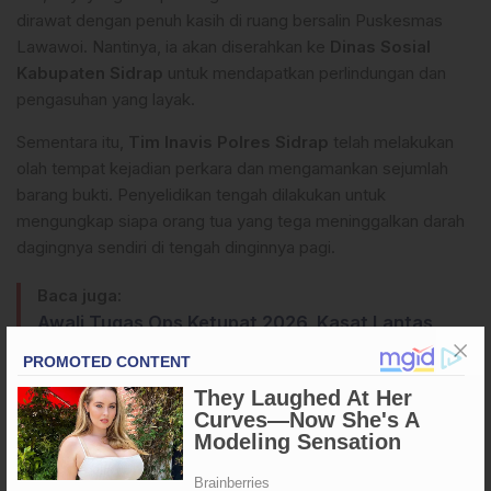
dirawat dengan penuh kasih di ruang bersalin Puskesmas
Lawawoi. Nantinya, ia akan diserahkan ke
Dinas Sosial
Kabupaten Sidrap
untuk mendapatkan perlindungan dan
pengasuhan yang layak.
Sementara itu,
Tim Inavis Polres Sidrap
telah melakukan
olah tempat kejadian perkara dan mengamankan sejumlah
barang bukti. Penyelidikan tengah dilakukan untuk
mengungkap siapa orang tua yang tega meninggalkan darah
dagingnya sendiri di tengah dinginnya pagi.
Baca juga:
Awali Tugas Ops Ketupat 2026, Kasat Lantas
Polres Enrekang
Di BTN Pucue, kabar penemuan bayi itu menyebar cepat.
Banyak warga datang sekadar menengok, sebagian
membawa pakaian bayi dan susu formula. “Kasihan…
semoga Tuhan ampuni orang tuanya, dan jaga bayi ini,” ucap