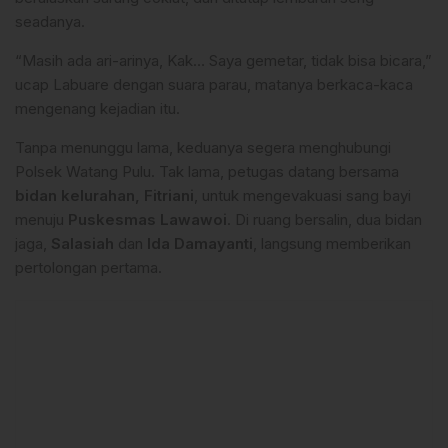
seadanya.
“Masih ada ari-arinya, Kak… Saya gemetar, tidak bisa bicara,”
ucap Labuare dengan suara parau, matanya berkaca-kaca
mengenang kejadian itu.
Tanpa menunggu lama, keduanya segera menghubungi
Polsek Watang Pulu. Tak lama, petugas datang bersama
bidan kelurahan, Fitriani
, untuk mengevakuasi sang bayi
menuju
Puskesmas Lawawoi
. Di ruang bersalin, dua bidan
jaga,
Salasiah
dan
Ida Damayanti
, langsung memberikan
pertolongan pertama.