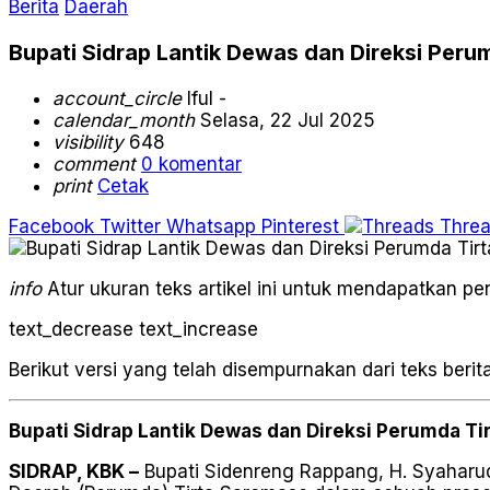
Berita
Daerah
Bupati Sidrap Lantik Dewas dan Direksi Peru
account_circle
Iful -
calendar_month
Selasa, 22 Jul 2025
visibility
648
comment
0 komentar
print
Cetak
Facebook
Twitter
Whatsapp
Pinterest
Thre
info
Atur ukuran teks artikel ini untuk mendapatkan 
text_decrease
text_increase
Berikut versi yang telah disempurnakan dari teks berit
Bupati Sidrap Lantik Dewas dan Direksi Perumda Ti
SIDRAP, KBK –
Bupati Sidenreng Rappang, H. Syaharu