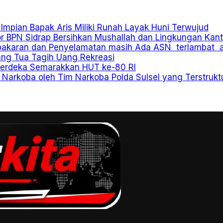
mpian Bapak Aris Miliki Runah Layak Huni Terwujud
 BPN Sidrap Bersihkan Mushallah dan Lingkungan Kant
bakaran dan Penyelamatan masih Ada ASN terlambat ab
ang Tua Tagih Uang Rekreasi
 Merdeka Semarakkan HUT ke-80 RI
n Narkoba oleh Tim Narkoba Polda Sulsel yang Terstru