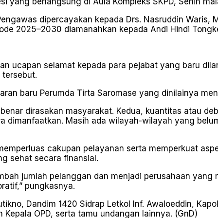
si yang berlangsung di Aula Kompleks SKPD, Senin mal
engawas dipercayakan kepada Drs. Nasruddin Waris, M
riode 2025–2030 diamanahkan kepada Andi Hindi Tongk
n ucapan selamat kepada para pejabat yang baru dila
tersebut.
aran baru Perumda Tirta Saromase yang dinilainya men
-benar dirasakan masyarakat. Kedua, kuantitas atau debi
a dimanfaatkan. Masih ada wilayah-wilayah yang belum t
mperluas cakupan pelayanan serta memperkuat aspek b
ng sehat secara finansial.
mbah jumlah pelanggan dan menjadi perusahaan yang 
ratif,” pungkasnya.
 Sutikno, Dandim 1420 Sidrap Letkol Inf. Awaloeddin, Ka
h Kepala OPD, serta tamu undangan lainnya. (GnD)