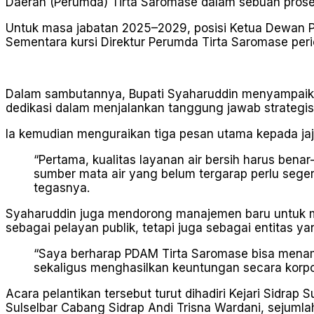
Daerah (Perumda) Tirta Saromase dalam sebuah prose
Untuk masa jabatan 2025–2029, posisi Ketua Dewan P
Sementara kursi Direktur Perumda Tirta Saromase pe
Dalam sambutannya, Bupati Syaharuddin menyampaika
dedikasi dalam menjalankan tanggung jawab strategis 
Ia kemudian menguraikan tiga pesan utama kepada jaj
“Pertama, kualitas layanan air bersih harus benar
sumber mata air yang belum tergarap perlu seger
tegasnya.
Syaharuddin juga mendorong manajemen baru untuk me
sebagai pelayan publik, tetapi juga sebagai entitas ya
“Saya berharap PDAM Tirta Saromase bisa mena
sekaligus menghasilkan keuntungan secara korpo
Acara pelantikan tersebut turut dihadiri Kejari Sidrap
Sulselbar Cabang Sidrap Andi Trisna Wardani, sejumla