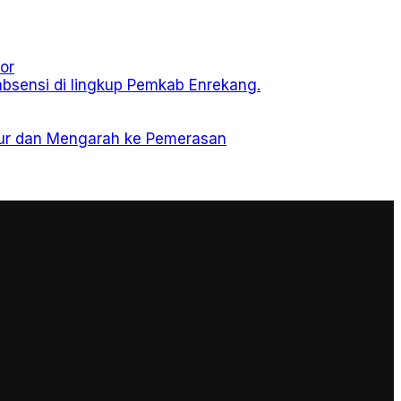
or
sensi di lingkup Pemkab Enrekang.
ktur dan Mengarah ke Pemerasan