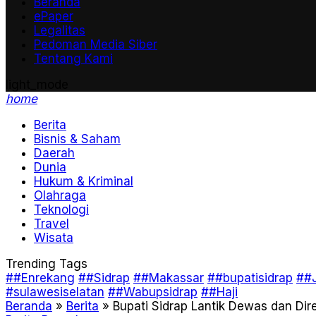
Beranda
ePaper
Legalitas
Pedoman Media Siber
Tentang Kami
light_mode
home
Berita
Bisnis & Saham
Daerah
Dunia
Hukum & Kriminal
Olahraga
Teknologi
Travel
Wisata
Trending Tags
##Enrekang
##Sidrap
##Makassar
##bupatisidrap
##J
#sulawesiselatan
##Wabupsidrap
##Haji
Beranda
»
Berita
»
Bupati Sidrap Lantik Dewas dan Dir