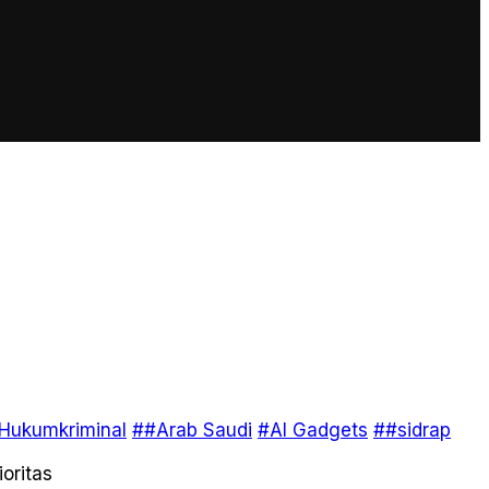
Hukumkriminal
##Arab Saudi
#AI Gadgets
##sidrap
oritas