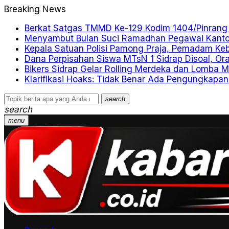
Breaking News
Berkat Satgas TMMD Ke-129 Kodim 1404/Pinrang I
Menyambut Bulan Suci Ramadhan Pegawai Kantor
Kepala Satuan Polisi Pamong Praja, Pemadam Ke
Dana Perpisahan Siswa MTsN 1 Sidrap Disoal, Or
Bikers Sidrap Gelar Rolling Merdeka dan Lomba
Klarifikasi Hoaks: Tidak Benar Ada Pengungkapa
search
search
menu