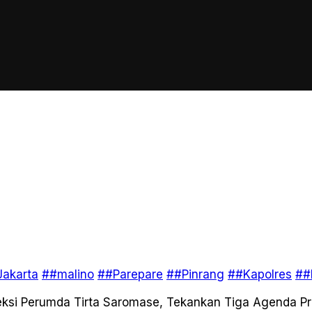
akarta
##malino
##Parepare
##Pinrang
##Kapolres
##
eksi Perumda Tirta Saromase, Tekankan Tiga Agenda Pri