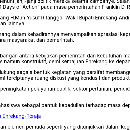
uhi janji-janji politik mereka selama kampanye. Sala
00 Days of Action” pada masa pemerintahan Franklin D. R
ang H.Muh Yusuf Ritangga, Wakil Bupati Enrekang Andi 
an lainnya.
ekang dalam kehadirannya menyampaikan apresiasi kep
tara masyarakat dan pemerintah.
mbangan antara kebijakan pemerintah dan kebutuhan m
is namun konstruktif, demi kemajuan Enrekang ke depan,
ndukung segala bentuk kegiatan yang bersifat memban
 terciptanya ruang diskusi yang kondusif dan produkti
ri peningkatan pelayanan publik, sektor pertanian, pe
mahasiswa sebagai bentuk kepedulian terhadap masa de
s Enrekang-Toraja
an elemen pemuda seperti yang ditunjukkan dalam kegiat