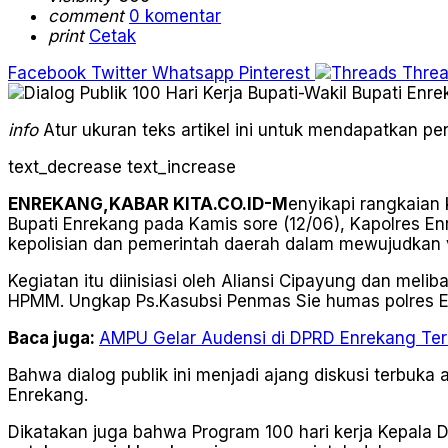
comment
0 komentar
print
Cetak
Facebook
Twitter
Whatsapp
Pinterest
Thre
info
Atur ukuran teks artikel ini untuk mendapatkan 
text_decrease
text_increase
ENREKANG,KABAR KITA.CO.ID-M
enyikapi rangkaian 
Bupati Enrekang pada Kamis sore (12/06), Kapolres Enr
kepolisian dan pemerintah daerah dalam mewujudkan v
Kegiatan itu diinisiasi oleh Aliansi Cipayung dan me
HPMM. Ungkap Ps.Kasubsi Penmas Sie humas polres E
Baca juga:
AMPU Gelar Audensi di DPRD Enrekang Terk
Bahwa dialog publik ini menjadi ajang diskusi terbu
Enrekang.
Dikatakan juga bahwa Program 100 hari kerja Kepala D