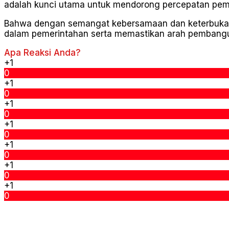
adalah kunci utama untuk mendorong percepatan pem
Bahwa dengan semangat kebersamaan dan keterbukaan, 
dalam pemerintahan serta memastikan arah pembang
Apa Reaksi Anda?
+1
0
+1
0
+1
0
+1
0
+1
0
+1
0
+1
0