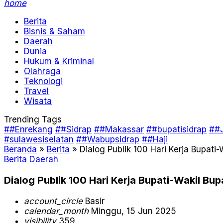
home
Berita
Bisnis & Saham
Daerah
Dunia
Hukum & Kriminal
Olahraga
Teknologi
Travel
Wisata
Trending Tags
##Enrekang
##Sidrap
##Makassar
##bupatisidrap
##J
#sulawesiselatan
##Wabupsidrap
##Haji
Beranda
»
Berita
»
Dialog Publik 100 Hari Kerja Bupati
Berita
Daerah
Dialog Publik 100 Hari Kerja Bupati-Wakil Bu
account_circle
Basir
calendar_month
Minggu, 15 Jun 2025
visibility
359