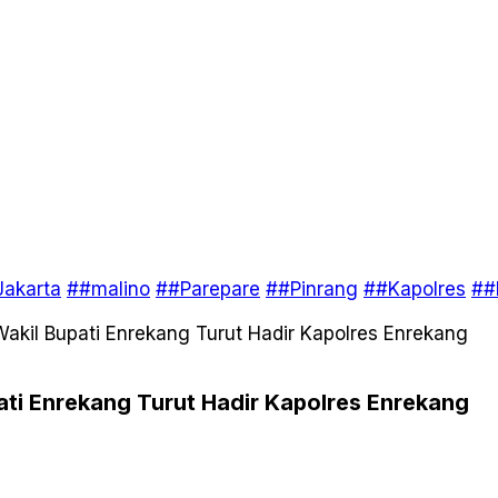
akarta
##malino
##Parepare
##Pinrang
##Kapolres
##
-Wakil Bupati Enrekang Turut Hadir Kapolres Enrekang
pati Enrekang Turut Hadir Kapolres Enrekang