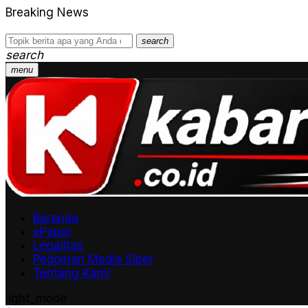
Breaking News
search
search
menu
Beranda
ePaper
Legalitas
Pedoman Media Siber
Tentang Kami
light_mode