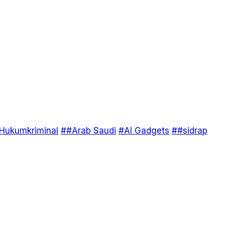
Hukumkriminal
##Arab Saudi
#AI Gadgets
##sidrap