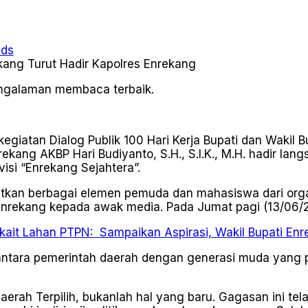
ads
pengalaman membaca terbaik.
kegiatan Dialog Publik 100 Hari Kerja Bupati dan Wakil 
ekang AKBP Hari Budiyanto, S.H., S.I.K., M.H. hadir lan
isi “Enrekang Sejahtera”.
libatkan berbagai elemen pemuda dan mahasiswa dari org
nrekang kepada awak media. Pada Jumat pagi (13/06/
ait Lahan PTPN: Sampaikan Aspirasi, Wakil Bupati En
ka antara pemerintah daerah dengan generasi muda yan
aerah Terpilih, bukanlah hal yang baru. Gagasan ini te