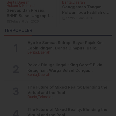
Berita
Daerah
Berita
Daerah
Hukum & Kriminal
Genggaman Tangan
Senyap dan Presisi,
Polwan Ipda Fadillah di
BNNP Sulsel Ungkap 1
Tengah Aksi: Wajah
calendar_month
Kamis, 8 Jan 2026
Kg Sabu di Sidrap: RD
calendar_month
Selasa, 6 Jan 2026
Humanis Polri Presisi
Ditangkap, Jaringan
Hadir Bersama
TERPOPULER
Diburu
Masyarakat
Ayo ke Samsat Sidrap, Bayar Pajak Kini
Lebih Ringan, Denda Dihapus, Balik
Berita
Daerah
Nama Dipermudah
Rokok Diduga Ilegal “King Garet” Bikin
Ketagihan, Warga Sulsel Curigai
Berita
Daerah
Kandungan Zat Berbahaya
The Future of Mixed Reality: Blending the
Virtual and the Real
Dunia
Teknologi
The Future of Mixed Reality: Blending the
Virtual and the Real