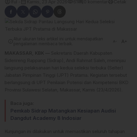
account_circle
calendar_month
visibility
comment
print
Iful -
Kamis, 23 Apr 2026
61
0 komentar
Cetak
Atur ukuran teks artikel ini untuk mendapatkan
text_increase
info
text_decrease
pengalaman membaca terbaik.
MAKASSAR, KBK —
Sekretaris Daerah Kabupaten
Sidenreng Rappang (Sidrap), Andi Rahmat Saleh, meninjau
langsung pelaksanaan hari kedua seleksi terbuka (Selter)
Jabatan Pimpinan Tinggi (JPT) Pratama. Kegiatan tersebut
berlangsung di UPT Penilaian Potensi dan Kompetensi BKD
Provinsi Sulawesi Selatan, Makassar, Kamis (23/4/2026).
Baca juga:
Pemkab Sidrap Matangkan Kesiapan Audisi
Dangdut Academy 8 Indosiar
Kunjungan ini dilakukan untuk memastikan seluruh tahapan