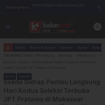
81 RI, Satgas
Polres Palopo Gelar Operasi Lilin
UNIMEN T
search
Breaking News
dim 1404/Pinrang
2025,
Proyek, 
an Siswa MTs DDI
Bangun P
Pendidik
menu
light_mode
home
Berita
Bisnis & Saham
Daerah
Dunia
Hukum &
TRENDING TAGS
##Enrekang
##Sidrap
##Makassar
##
Beranda
»
Berita
»
Sekda Sidrap Pantau Langsung Hari Kedua
Seleksi Terbuka JPT Pratama di Makassar
Berita
Daerah
Sekda Sidrap Pantau Langsung
Hari Kedua Seleksi Terbuka
JPT Pratama di Makassar