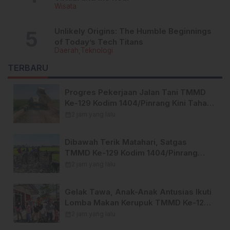
Wisata
Unlikely Origins: The Humble Beginnings
of Today’s Tech Titans
Daerah
Teknologi
TERBARU
Progres Pekerjaan Jalan Tani TMMD
Ke-129 Kodim 1404/Pinrang Kini Tahap
Penyelesaian.
calendar_month
2 jam yang lalu
Dibawah Terik Matahari, Satgas
TMMD Ke-129 Kodim 1404/Pinrang
Lebih Giat Tuntaskan Sasaran di Hari
calendar_month
2 jam yang lalu
Ke-25
Gelak Tawa, Anak-Anak Antusias Ikuti
Lomba Makan Kerupuk TMMD Ke-129
Kodim 1404/Pinrang
calendar_month
2 jam yang lalu