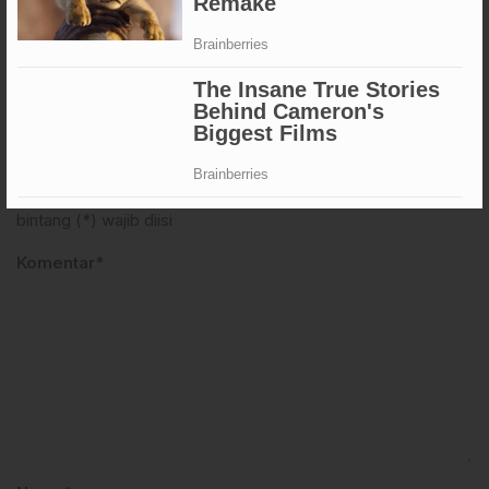
Lomba Meriah
KOMENTAR (0)
Saat ini belum ada komentar
Silahkan tulis komentar Anda
Email Anda tidak akan dipublikasikan. Kolom yang bertanda
bintang (*) wajib diisi
Komentar*