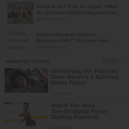
Semarak HUT RI Ke-81, Satgas TMMD
Ke-129 Kodim 1404/Pinrang Hadirkan
Beragam Lomba Meriah
calendar_month
2 jam yang lalu
Aldhita Cutpratami Syamrun,
Mahasiswi KKN T 116 Unhas Gelar
Sosialisasi dan Pengenalan TEBA
calendar_month
4 jam yang lalu
Modern kepada Masyarakat.