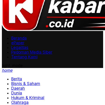
Beranda
ePaper
Legalitas
Pedoman Media Siber
Tentang Kami
light_mode
home
Berita
Bisnis & Saham
Daerah
Dunia
Hukum & Kriminal
Olahraga