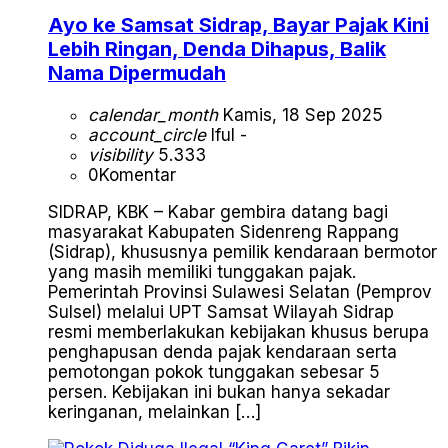
Ayo ke Samsat Sidrap, Bayar Pajak Kini
Lebih Ringan, Denda Dihapus, Balik
Nama Dipermudah
calendar_month
Kamis, 18 Sep 2025
account_circle
Iful -
visibility
5.333
0
Komentar
SIDRAP, KBK – Kabar gembira datang bagi
masyarakat Kabupaten Sidenreng Rappang
(Sidrap), khususnya pemilik kendaraan bermotor
yang masih memiliki tunggakan pajak.
Pemerintah Provinsi Sulawesi Selatan (Pemprov
Sulsel) melalui UPT Samsat Wilayah Sidrap
resmi memberlakukan kebijakan khusus berupa
penghapusan denda pajak kendaraan serta
pemotongan pokok tunggakan sebesar 5
persen. Kebijakan ini bukan hanya sekadar
keringanan, melainkan […]