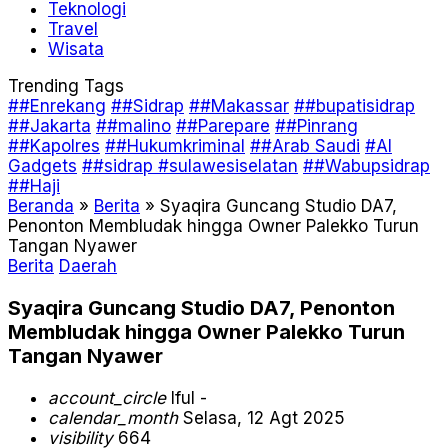
Teknologi
Travel
Wisata
Trending Tags
##Enrekang
##Sidrap
##Makassar
##bupatisidrap
##Jakarta
##malino
##Parepare
##Pinrang
##Kapolres
##Hukumkriminal
##Arab Saudi
#AI
Gadgets
##sidrap #sulawesiselatan
##Wabupsidrap
##Haji
Beranda
»
Berita
»
Syaqira Guncang Studio DA7,
Penonton Membludak hingga Owner Palekko Turun
Tangan Nyawer
Berita
Daerah
Syaqira Guncang Studio DA7, Penonton
Membludak hingga Owner Palekko Turun
Tangan Nyawer
account_circle
Iful -
calendar_month
Selasa, 12 Agt 2025
visibility
664