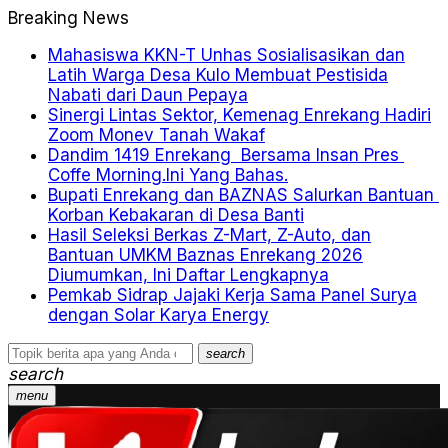
Breaking News
Mahasiswa KKN-T Unhas Sosialisasikan dan
Latih Warga Desa Kulo Membuat Pestisida
Nabati dari Daun Pepaya
Sinergi Lintas Sektor, Kemenag Enrekang Hadiri
Zoom Monev Tanah Wakaf
Dandim 1419 Enrekang Bersama Insan Pres
Coffe Morning.Ini Yang Bahas.
Bupati Enrekang dan BAZNAS Salurkan Bantuan
Korban Kebakaran di Desa Banti
Hasil Seleksi Berkas Z-Mart, Z-Auto, dan
Bantuan UMKM Baznas Enrekang 2026
Diumumkan, Ini Daftar Lengkapnya
Pemkab Sidrap Jajaki Kerja Sama Panel Surya
dengan Solar Karya Energy
search
search
menu