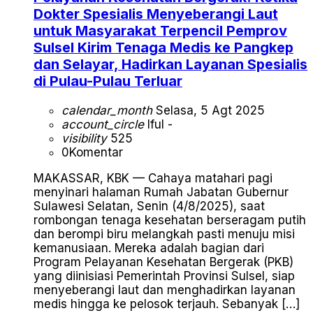
Dokter Spesialis Menyeberangi Laut
untuk Masyarakat Terpencil Pemprov
Sulsel Kirim Tenaga Medis ke Pangkep
dan Selayar, Hadirkan Layanan Spesialis
di Pulau-Pulau Terluar
calendar_month
Selasa, 5 Agt 2025
account_circle
Iful -
visibility
525
0
Komentar
MAKASSAR, KBK — Cahaya matahari pagi
menyinari halaman Rumah Jabatan Gubernur
Sulawesi Selatan, Senin (4/8/2025), saat
rombongan tenaga kesehatan berseragam putih
dan berompi biru melangkah pasti menuju misi
kemanusiaan. Mereka adalah bagian dari
Program Pelayanan Kesehatan Bergerak (PKB)
yang diinisiasi Pemerintah Provinsi Sulsel, siap
menyeberangi laut dan menghadirkan layanan
medis hingga ke pelosok terjauh. Sebanyak […]