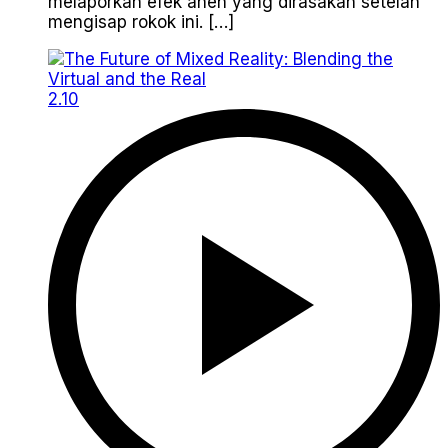
melaporkan efek aneh yang dirasakan setelah
mengisap rokok ini. […]
2.10