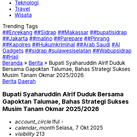
Teknologi
Travel
Wisata
Trending Tags
##Enrekang
##Sidrap
##Makassar
##bupatisidrap
##Jakarta
##malino
##Parepare
##Pinrang
##Kapolres
##Hukumkriminal
##Arab Saudi
#AI
Gadgets
##sidrap #sulawesiselatan
##Wabupsidrap
##Haji
Beranda
»
Berita
»
Bupati Syaharuddin Alrif Duduk
Bersama Gapoktan Talumae, Bahas Strategi Sukses
Musim Tanam Okmar 2025/2026
Berita
Daerah
Bupati Syaharuddin Alrif Duduk Bersama
Gapoktan Talumae, Bahas Strategi Sukses
Musim Tanam Okmar 2025/2026
account_circle
Iful -
calendar_month
Selasa, 7 Okt 2025
visibility
213