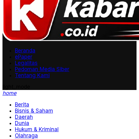
Beranda
ePaper
Legalitas
Pedoman Media Siber
Tentang Kami
light_mode
home
Berita
Bisnis & Saham
Daerah
Dunia
Hukum & Kriminal
Olahraga