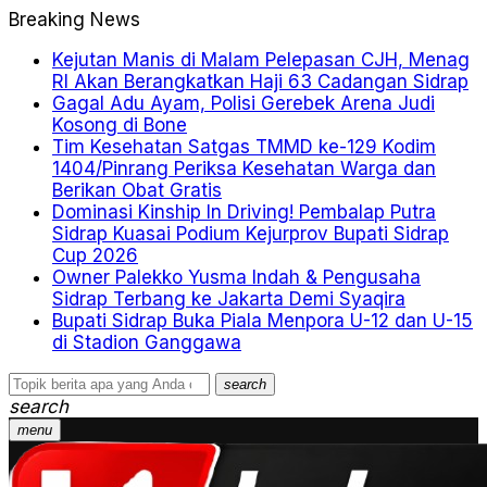
Breaking News
Kejutan Manis di Malam Pelepasan CJH, Menag
RI Akan Berangkatkan Haji 63 Cadangan Sidrap
Gagal Adu Ayam, Polisi Gerebek Arena Judi
Kosong di Bone
Tim Kesehatan Satgas TMMD ke-129 Kodim
1404/Pinrang Periksa Kesehatan Warga dan
Berikan Obat Gratis
Dominasi Kinship In Driving! Pembalap Putra
Sidrap Kuasai Podium Kejurprov Bupati Sidrap
Cup 2026
Owner Palekko Yusma Indah & Pengusaha
Sidrap Terbang ke Jakarta Demi Syaqira
Bupati Sidrap Buka Piala Menpora U-12 dan U-15
di Stadion Ganggawa
search
search
menu