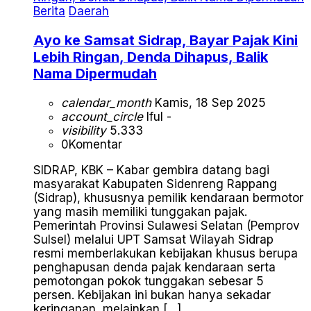
Berita
Daerah
Ayo ke Samsat Sidrap, Bayar Pajak Kini
Lebih Ringan, Denda Dihapus, Balik
Nama Dipermudah
calendar_month
Kamis, 18 Sep 2025
account_circle
Iful -
visibility
5.333
0
Komentar
SIDRAP, KBK – Kabar gembira datang bagi
masyarakat Kabupaten Sidenreng Rappang
(Sidrap), khususnya pemilik kendaraan bermotor
yang masih memiliki tunggakan pajak.
Pemerintah Provinsi Sulawesi Selatan (Pemprov
Sulsel) melalui UPT Samsat Wilayah Sidrap
resmi memberlakukan kebijakan khusus berupa
penghapusan denda pajak kendaraan serta
pemotongan pokok tunggakan sebesar 5
persen. Kebijakan ini bukan hanya sekadar
keringanan, melainkan […]