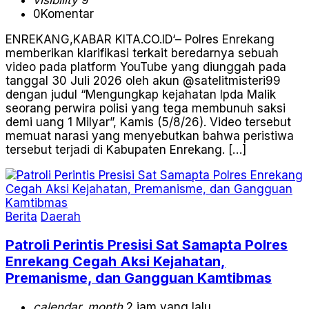
0
Komentar
ENREKANG,KABAR KITA.CO.ID‘– Polres Enrekang
memberikan klarifikasi terkait beredarnya sebuah
video pada platform YouTube yang diunggah pada
tanggal 30 Juli 2026 oleh akun @satelitmisteri99
dengan judul “Mengungkap kejahatan Ipda Malik
seorang perwira polisi yang tega membunuh saksi
demi uang 1 Milyar”, Kamis (5/8/26). Video tersebut
memuat narasi yang menyebutkan bahwa peristiwa
tersebut terjadi di Kabupaten Enrekang. […]
Berita
Daerah
Patroli Perintis Presisi Sat Samapta Polres
Enrekang Cegah Aksi Kejahatan,
Premanisme, dan Gangguan Kamtibmas
calendar_month
2 jam yang lalu