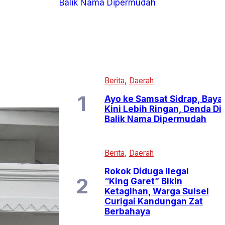
Berita
Daerah
Ayo ke Samsat Sidrap, Bayar
Kini Lebih Ringan, Denda Di
Balik Nama Dipermudah
Berita
Daerah
Rokok Diduga Ilegal
“King Garet” Bikin
Ketagihan, Warga Sulsel
Curigai Kandungan Zat
Berbahaya