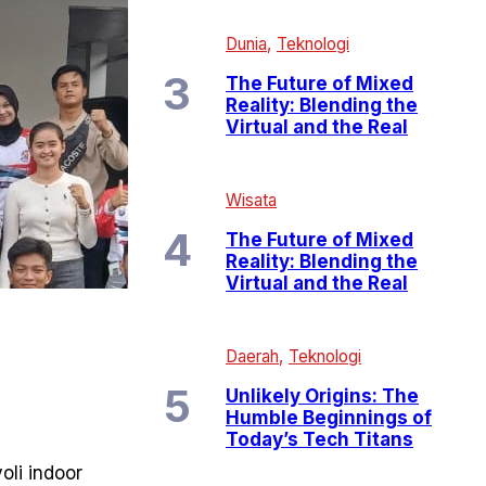
Dunia
Teknologi
The Future of Mixed
Reality: Blending the
Virtual and the Real
Wisata
The Future of Mixed
Reality: Blending the
Virtual and the Real
Daerah
Teknologi
Unlikely Origins: The
Humble Beginnings of
Today’s Tech Titans
oli indoor