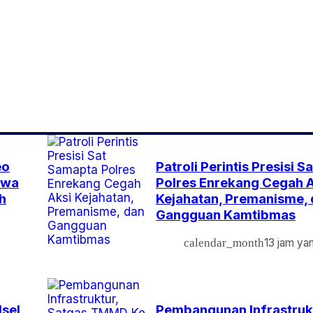
eo
Patroli Perintis Presisi 
iwa
Polres Enrekang Cegah A
h
Kejahatan, Premanisme,
Gangguan Kamtibmas
calendar_month
13 jam yan
lsel
Pembangunan Infrastrukt