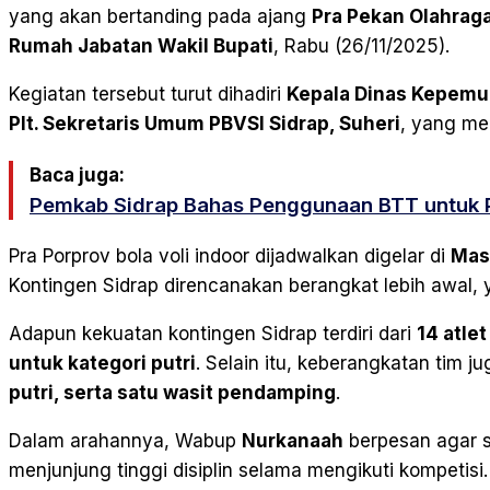
yang akan bertanding pada ajang
Pra Pekan Olahraga
Rumah Jabatan Wakil Bupati
, Rabu (26/11/2025).
Kegiatan tersebut turut dihadiri
Kepala Dinas Kepemuda
Plt. Sekretaris Umum PBVSI Sidrap, Suheri
, yang me
Baca juga:
Pemkab Sidrap Bahas Penggunaan BTT untuk P
Pra Porprov bola voli indoor dijadwalkan digelar di
Mas
Kontingen Sidrap direncanakan berangkat lebih awal,
Adapun kekuatan kontingen Sidrap terdiri dari
14 atlet
untuk kategori putri
. Selain itu, keberangkatan tim 
putri, serta satu wasit pendamping
.
Dalam arahannya, Wabup
Nurkanaah
berpesan agar se
menjunjung tinggi disiplin selama mengikuti kompetis