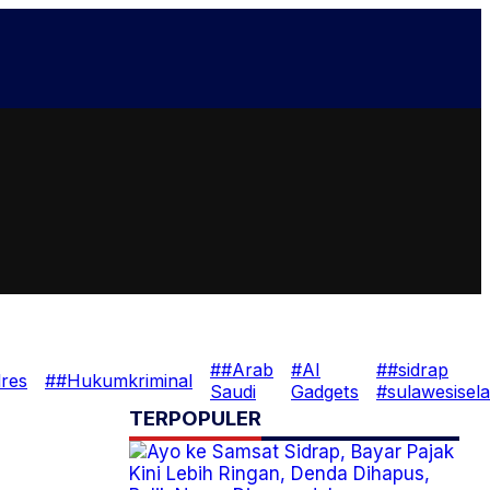
##Arab
#AI
##sidrap
res
##Hukumkriminal
Saudi
Gadgets
#sulawesisel
TERPOPULER