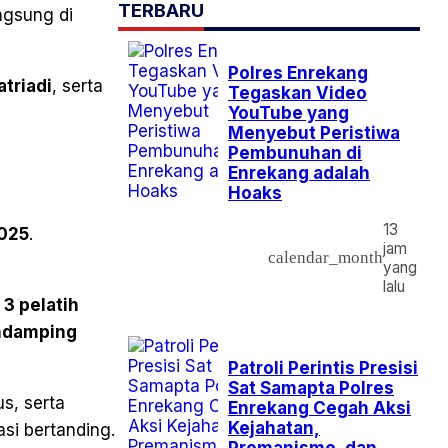
TERBARU
ngsung di
Polres Enrekang
triadi
, serta
Tegaskan Video
YouTube yang
Menyebut Peristiwa
Pembunuhan di
Enrekang adalah
Hoaks
13
025
.
jam
calendar_month
yang
lalu
 3 pelatih
endamping
Patroli Perintis Presisi
Sat Samapta Polres
us, serta
Enrekang Cegah Aksi
Kejahatan,
si bertanding.
Premanisme, dan