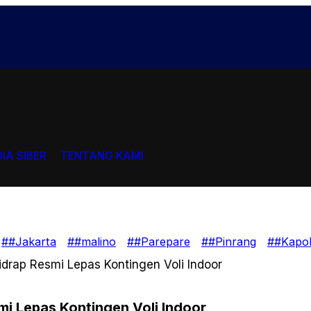
IA SIBER
TENTANG KAMI
##Jakarta
##malino
##Parepare
##Pinrang
##Kapol
drap Resmi Lepas Kontingen Voli Indoor
i Lepas Kontingen Voli Indoor