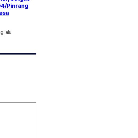
4/Pinrang
Desa
g lalu