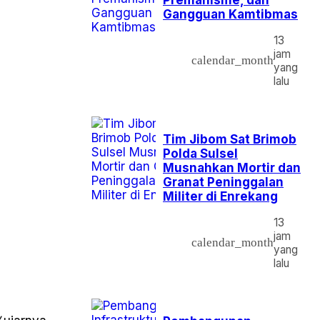
Gangguan Kamtibmas
13
jam
calendar_month
yang
lalu
Tim Jibom Sat Brimob
Polda Sulsel
Musnahkan Mortir dan
Granat Peninggalan
Militer di Enrekang
13
jam
calendar_month
yang
lalu