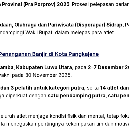
 Provinsi (Pra Porprov) 2025
. Prosesi pelepasan berla
an, Olahraga dan Pariwisata (Disporapar) Sidrap, Pa
ndampingi Wakil Bupati dalam melepas para atlet.
enanganan Banjir di Kota Pangkajene
amba, Kabupaten Luwu Utara
, pada
2–7 Desember 2
 yakni pada 30 November 2025.
 dan 3 pelatih untuk kategori putra
, serta
14 atlet dan
juga diperkuat dengan
satu pendamping putra, satu p
luruh atlet menjaga kondisi fisik dan mental, tetap fok
i. Ia menegaskan pentingnya kekompakan tim dan motiva