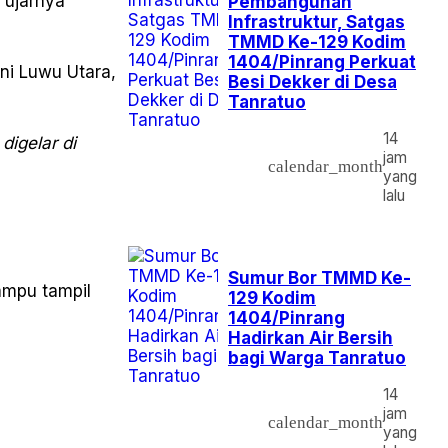
ujarnya
Pembangunan
Infrastruktur, Satgas
TMMD Ke-129 Kodim
1404/Pinrang Perkuat
kni Luwu Utara,
Besi Dekker di Desa
Tanratuo
14
digelar di
jam
calendar_month
yang
lalu
Sumur Bor TMMD Ke-
ampu tampil
129 Kodim
1404/Pinrang
Hadirkan Air Bersih
bagi Warga Tanratuo
14
jam
calendar_month
yang