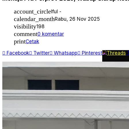
Teknologi
Travel
account_circle
Iful -
Wisata
calendar_month
Rabu, 26 Nov 2025
visibility
198
comment
0 komentar
print
Cetak
Facebook
Twitter
Whatsapp
Pinterest